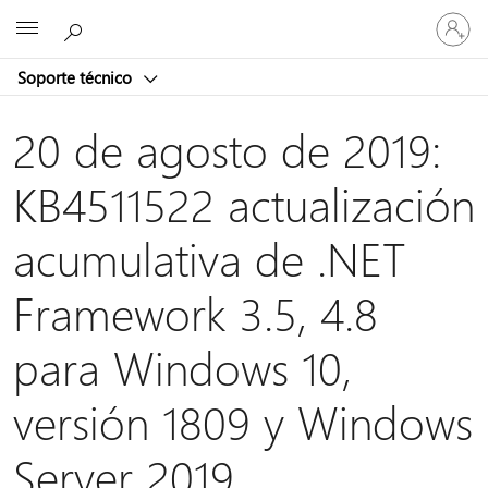
Iniciar
Microsoft
sesión
en
Soporte técnico
tu
cuenta
20 de agosto de 2019:
KB4511522 actualización
acumulativa de .NET
Framework 3.5, 4.8
para Windows 10,
versión 1809 y Windows
Server 2019