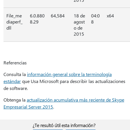
File_me
6.0.880
64,584
18 de
04:0
x64
diaperf_
8.29
agost
8
dll
o de
2015
Referencias
Consulta la
información general sobre la terminología
estándar
que Usa Microsoft para describir las actualizaciones
de software.
Obtenga la
actualización acumulativa más reciente de Skype
Empresarial Server 2015
.
¿Te resultó útil esta información?