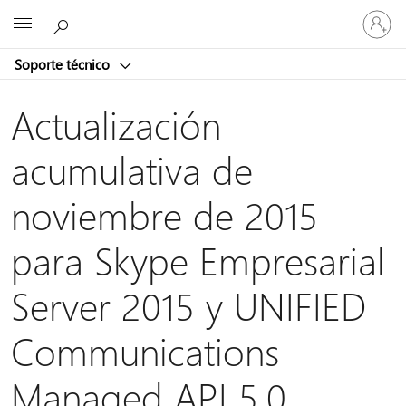
Iniciar
Microsoft
sesión
en
Soporte técnico
tu
cuenta
Actualización
acumulativa de
noviembre de 2015
para Skype Empresarial
Server 2015 y UNIFIED
Communications
Managed API 5.0