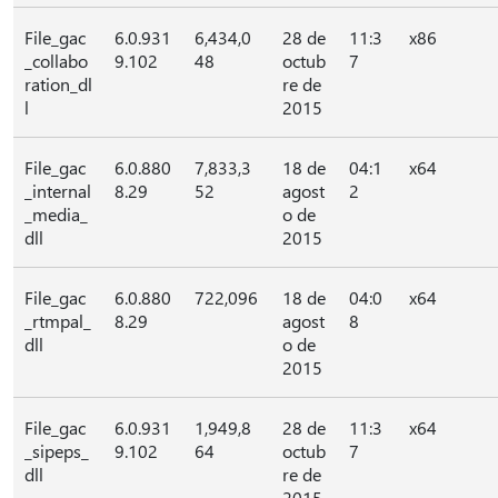
File_gac
6.0.931
6,434,0
28 de
11:3
x86
_collabo
9.102
48
octub
7
ration_dl
re de
l
2015
File_gac
6.0.880
7,833,3
18 de
04:1
x64
_internal
8.29
52
agost
2
_media_
o de
dll
2015
File_gac
6.0.880
722,096
18 de
04:0
x64
_rtmpal_
8.29
agost
8
dll
o de
2015
File_gac
6.0.931
1,949,8
28 de
11:3
x64
_sipeps_
9.102
64
octub
7
dll
re de
2015