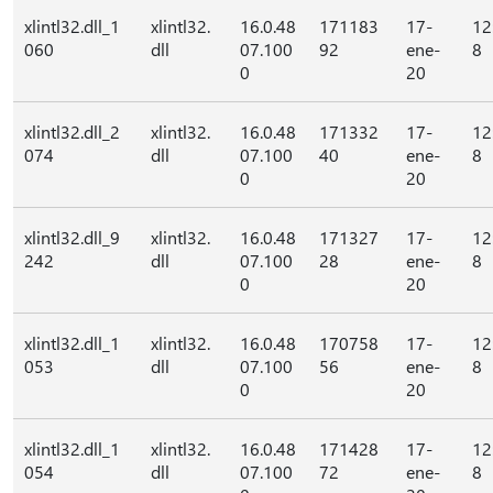
xlintl32.dll_1
xlintl32.
16.0.48
171183
17-
12
060
dll
07.100
92
ene-
8
0
20
xlintl32.dll_2
xlintl32.
16.0.48
171332
17-
12
074
dll
07.100
40
ene-
8
0
20
xlintl32.dll_9
xlintl32.
16.0.48
171327
17-
12
242
dll
07.100
28
ene-
8
0
20
xlintl32.dll_1
xlintl32.
16.0.48
170758
17-
12
053
dll
07.100
56
ene-
8
0
20
xlintl32.dll_1
xlintl32.
16.0.48
171428
17-
12
054
dll
07.100
72
ene-
8