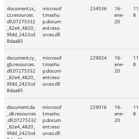
document.cs_
microsof
234536
16-
11
cz.resources.
t.mashu
ene-
8
dll,07275332
p.docum
20
_82e4_4820_
ent.reso
9fdd_2423cd
urces.dll
8daa85
document.cy_
microsof
229024
16-
11
gb.resources.
t.mashu
ene-
8
dll,07275332
p.docum
20
_82e4_4820_
ent.reso
9fdd_2423cd
urces.dll
8daa85
document.da
microsof
229016
16-
11
_dk.resources
t.mashu
ene-
8
.dll,07275332
p.docum
20
_82e4_4820_
ent.reso
9fdd_2423cd
urces.dll