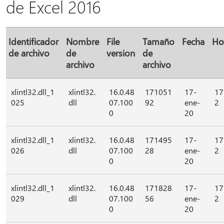
de Excel 2016
Identificador
Nombre
File
Tamaño
Fecha
Ho
de archivo
de
version
de
archivo
archivo
xlintl32.dll_1
xlintl32.
16.0.48
171051
17-
17
025
dll
07.100
92
ene-
2
0
20
xlintl32.dll_1
xlintl32.
16.0.48
171495
17-
17
026
dll
07.100
28
ene-
2
0
20
xlintl32.dll_1
xlintl32.
16.0.48
171828
17-
17
029
dll
07.100
56
ene-
2
0
20