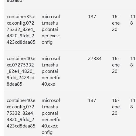
container35.e
microsof
137
16-
11
xe.config,072
t.mashu
ene-
8
75332_82e4_
p.contai
20
4820_9fdd_2
ner.exe.c
423cd8daa85
onfig
container40.e
microsof
27384
16-
11
xe,07275332
t.mashu
ene-
8
_82e4_4820_
p.contai
20
9fdd_2423cd
ner.netfx
8daa85
40.exe
container40.e
microsof
137
16-
11
xe.config,072
t.mashu
ene-
8
75332_82e4_
p.contai
20
4820_9fdd_2
ner.netfx
423cd8daa85
40.exe.c
onfig