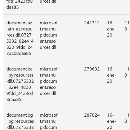
fdd_2423cd8
urces.dll
daa85
document.az_
microsof
241312
16-
11
latn_az.resou
t.mashu
ene-
8
rces.dll,0727
p.docum
20
5332_82e4_4
ent.reso
820_9fdd_24
urces.dll
23cd8daa85
document.be
microsof
279632
16-
11
_by.resources
t.mashu
ene-
8
.dll,07275332
p.docum
20
_82e4_4820_
ent.reso
9fdd_2423cd
urces.dll
8daa85
document.bg
microsof
287824
16-
11
_bg.resources
t.mashu
ene-
8
.dll,07275332
p.docum
20