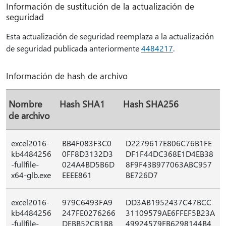
Información de sustitución de la actualización de
seguridad
Esta actualización de seguridad reemplaza a la actualización
de seguridad publicada anteriormente
4484217
.
Información de hash de archivo
Nombre
Hash SHA1
Hash SHA256
de archivo
excel2016-
BB4F083F3C0
D2279617E806C76B1FE
kb4484256
0FF8D3132D3
DF1F44DC368E1D4EB38
-fullfile-
024A4BD5B6D
8F9F43B977063ABC957
x64-glb.exe
EEEE861
BE726D7
excel2016-
979C6493FA9
DD3AB1952437C47BCC
kb4484256
247FE0276266
31109579AE6FFEF5B23A
-fullfile-
DEBB52CB1B8
49924579FB6298144B4