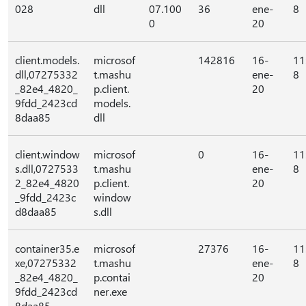
028
dll
07.100
36
ene-
8
0
20
client.models.
microsof
142816
16-
11
dll,07275332
t.mashu
ene-
8
_82e4_4820_
p.client.
20
9fdd_2423cd
models.
8daa85
dll
client.window
microsof
0
16-
11
s.dll,0727533
t.mashu
ene-
8
2_82e4_4820
p.client.
20
_9fdd_2423c
window
d8daa85
s.dll
container35.e
microsof
27376
16-
11
xe,07275332
t.mashu
ene-
8
_82e4_4820_
p.contai
20
9fdd_2423cd
ner.exe
8daa85