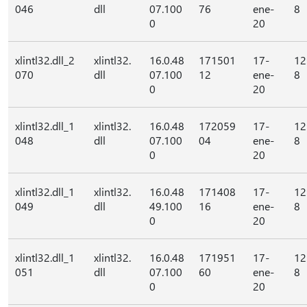
046
dll
07.100
76
ene-
8
0
20
xlintl32.dll_2
xlintl32.
16.0.48
171501
17-
12
070
dll
07.100
12
ene-
8
0
20
xlintl32.dll_1
xlintl32.
16.0.48
172059
17-
12
048
dll
07.100
04
ene-
8
0
20
xlintl32.dll_1
xlintl32.
16.0.48
171408
17-
12
049
dll
49.100
16
ene-
8
0
20
xlintl32.dll_1
xlintl32.
16.0.48
171951
17-
12
051
dll
07.100
60
ene-
8
0
20