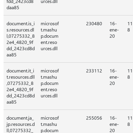
fdd_2423cd8
urces.dll
daa85
document.is_i
microsof
230480
16-
11
s.resources.dl
t.mashu
ene-
8
l,07275332_8
p.docum
20
2e4_4820_9f
ent.reso
dd_2423cd8d
urces.dll
aa85
document.it_i
microsof
233112
16-
11
t.resources.dll
t.mashu
ene-
8
,07275332_8
p.docum
20
2e4_4820_9f
ent.reso
dd_2423cd8d
urces.dll
aa85
document.ja_
microsof
255056
16-
11
jp.resources.d
t.mashu
ene-
8
ll,07275332_
p.docum
20