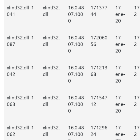
xlintl32.dll_1
xlintl32.
16.0.48
171377
17-
17
041
dll
07.100
44
ene-
2
0
20
xlintl32.dll_1
xlintl32.
16.0.48
172060
17-
17
087
dll
07.100
56
ene-
2
0
20
xlintl32.dll_1
xlintl32.
16.0.48
171213
17-
17
042
dll
07.100
68
ene-
2
0
20
xlintl32.dll_1
xlintl32.
16.0.48
171547
17-
17
063
dll
07.100
12
ene-
2
0
20
xlintl32.dll_1
xlintl32.
16.0.48
171296
17-
17
062
dll
07.100
24
ene-
2