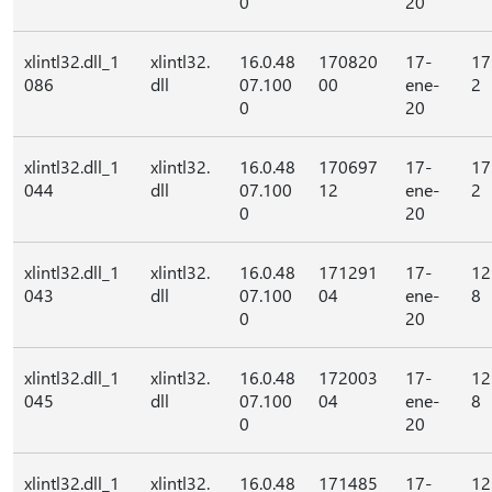
0
20
xlintl32.dll_1
xlintl32.
16.0.48
170820
17-
17
086
dll
07.100
00
ene-
2
0
20
xlintl32.dll_1
xlintl32.
16.0.48
170697
17-
17
044
dll
07.100
12
ene-
2
0
20
xlintl32.dll_1
xlintl32.
16.0.48
171291
17-
12
043
dll
07.100
04
ene-
8
0
20
xlintl32.dll_1
xlintl32.
16.0.48
172003
17-
12
045
dll
07.100
04
ene-
8
0
20
xlintl32.dll_1
xlintl32.
16.0.48
171485
17-
12