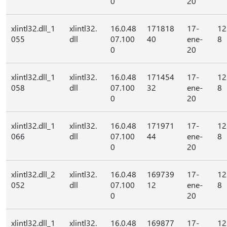
0
20
xlintl32.dll_1
xlintl32.
16.0.48
171818
17-
12
055
dll
07.100
40
ene-
8
0
20
xlintl32.dll_1
xlintl32.
16.0.48
171454
17-
12
058
dll
07.100
32
ene-
8
0
20
xlintl32.dll_1
xlintl32.
16.0.48
171971
17-
12
066
dll
07.100
44
ene-
8
0
20
xlintl32.dll_2
xlintl32.
16.0.48
169739
17-
12
052
dll
07.100
12
ene-
8
0
20
xlintl32.dll_1
xlintl32.
16.0.48
169877
17-
12