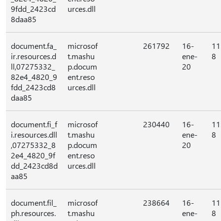
9fdd_2423cd
urces.dll
8daa85
document.fa_
microsof
261792
16-
11
ir.resources.d
t.mashu
ene-
8
ll,07275332_
p.docum
20
82e4_4820_9
ent.reso
fdd_2423cd8
urces.dll
daa85
document.fi_f
microsof
230440
16-
11
i.resources.dll
t.mashu
ene-
8
,07275332_8
p.docum
20
2e4_4820_9f
ent.reso
dd_2423cd8d
urces.dll
aa85
document.fil_
microsof
238664
16-
11
ph.resources.
t.mashu
ene-
8