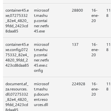
container45.e
microsof
28800
16-
11
xe,07275332
t.mashu
ene-
8
_82e4_4820_
p.contai
20
9fdd_2423cd
ner.netfx
8daa85
45.exe
container45.e
microsof
137
16-
11
xe.config,072
t.mashu
ene-
8
75332_82e4_
p.contai
20
4820_9fdd_2
ner.netfx
423cd8daa85
45.exe.c
onfig
document.af_
microsof
224928
16-
11
za.resources.
t.mashu
ene-
8
dll,07275332
p.docum
20
_82e4_4820_
ent.reso
9fdd_2423cd
urces.dll
8daa85