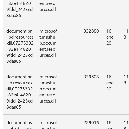
_82e4_4820_
ent.reso
9fdd_2423cd
urces.dll
8daa85
document.bn
microsof
332880
16-
11
_bd.resources
t.mashu
ene-
8
.dll,07275332
p.docum
20
_82e4_4820_
ent.reso
9fdd_2423cd
urces.dll
8daa85
document.bn
microsof
339608
16-
11
_in.resources.
t.mashu
ene-
8
dll,07275332
p.docum
20
_82e4_4820_
ent.reso
9fdd_2423cd
urces.dll
8daa85
document.bs
microsof
229016
16-
11
_latn_ba.reso
t.mashu
ene-
8