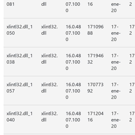
081
dll
07.100
16
ene-
2
0
20
xlintl32.dll_1
xlintl32.
16.0.48
171096
17-
17
050
dll
07.100
88
ene-
2
0
20
xlintl32.dll_1
xlintl32.
16.0.48
171946
17-
17
038
dll
07.100
32
ene-
2
0
20
xlintl32.dll_1
xlintl32.
16.0.48
170773
17-
17
057
dll
07.100
92
ene-
2
0
20
xlintl32.dll_1
xlintl32.
16.0.48
171204
17-
17
040
dll
07.100
16
ene-
2
0
20