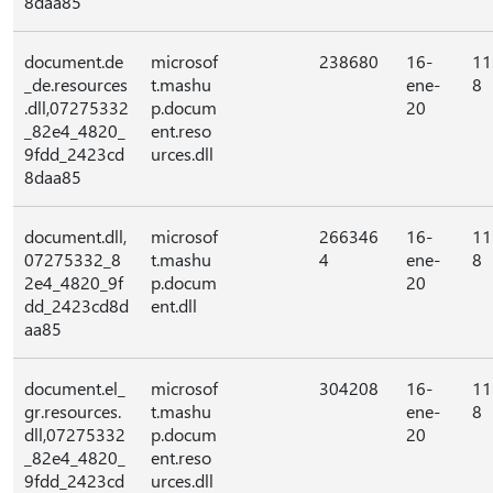
8daa85
document.de
microsof
238680
16-
11
_de.resources
t.mashu
ene-
8
.dll,07275332
p.docum
20
_82e4_4820_
ent.reso
9fdd_2423cd
urces.dll
8daa85
document.dll,
microsof
266346
16-
11
07275332_8
t.mashu
4
ene-
8
2e4_4820_9f
p.docum
20
dd_2423cd8d
ent.dll
aa85
document.el_
microsof
304208
16-
11
gr.resources.
t.mashu
ene-
8
dll,07275332
p.docum
20
_82e4_4820_
ent.reso
9fdd_2423cd
urces.dll