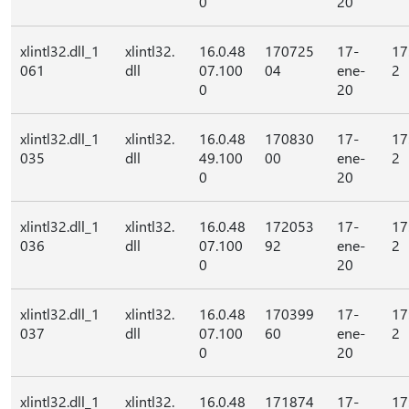
0
20
xlintl32.dll_1
xlintl32.
16.0.48
170725
17-
17
061
dll
07.100
04
ene-
2
0
20
xlintl32.dll_1
xlintl32.
16.0.48
170830
17-
17
035
dll
49.100
00
ene-
2
0
20
xlintl32.dll_1
xlintl32.
16.0.48
172053
17-
17
036
dll
07.100
92
ene-
2
0
20
xlintl32.dll_1
xlintl32.
16.0.48
170399
17-
17
037
dll
07.100
60
ene-
2
0
20
xlintl32.dll_1
xlintl32.
16.0.48
171874
17-
17