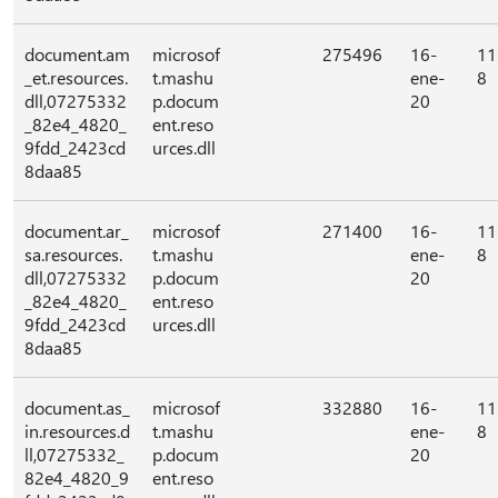
document.am
microsof
275496
16-
11
_et.resources.
t.mashu
ene-
8
dll,07275332
p.docum
20
_82e4_4820_
ent.reso
9fdd_2423cd
urces.dll
8daa85
document.ar_
microsof
271400
16-
11
sa.resources.
t.mashu
ene-
8
dll,07275332
p.docum
20
_82e4_4820_
ent.reso
9fdd_2423cd
urces.dll
8daa85
document.as_
microsof
332880
16-
11
in.resources.d
t.mashu
ene-
8
ll,07275332_
p.docum
20
82e4_4820_9
ent.reso