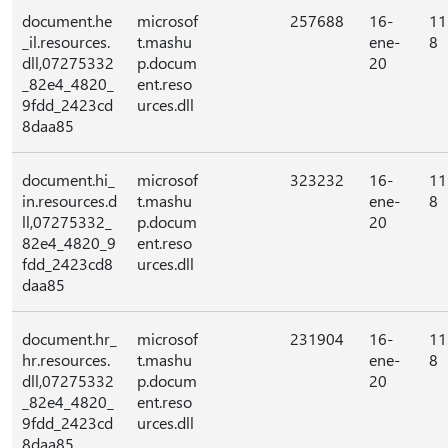
document.he
microsof
257688
16-
11
_il.resources.
t.mashu
ene-
8
dll,07275332
p.docum
20
_82e4_4820_
ent.reso
9fdd_2423cd
urces.dll
8daa85
document.hi_
microsof
323232
16-
11
in.resources.d
t.mashu
ene-
8
ll,07275332_
p.docum
20
82e4_4820_9
ent.reso
fdd_2423cd8
urces.dll
daa85
document.hr_
microsof
231904
16-
11
hr.resources.
t.mashu
ene-
8
dll,07275332
p.docum
20
_82e4_4820_
ent.reso
9fdd_2423cd
urces.dll
8daa85