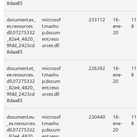
8daa85
document.es_
microsof
233112
16-
11
es.resources.
t.mashu
ene-
8
dll,07275332
p.docum
20
_82e4_4820_
ent.reso
9fdd_2423cd
urces.dll
8daa85
document.et_
microsof
226392
16-
11
ee.resources.
t.mashu
ene-
8
dll,07275332
p.docum
20
_82e4_4820_
ent.reso
9fdd_2423cd
urces.dll
8daa85
document.eu
microsof
230440
16-
11
_es.resources.
t.mashu
ene-
8
dll,07275332
p.docum
20
_82e4_4820_
ent.reso