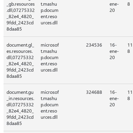
_gb.resources
t.mashu
ene-
8
.dll,07275332
p.docum
20
_82e4_4820_
ent.reso
9fdd_2423cd
urces.dll
8daa85
document.gl_
microsof
234536
16-
11
es.resources.
t.mashu
ene-
8
dll,07275332
p.docum
20
_82e4_4820_
ent.reso
9fdd_2423cd
urces.dll
8daa85
document.gu
microsof
324688
16-
11
_in.resources.
t.mashu
ene-
8
dll,07275332
p.docum
20
_82e4_4820_
ent.reso
9fdd_2423cd
urces.dll
8daa85