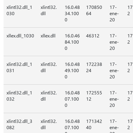
xlintl32.dll_1
xlintl32.
16.0.48
170850
17-
17
030
dll
34.100
64
ene-
2
0
20
xllex.dll_1030
xllex.dll
16.0.46
46312
17-
17
84.100
ene-
2
0
20
xlintl32.dll_1
xlintl32.
16.0.48
172238
17-
17
031
dll
49.100
24
ene-
2
0
20
xlintl32.dll_1
xlintl32.
16.0.48
172555
17-
17
032
dll
07.100
12
ene-
2
0
20
xlintl32.dll_3
xlintl32.
16.0.48
171342
17-
17
082
dll
07.100
40
ene-
2