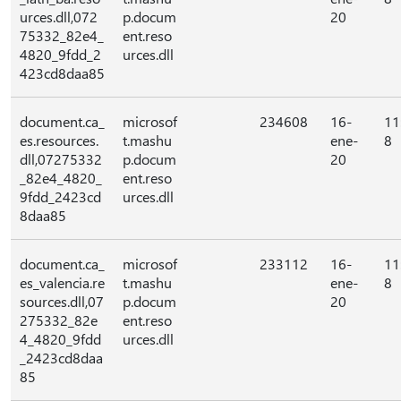
urces.dll,072
p.docum
20
75332_82e4_
ent.reso
4820_9fdd_2
urces.dll
423cd8daa85
document.ca_
microsof
234608
16-
11
es.resources.
t.mashu
ene-
8
dll,07275332
p.docum
20
_82e4_4820_
ent.reso
9fdd_2423cd
urces.dll
8daa85
document.ca_
microsof
233112
16-
11
es_valencia.re
t.mashu
ene-
8
sources.dll,07
p.docum
20
275332_82e
ent.reso
4_4820_9fdd
urces.dll
_2423cd8daa
85