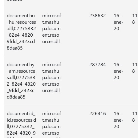
document.hu
microsof
238632
16-
11
_hu.resources
t.mashu
ene-
8
.dll,07275332
p.docum
20
_82e4_4820_
ent.reso
9fdd_2423cd
urces.dll
8daa85
document.hy
microsof
287784
16-
11
_am.resource
t.mashu
ene-
8
s.dll,0727533
p.docum
20
2_82e4_4820
ent.reso
_9fdd_2423c
urces.dll
d8daa85
document.id_
microsof
226416
16-
11
id.resources.d
t.mashu
ene-
8
ll,07275332_
p.docum
20
82e4_4820_9
ent.reso