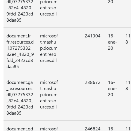
dll,07275332
p.docum
20
_82e4_4820_
ent.reso
9fdd_2423cd
urces.dll
8daa85
document.fr_
microsof
241304
16-
11
fr.resources.d
t.mashu
ene-
8
ll,07275332_
p.docum
20
82e4_4820_9
ent.reso
fdd_2423cd8
urces.dll
daa85
document.ga
microsof
238672
16-
11
_ie.resources.
t.mashu
ene-
8
dll,07275332
p.docum
20
_82e4_4820_
ent.reso
9fdd_2423cd
urces.dll
8daa85
document.gd
microsof
246824
16-
11