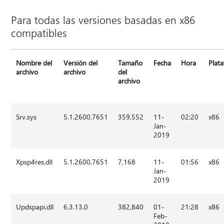
Para todas las versiones basadas en x86
compatibles
Nombre del
Versión del
Tamaño
Fecha
Hora
Plat
archivo
archivo
del
archivo
Srv.sys
5.1.2600.7651
359,552
11-
02:20
x86
Jan-
2019
Xpsp4res.dll
5.1.2600.7651
7,168
11-
01:56
x86
Jan-
2019
Updspapi.dll
6.3.13.0
382,840
01-
21:28
x86
Feb-