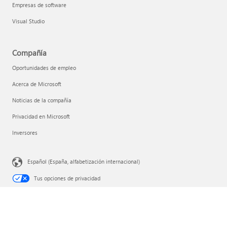
Empresas de software
Visual Studio
Compañía
Oportunidades de empleo
Acerca de Microsoft
Noticias de la compañía
Privacidad en Microsoft
Inversores
Español (España, alfabetización internacional)
Tus opciones de privacidad
Privacidad de la salud del consumidor
Ponte en contacto con Microsoft
Privacidad
Condiciones de uso