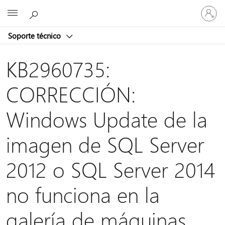
Iniciar
Microsoft
sesión
en
Soporte técnico
tu
cuenta
KB2960735:
CORRECCIÓN:
Windows Update de la
imagen de SQL Server
2012 o SQL Server 2014
no funciona en la
galería de máquinas