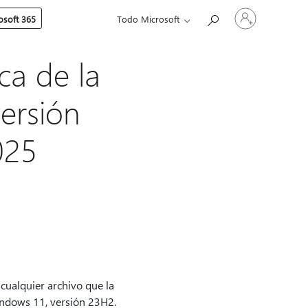
Iniciar
soft 365
Todo Microsoft
sesión
en
tu
cuenta
ca de la
ersión
025
 cualquier archivo que la
indows 11, versión 23H2.