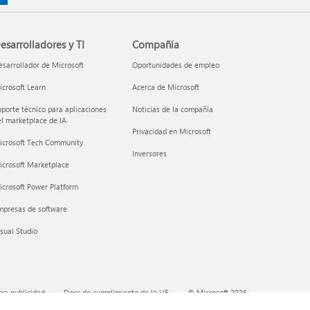
esarrolladores y TI
Compañía
sarrollador de Microsoft
Oportunidades de empleo
crosoft Learn
Acerca de Microsoft
porte técnico para aplicaciones
Noticias de la compañía
l marketplace de IA
Privacidad en Microsoft
icrosoft Tech Community
Inversores
icrosoft Marketplace
crosoft Power Platform
mpresas de software
sual Studio
ra publicidad
Docs de cumplimiento de la UE
© Microsoft 2026