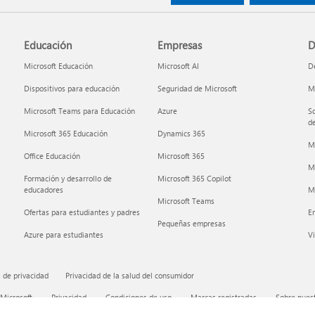
Educación
Empresas
D
Microsoft Educación
Microsoft AI
De
Dispositivos para educación
Seguridad de Microsoft
Mi
Microsoft Teams para Educación
Azure
So
de
Microsoft 365 Educación
Dynamics 365
M
Office Educación
Microsoft 365
M
Formación y desarrollo de
Microsoft 365 Copilot
educadores
Mi
Microsoft Teams
Ofertas para estudiantes y padres
E
Pequeñas empresas
Azure para estudiantes
Vi
 de privacidad
Privacidad de la salud del consumidor
 Microsoft
Privacidad
Condiciones de uso
Marcas registradas
Sobre nuest