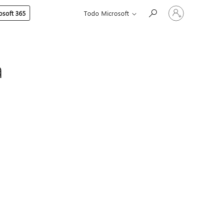
Iniciar
soft 365
Todo Microsoft
sesión
en
tu
cuenta
a