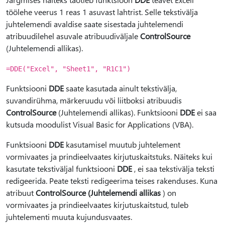
töölehe veerus 1 reas 1 asuvast lahtrist. Selle tekstivälja
juhtelemendi avaldise saate sisestada juhtelemendi
atribuudilehel asuvale atribuudiväljale
ControlSource
(Juhtelemendi allikas).
=DDE("Excel", "Sheet1", "R1C1")
Funktsiooni
DDE
saate kasutada ainult tekstivälja,
suvandirühma, märkeruudu või liitboksi atribuudis
ControlSource
(Juhtelemendi allikas). Funktsiooni
DDE
ei saa
kutsuda moodulist Visual Basic for Applications (VBA).
Funktsiooni
DDE
kasutamisel muutub juhtelement
vormivaates ja prindieelvaates kirjutuskaitstuks. Näiteks kui
kasutate tekstiväljal funktsiooni
DDE
, ei saa tekstivälja teksti
redigeerida. Peate teksti redigeerima teises rakenduses. Kuna
atribuut
ControlSource (Juhtelemendi allikas
) on
vormivaates ja prindieelvaates kirjutuskaitstud, tuleb
juhtelementi muuta kujundusvaates.