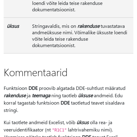
loendi võite leida teise rakenduse
dokumentatsioonist.
üksus
Stringavaldis, mis on
rakenduse
tuvastatava
andmeüksuse nimi. Võimalike üksuste loendi
võite leida teise rakenduse
dokumentatsioonist.
Kommentaarid
Funktsioon
DDE
proovib algatada DDE-suhtlust määratud
rakenduse
ja
teemaga
ning taotleb
üksuse
andmeid. Edu
korral tagastab funktsioon
DDE
taotletud teavet sisaldava
stringi.
Kui taotlete andmeid Excelist, võib
üksus
olla rea- ja
veeruidentifikaator (nt
lahtrivahemiku nimi).
"R1C1"
Järgmises näiteks taotleb funktsioon
DDE
teavet Exceli