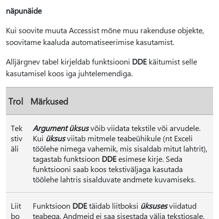
näpunäide
Kui soovite muuta Accessist mõne muu rakenduse objekte,
soovitame kaaluda automatiseerimise kasutamist.
Alljärgnev tabel kirjeldab funktsiooni
DDE
käitumist selle
kasutamisel koos iga juhtelemendiga.
Trol
Märkused
Tek
Argument üksus
võib viidata tekstile või arvudele.
stiv
Kui
üksus
viitab mitmele teabeühikule (nt Exceli
äli
töölehe nimega vahemik, mis sisaldab mitut lahtrit),
tagastab funktsioon
DDE
esimese kirje. Seda
funktsiooni saab koos tekstiväljaga kasutada
töölehe lahtris sisalduvate andmete kuvamiseks.
Liit
Funktsioon
DDE
täidab liitboksi
üksuses
viidatud
bo
teabega. Andmeid ei saa sisestada välja tekstiosale.