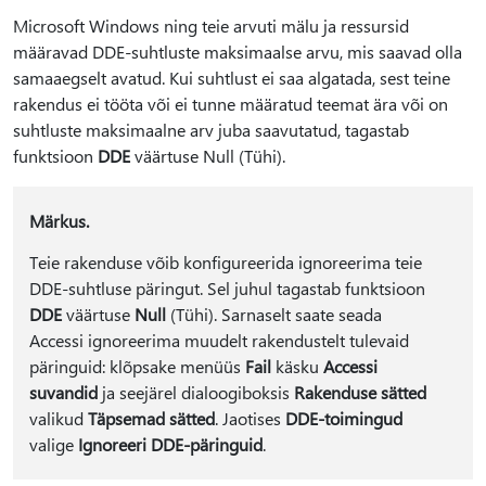
Microsoft Windows ning teie arvuti mälu ja ressursid
määravad DDE-suhtluste maksimaalse arvu, mis saavad olla
samaaegselt avatud. Kui suhtlust ei saa algatada, sest teine
rakendus ei tööta või ei tunne määratud teemat ära või on
suhtluste maksimaalne arv juba saavutatud, tagastab
funktsioon
DDE
väärtuse Null (Tühi).
Märkus.
Teie rakenduse võib konfigureerida ignoreerima teie
DDE-suhtluse päringut. Sel juhul tagastab funktsioon
DDE
väärtuse
Null
(Tühi). Sarnaselt saate seada
Accessi ignoreerima muudelt rakendustelt tulevaid
päringuid: klõpsake menüüs
Fail
käsku
Accessi
suvandid
ja seejärel dialoogiboksis
Rakenduse sätted
valikud
Täpsemad sätted
. Jaotises
DDE-toimingud
valige
Ignoreeri DDE-päringuid
.