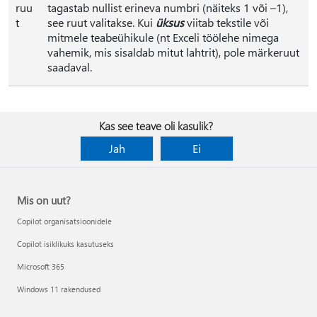
ruu
tagastab nullist erineva numbri (näiteks 1 või –1),
t
see ruut valitakse. Kui
üksus
viitab tekstile või
mitmele teabeühikule (nt Exceli töölehe nimega
vahemik, mis sisaldab mitut lahtrit), pole märkeruut
saadaval.
Kas see teave oli kasulik?
Jah
Ei
Mis on uut?
Copilot organisatsioonidele
Copilot isiklikuks kasutuseks
Microsoft 365
Windows 11 rakendused