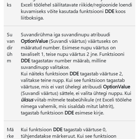
ks
Exceli töölehel säilitatavate riikide/regioonide loendi
kuvamiseks võite kasutada funktsiooni
DDE
koos
liitboksiga.
Su
Suvandirühma iga suvandinupu atribuudi
van
OptionValue
(Suvandi väärtus) väärtuseks on
dir
määratud number. Esimese nupu väärtus on
üh
tavaliselt 1, teise nupu väärtus 2 jne. Funktsiooni
m
DDE
tagastatav number määrab, milline
suvandinupp valitakse.
Kui näiteks funktsioon
DDE
tagastab väärtuse 2,
valitakse teine nupp. Kui see funktsioon tagastab
väärtuse, mis ei vast ühelegi atribuudi
OptionValue
(Suvandi väärtus) sättele, ei valita ühtegi nuppu. Kui
üksus
viitab mitmele teabeühikule (nt Exceli töölehe
nimega vahemik, mis sisaldab mitut lahtrit),
tagastab funktsioon
DDE
esimese kirje.
Mä
Kui funktsioon
DDE
tagastab väärtuse 0,
rke
tühjendatakse märkeruut. Kui see funktsioon