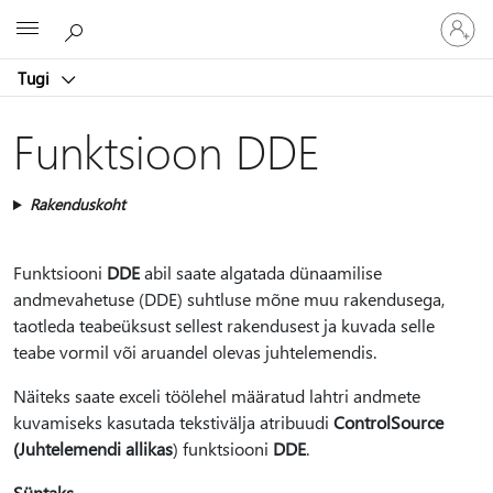
Logige
Microsoft
sisse
oma
Tugi
kontole
Funktsioon DDE
Rakenduskoht
Funktsiooni
DDE
abil saate algatada dünaamilise
andmevahetuse (DDE) suhtluse mõne muu rakendusega,
taotleda teabeüksust sellest rakendusest ja kuvada selle
teabe vormil või aruandel olevas juhtelemendis.
Näiteks saate exceli töölehel määratud lahtri andmete
kuvamiseks kasutada tekstivälja atribuudi
ControlSource
(Juhtelemendi allikas
) funktsiooni
DDE
.
Süntaks