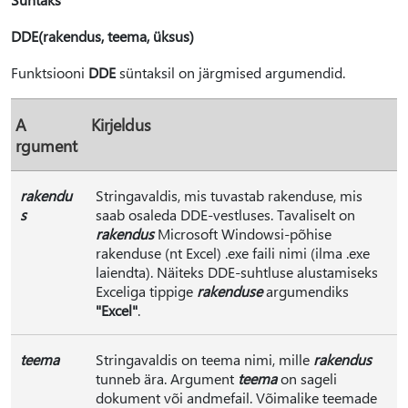
DDE(rakendus, teema, üksus)
Funktsiooni
DDE
süntaksil on järgmised argumendid.
A
Kirjeldus
rgument
rakendu
Stringavaldis, mis tuvastab rakenduse, mis
s
saab osaleda DDE-vestluses. Tavaliselt on
rakendus
Microsoft Windowsi-põhise
rakenduse (nt Excel) .exe faili nimi (ilma .exe
laiendta). Näiteks DDE-suhtluse alustamiseks
Exceliga tippige
rakenduse
argumendiks
"Excel"
.
teema
Stringavaldis on teema nimi, mille
rakendus
tunneb ära. Argument
teema
on sageli
dokument või andmefail. Võimalike teemade