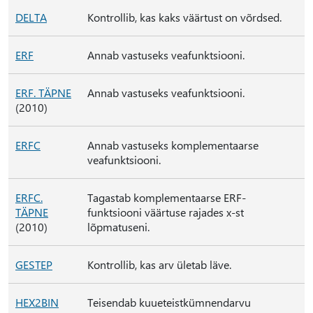
DELTA
Kontrollib, kas kaks väärtust on võrdsed.
ERF
Annab vastuseks veafunktsiooni.
ERF. TÄPNE
Annab vastuseks veafunktsiooni.
(2010)
ERFC
Annab vastuseks komplementaarse
veafunktsiooni.
ERFC.
Tagastab komplementaarse ERF-
TÄPNE
funktsiooni väärtuse rajades x-st
(2010)
lõpmatuseni.
GESTEP
Kontrollib, kas arv ületab läve.
HEX2BIN
Teisendab kuueteistkümnendarvu