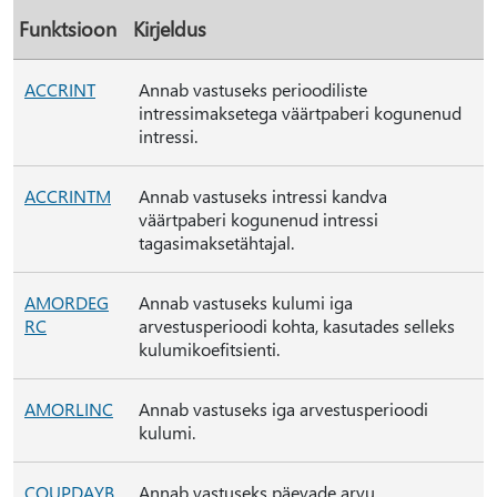
Funktsioon
Kirjeldus
ACCRINT
Annab vastuseks perioodiliste
intressimaksetega väärtpaberi kogunenud
intressi.
ACCRINTM
Annab vastuseks intressi kandva
väärtpaberi kogunenud intressi
tagasimaksetähtajal.
AMORDEG
Annab vastuseks kulumi iga
RC
arvestusperioodi kohta, kasutades selleks
kulumikoefitsienti.
AMORLINC
Annab vastuseks iga arvestusperioodi
kulumi.
COUPDAYB
Annab vastuseks päevade arvu