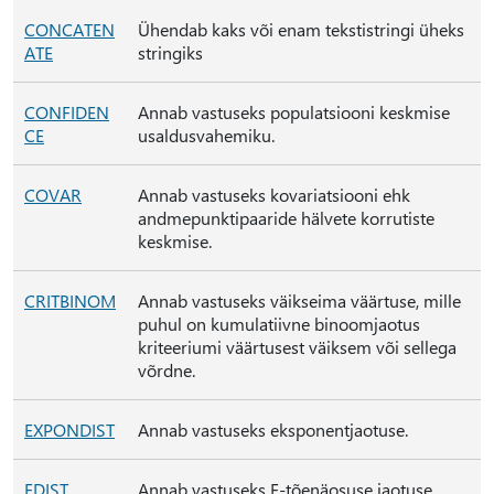
CONCATEN
Ühendab kaks või enam tekstistringi üheks
ATE
stringiks
CONFIDEN
Annab vastuseks populatsiooni keskmise
CE
usaldusvahemiku.
COVAR
Annab vastuseks kovariatsiooni ehk
andmepunktipaaride hälvete korrutiste
keskmise.
CRITBINOM
Annab vastuseks väikseima väärtuse, mille
puhul on kumulatiivne binoomjaotus
kriteeriumi väärtusest väiksem või sellega
võrdne.
EXPONDIST
Annab vastuseks eksponentjaotuse.
FDIST
Annab vastuseks F-tõenäosuse jaotuse.