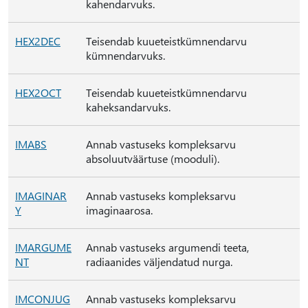
kahendarvuks.
HEX2DEC
Teisendab kuueteistkümnendarvu
kümnendarvuks.
HEX2OCT
Teisendab kuueteistkümnendarvu
kaheksandarvuks.
IMABS
Annab vastuseks kompleksarvu
absoluutväärtuse (mooduli).
IMAGINAR
Annab vastuseks kompleksarvu
Y
imaginaarosa.
IMARGUME
Annab vastuseks argumendi teeta,
NT
radiaanides väljendatud nurga.
IMCONJUG
Annab vastuseks kompleksarvu