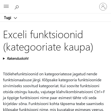
Logige
Microsoft
sisse
oma
Tugi
kontole
Exceli funktsioonid
(kategooriate kaupa)
Rakenduskoht
Töölehefunktsioonid on kategooriatesse jagatud nende
funktsionaalsuse järgi. Klõpsake kategooria funktsioonide
sirvimiseks soovitud kategooriat. Kui soovite funktsiooni
otsida otsingu kaudu, vajutage klahvikombinatsiooni Ctrl+F
ja tippige funktsiooni nime paar esimest tähte või seda
kirjeldav sõna. Funktsiooni kohta täpsema teabe saamiseks
klõpsake funktsiooni nime, mis kuvatakse esimeses veerus.