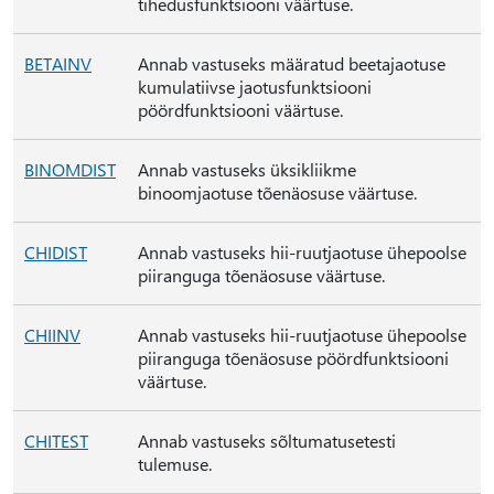
tihedusfunktsiooni väärtuse.
BETAINV
Annab vastuseks määratud beetajaotuse
kumulatiivse jaotusfunktsiooni
pöördfunktsiooni väärtuse.
BINOMDIST
Annab vastuseks üksikliikme
binoomjaotuse tõenäosuse väärtuse.
CHIDIST
Annab vastuseks hii-ruutjaotuse ühepoolse
piiranguga tõenäosuse väärtuse.
CHIINV
Annab vastuseks hii-ruutjaotuse ühepoolse
piiranguga tõenäosuse pöördfunktsiooni
väärtuse.
CHITEST
Annab vastuseks sõltumatusetesti
tulemuse.