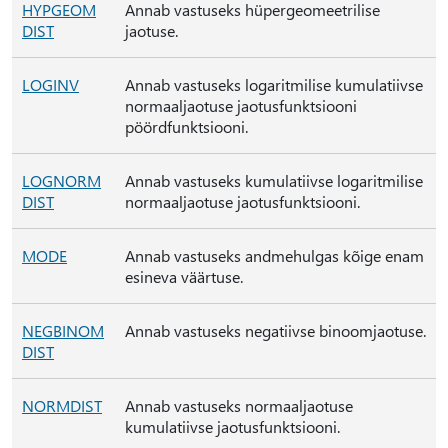
HYPGEOM
Annab vastuseks hüpergeomeetrilise
DIST
jaotuse.
LOGINV
Annab vastuseks logaritmilise kumulatiivse
normaaljaotuse jaotusfunktsiooni
pöördfunktsiooni.
LOGNORM
Annab vastuseks kumulatiivse logaritmilise
DIST
normaaljaotuse jaotusfunktsiooni.
MODE
Annab vastuseks andmehulgas kõige enam
esineva väärtuse.
NEGBINOM
Annab vastuseks negatiivse binoomjaotuse.
DIST
NORMDIST
Annab vastuseks normaaljaotuse
kumulatiivse jaotusfunktsiooni.