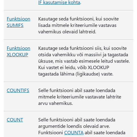
IF kasutamise kohta
.
Funktsioon
Kasutage seda funktsiooni, kui soovite
SUMIFS
lisada mitmele kriteeriumile vastavas
vahemikus olevaid lahtreid.
Funktsioon
Kasutage seda funktsiooni siis, kui soovite
XLOOKUP
otsida vahemikku või massiivi ja tagastada
üksuse, mis vastab esimesele leitud vastele.
Kui vastet ei leidu, võib XLOOKUP
tagastada lähima (ligikaudse) vaste.
COUNTIFS
Selle funktsiooni abil saate loendada
mitmele kriteeriumile vastavate lahtrite
arvu vahemikus.
COUNT
Selle funktsiooni abil saate loendada
argumentide loendis olevaid arve.
Funktsiooni
COUNTA
abil saate loendada