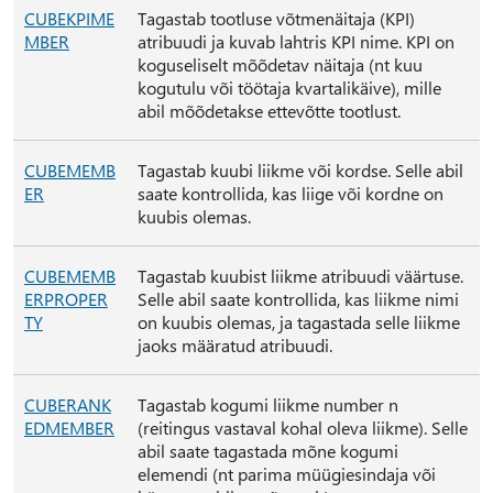
CUBEKPIME
Tagastab tootluse võtmenäitaja (KPI)
MBER
atribuudi ja kuvab lahtris KPI nime. KPI on
koguseliselt mõõdetav näitaja (nt kuu
kogutulu või töötaja kvartalikäive), mille
abil mõõdetakse ettevõtte tootlust.
CUBEMEMB
Tagastab kuubi liikme või kordse. Selle abil
ER
saate kontrollida, kas liige või kordne on
kuubis olemas.
CUBEMEMB
Tagastab kuubist liikme atribuudi väärtuse.
ERPROPER
Selle abil saate kontrollida, kas liikme nimi
TY
on kuubis olemas, ja tagastada selle liikme
jaoks määratud atribuudi.
CUBERANK
Tagastab kogumi liikme number n
EDMEMBER
(reitingus vastaval kohal oleva liikme). Selle
abil saate tagastada mõne kogumi
elemendi (nt parima müügiesindaja või