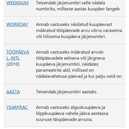
WEEKNUM
Teisendab järjenumbri selle nädala
numbriks, millesse aastas kuupäev langeb.
WORKDAY
Annab vastuseks näidatud kuupäevast
määratud tööpäevade arvu võrra varasema
või hilisema kuupäeva järjenumbri.
TÖÖPÄEVA
Annab vastuseks määratud arvule
L. INTL
tööpäevadele eelneva või järgneva
(2010)
kuupäeva järjenumbri, näidates
parameetrite abil, millised on
nädalavahetuse päevad ja kui palju neid on.
AASTA
Teisendab järjenumbri aastaks.
YEARFRAC
Annab vastuseks alguskuupäeva ja
lõppkuupäeva vahele jääva aastaosa
suuruse täispäevade arvuna.