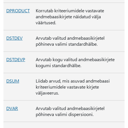
DPRODUCT
Korrutab kriteeriumidele vastavate
andmebaasikirjete näidatud välja
väärtused.
DSTDEV
Arvutab valitud andmebaasikirjetel
põhineva valimi standardhälbe.
DSTDEVP
Arvutab kogu valitud andmebaasikirjete
kogumi standardhälbe.
DSUM
Liidab arvud, mis asuvad andmebaasi
kriteeriumidele vastavate kirjete
väljaveerus.
DVAR
Arvutab valitud andmebaasikirjetel
põhineva valimi dispersiooni.