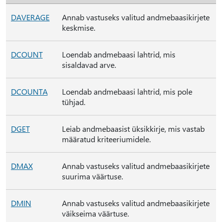
DAVERAGE
Annab vastuseks valitud andmebaasikirjete
keskmise.
DCOUNT
Loendab andmebaasi lahtrid, mis
sisaldavad arve.
DCOUNTA
Loendab andmebaasi lahtrid, mis pole
tühjad.
DGET
Leiab andmebaasist üksikkirje, mis vastab
määratud kriteeriumidele.
DMAX
Annab vastuseks valitud andmebaasikirjete
suurima väärtuse.
DMIN
Annab vastuseks valitud andmebaasikirjete
väikseima väärtuse.