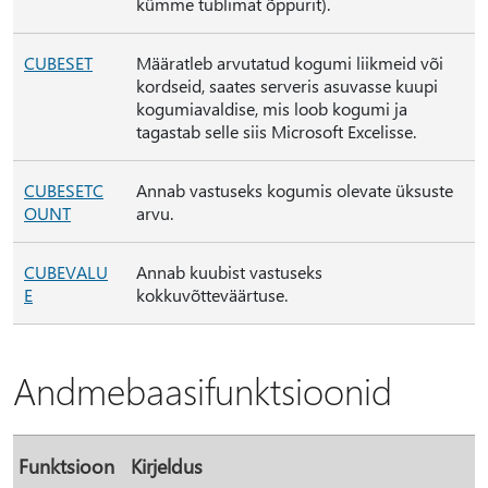
kümme tublimat õppurit).
CUBESET
Määratleb arvutatud kogumi liikmeid või
kordseid, saates serveris asuvasse kuupi
kogumiavaldise, mis loob kogumi ja
tagastab selle siis Microsoft Excelisse.
CUBESETC
Annab vastuseks kogumis olevate üksuste
OUNT
arvu.
CUBEVALU
Annab kuubist vastuseks
E
kokkuvõtteväärtuse.
Andmebaasifunktsioonid
Funktsioon
Kirjeldus