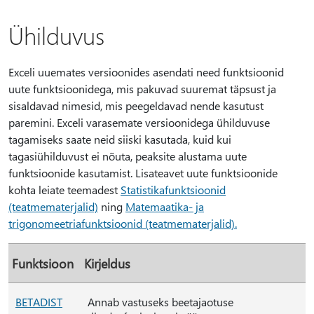
Ühilduvus
Exceli uuemates versioonides asendati need funktsioonid
uute funktsioonidega, mis pakuvad suuremat täpsust ja
sisaldavad nimesid, mis peegeldavad nende kasutust
paremini. Exceli varasemate versioonidega ühilduvuse
tagamiseks saate neid siiski kasutada, kuid kui
tagasiühilduvust ei nõuta, peaksite alustama uute
funktsioonide kasutamist. Lisateavet uute funktsioonide
kohta leiate teemadest
Statistikafunktsioonid
(teatmematerjalid)
ning
Matemaatika- ja
trigonomeetriafunktsioonid (teatmematerjalid).
Funktsioon
Kirjeldus
BETADIST
Annab vastuseks beetajaotuse