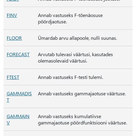
FINV
Annab vastuseks F-tõenäosuse
pöördjaotuse.
FLOOR
Ümardab arvu allapoole, nulli suunas.
FORECAST
Arvutab tulevasi väärtusi, kasutades
olemasolevaid väärtusi.
FTEST
Annab vastuseks F-testi tulemi.
GAMMADIS
Annab vastuseks gammajaotuse väärtuse.
T
GAMMAIN
Annab vastuseks kumulatiivse
V
gammajaotuse pöördfunktsiooni väärtuse.