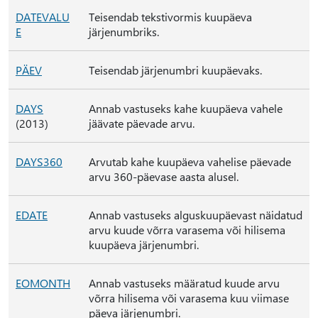
DATEVALU
Teisendab tekstivormis kuupäeva
E
järjenumbriks.
PÄEV
Teisendab järjenumbri kuupäevaks.
DAYS
Annab vastuseks kahe kuupäeva vahele
(2013)
jäävate päevade arvu.
DAYS360
Arvutab kahe kuupäeva vahelise päevade
arvu 360-päevase aasta alusel.
EDATE
Annab vastuseks alguskuupäevast näidatud
arvu kuude võrra varasema või hilisema
kuupäeva järjenumbri.
EOMONTH
Annab vastuseks määratud kuude arvu
võrra hilisema või varasema kuu viimase
päeva järjenumbri.