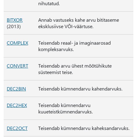
nihutatud.
BITXOR
Annab vastuseks kahe arvu bititaseme
(2013)
eksklusiivse VÕI-väärtuse.
COMPLEX
Teisendab reaal- ja imaginaarosad
kompleksarvuks.
CONVERT
Teisendab arvu ühest mõõtühikute
süsteemist teise.
DEC2BIN
Teisendab kümnendarvu kahendarvuks.
DEC2HEX
Teisendab kümnendarvu
kuueteistkümnendarvuks.
DEC2OCT
Teisendab kümnendarvu kaheksandarvuks.