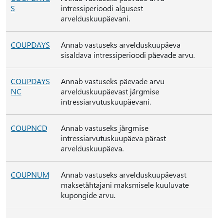
S
intressiperioodi algusest
arvelduskuupäevani.
COUPDAYS
Annab vastuseks arvelduskuupäeva
sisaldava intressiperioodi päevade arvu.
COUPDAYS
Annab vastuseks päevade arvu
NC
arvelduskuupäevast järgmise
intressiarvutuskuupäevani.
COUPNCD
Annab vastuseks järgmise
intressiarvutuskuupäeva pärast
arvelduskuupäeva.
COUPNUM
Annab vastuseks arvelduskuupäevast
maksetähtajani maksmisele kuuluvate
kupongide arvu.