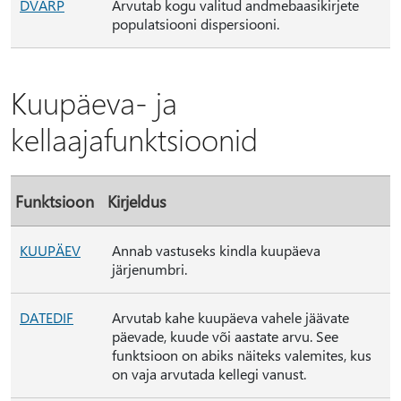
DVARP
Arvutab kogu valitud andmebaasikirjete
populatsiooni dispersiooni.
Kuupäeva- ja
kellaajafunktsioonid
Funktsioon
Kirjeldus
KUUPÄEV
Annab vastuseks kindla kuupäeva
järjenumbri.
DATEDIF
Arvutab kahe kuupäeva vahele jäävate
päevade, kuude või aastate arvu. See
funktsioon on abiks näiteks valemites, kus
on vaja arvutada kellegi vanust.