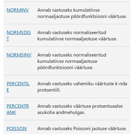
NORMINV
Annab vastuseks kumulatiivse
normaaljaotuse pöördfunktsiooni väärtuse.
NORMSDIS
Annab vastuseks normaliseeritud
T
kumulatiivse normaaljaotuse väärtuse.
NORMSINV
Annab vastuseks normaliseeritud
kumulatiivse normaaljaotuse
pöördfunktsiooni väärtuse.
PERCENTIL
Annab vastuseks vahemiku väärtuste k-nda
E
protsentiili.
PERCENTR
Annab vastuseks väärtuse protsentuaalse
ANK
asukoha andmehulgas.
POISSON
Annab vastuseks Poissoni jaotuse väärtuse.