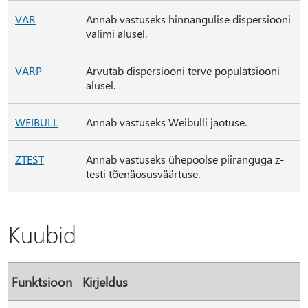
VAR
Annab vastuseks hinnangulise dispersiooni
valimi alusel.
VARP
Arvutab dispersiooni terve populatsiooni
alusel.
WEIBULL
Annab vastuseks Weibulli jaotuse.
ZTEST
Annab vastuseks ühepoolse piiranguga z-
testi tõenäosusväärtuse.
Kuubid
Funktsioon
Kirjeldus