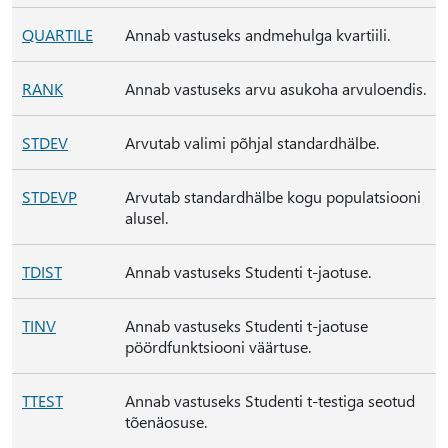
QUARTILE
Annab vastuseks andmehulga kvartiili.
RANK
Annab vastuseks arvu asukoha arvuloendis.
STDEV
Arvutab valimi põhjal standardhälbe.
STDEVP
Arvutab standardhälbe kogu populatsiooni
alusel.
TDIST
Annab vastuseks Studenti t-jaotuse.
TINV
Annab vastuseks Studenti t-jaotuse
pöördfunktsiooni väärtuse.
TTEST
Annab vastuseks Studenti t-testiga seotud
tõenäosuse.