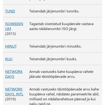
TUND
Teisendab järjenumbri tunniks.
ISOWEEKN
Tagastab sisestatud kuupäevale vastava
UM
aasta nädalanumbri ISO järgi.
(2013)
MINUT
Teisendab järjenumbri minutiks.
KUU
Teisendab järjenumbri kuuks.
NETWORK
Annab vastuseks kahe kuupäeva vahele
DAYS
jäävate täistööpäevade arvu.
NETWORK
Annab vastuseks täistööpäevade arvu kahe
DAYS. INTL
kuupäeva vahel, näidates parameetrite abil,
(2010)
millised on nädalavahetuse päevad ja kui
palju neid on.