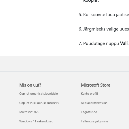
Kui soovite luua jaotis
Järgmiseks valige uues
Puudutage nuppu
Vali
Mis on uut?
Microsoft Store
Copilot organisatsioonidele
Konto profiil
Copilot isiklikuks kasutuseks
Allalaadimiskeskus
Microsoft 365
Tagastused
Windows 11 rakendused
Tellimuse jälgimine