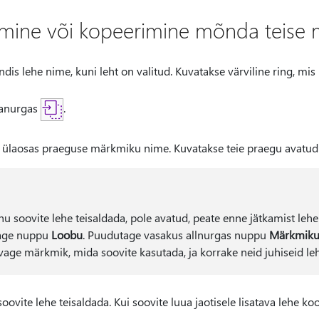
damine või kopeerimine mõnda teise
dis lehe nime, kuni leht on valitud. Kuvatakse värviline ring, mis n
lanurgas
.
i ülaosas praeguse märkmiku nime. Kuvatakse teie praegu avatu
u soovite lehe teisaldada, pole avatud, peate enne jätkamist lehe
tage nuppu
Loobu
. Puudutage vasakus allnurgas nuppu
Märkmik
Avage märkmik, mida soovite kasutada, ja korrake neid juhiseid le
ovite lehe teisaldada. Kui soovite luua jaotisele lisatava lehe k