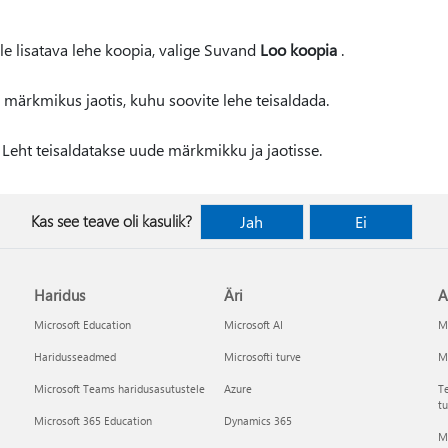
ele lisatava lehe koopia, valige Suvand
Loo koopia
.
 märkmikus jaotis, kuhu soovite lehe teisaldada.
. Leht teisaldatakse uude märkmikku ja jaotisse.
Kas see teave oli kasulik?
Jah
Ei
Haridus
Äri
A
Microsoft Education
Microsoft AI
Mi
Haridusseadmed
Microsofti turve
Mi
Microsoft Teams haridusasutustele
Azure
Te
tu
Microsoft 365 Education
Dynamics 365
Mi