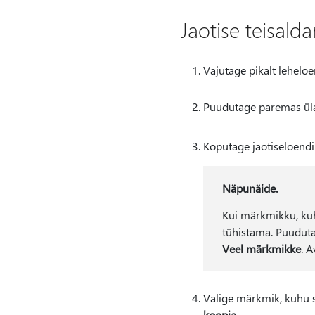
Jaotise teisal
Vajutage pikalt leheloen
Puudutage paremas ü
Koputage jaotiseloend
Näpunäide.
Kui märkmikku, kuh
tühistama. Puudu
Veel märkmikke
. 
Valige märkmik, kuhu so
koopia
.