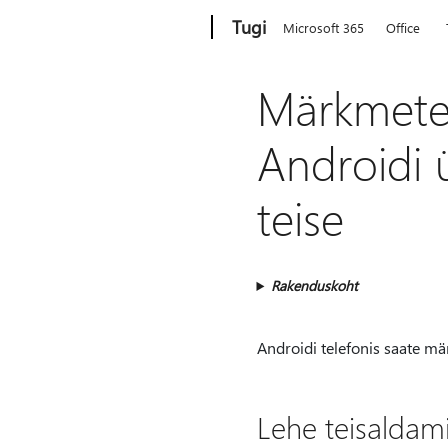
Microsoft
Tugi
Microsoft 365
Office
Märkmete
Androidi 
teise
Rakenduskoht
Androidi telefonis saate mä
Lehe teisaldam