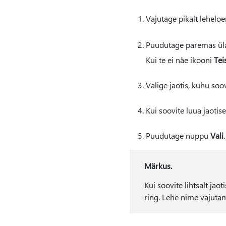
Vajutage pikalt leheloen
Puudutage paremas ü
Kui te ei näe ikooni
Tei
Valige jaotis, kuhu soov
Kui soovite luua jaotis
Puudutage nuppu
Vali
Märkus.
Kui soovite lihtsalt jao
ring. Lehe nime vajutami