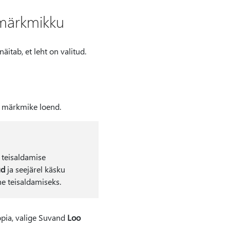
 märkmikku
äitab, et leht on valitud.
d märkmike loend.
 teisaldamise
ud
ja seejärel käsku
he teisaldamiseks.
oopia, valige Suvand
Loo