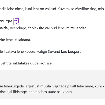
dis lehe nime, kuni leht on valitud. Kuvatakse värviline ring, mis n
lanurgas
.
salda
, veenduge, et oleksite valinud lehe, mitte jaotise.
ite lehe teisaldada.
ele lisatava lehe koopia, valige Suvand
Loo koopia
.
. Leht teisaldatakse uude jaotisse.
tise lehekülgede järjestust muuta, vajutage pikalt lehe nime, kuni 
se ajal libistage leht jaotises uude asukohta.