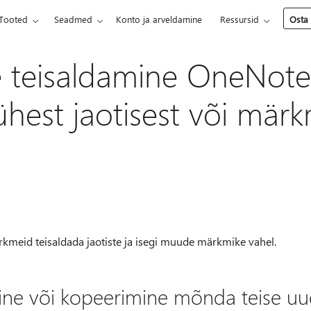
Tooted
Seadmed
Konto ja arveldamine
Ressursid
Osta
 teisaldamine OneNote
ühest jaotisest või märk
rkmeid teisaldada jaotiste ja isegi muude märkmike vahel.
ine või kopeerimine mõnda teise uud