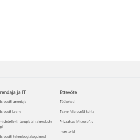
rendaja ja IT
Ettevõte
crosofti arendaja
Töökohad
crosoft Learn
Teave Microsofti kohta
hisintellekti-turuplatsi rakenduste
Privaatsus Microsoftis
gi
Investorid
crosofti tehnoloogiakogukond