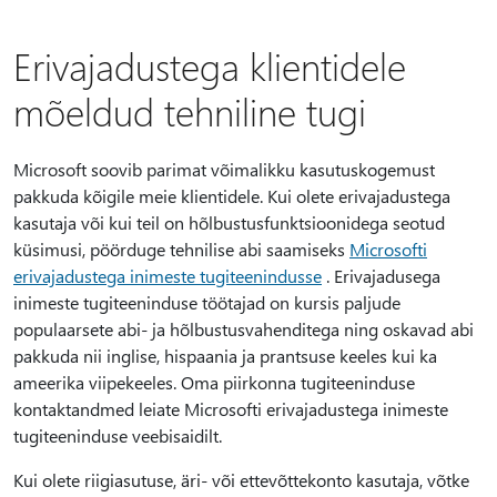
Erivajadustega klientidele
mõeldud tehniline tugi
Microsoft soovib parimat võimalikku kasutuskogemust
pakkuda kõigile meie klientidele. Kui olete erivajadustega
kasutaja või kui teil on hõlbustusfunktsioonidega seotud
küsimusi, pöörduge tehnilise abi saamiseks
Microsofti
erivajadustega inimeste tugiteenindusse
. Erivajadusega
inimeste tugiteeninduse töötajad on kursis paljude
populaarsete abi- ja hõlbustusvahenditega ning oskavad abi
pakkuda nii inglise, hispaania ja prantsuse keeles kui ka
ameerika viipekeeles. Oma piirkonna tugiteeninduse
kontaktandmed leiate Microsofti erivajadustega inimeste
tugiteeninduse veebisaidilt.
Kui olete riigiasutuse, äri- või ettevõttekonto kasutaja, võtke