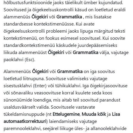
hõlbustusfunktsioonide jaoks täielikult ümber kujundatud.
Soovitused ja õigekeelsuskontrolli käsud on loetletud eraldi
alammenüüs
Õigekiri
või
Grammatika
, mis lisatakse
standardsesse kontekstimenüüsse. Kui avate
õigekeelsuskontrolli probleemi jaoks lipuga märgitud teksti
kontekstimenüü, on fookus esimesel soovitusel. Kui soovite
standardkontekstimenüü käskudele juurdepääsemiseks
liikuda alammenüüst
Õigekiri
või
Grammatika
välja, vajutage
paoklahvi (Esc).
Alammenüüs
Õigekiri
või
Grammatika
on iga soovitus
loetletud liitnupuna. Soovituse valimiseks vajutage
sisestusklahvi (Enter) või tühikuklahvi. Iga õigekirjasoovituse
või sõnavaliku veasoovituse korral kuulete seda koos
sünonüümide loendiga, mis aitab teil soovitud parandust
usaldusväärselt valida. Soovitusele vastavate
tükeldamisnuppude (nt
Ettelugemine
,
Muuda kõik
ja
Lisa
automaatkorrektuuri
) laiendamiseks vajutage
paremnooleklahvi, seejärel liikuge üles- ja allanooleklahvide