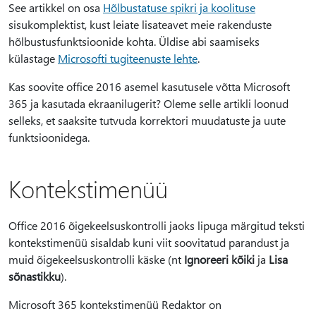
See artikkel on osa
Hõlbustatuse spikri ja koolituse
sisukomplektist, kust leiate lisateavet meie rakenduste
hõlbustusfunktsioonide kohta. Üldise abi saamiseks
külastage
Microsofti tugiteenuste lehte
.
Kas soovite office 2016 asemel kasutusele võtta Microsoft
365 ja kasutada ekraanilugerit? Oleme selle artikli loonud
selleks, et saaksite tutvuda korrektori muudatuste ja uute
funktsioonidega.
Kontekstimenüü
Office 2016 õigekeelsuskontrolli jaoks lipuga märgitud teksti
kontekstimenüü sisaldab kuni viit soovitatud parandust ja
muid õigekeelsuskontrolli käske (nt
Ignoreeri kõiki
ja
Lisa
sõnastikku
).
Microsoft 365 kontekstimenüü Redaktor on