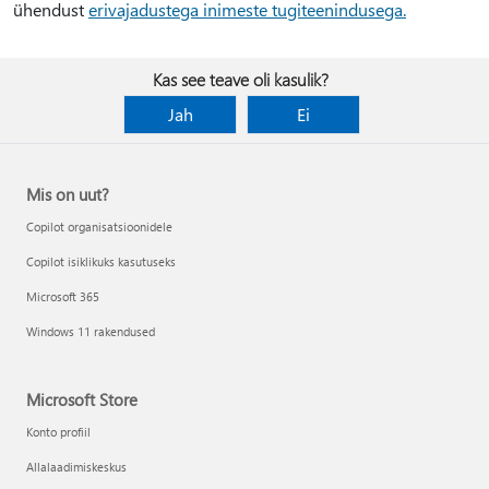
ühendust
erivajadustega inimeste tugiteenindusega.
Kas see teave oli kasulik?
Jah
Ei
Mis on uut?
Copilot organisatsioonidele
Copilot isiklikuks kasutuseks
Microsoft 365
Windows 11 rakendused
Microsoft Store
Konto profiil
Allalaadimiskeskus