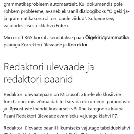
grammatikaprobleem automaatselt. Kui dokumendis pole
rohkem probleeme, avaneb ekraanil dialoogiboks "Õigekirja-
ja grammatikakontroll on lõpule viidud". Sulgege see,
vajutades sisestusklahvi (Enter).
Microsoft 365 korral asendatakse paan
Õigekiri/grammatika
paaniga Korrektori ülevaade ja
Korrektor
.
Redaktori ülevaade ja
redaktori paanid
Redaktori ülevaatepaan on Microsoft 365-le eksklusiivne
funktsioon, mis võimaldab teil sirvida dokumendi paranduste
ja täpsustuste loendit lineaarselt või ühe kategooria kaupa.
Paani Redaktori ülevaade avamiseks vajutage klahvi F7.
Redaktori ülevaate paanil liikumiseks vajutage tabeldusklahvi