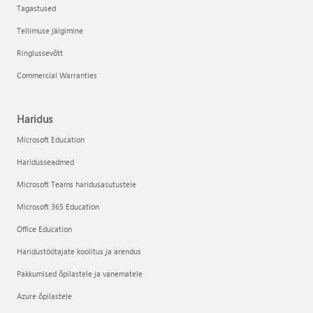
Tagastused
Tellimuse jälgimine
Ringlussevõtt
Commercial Warranties
Haridus
Microsoft Education
Haridusseadmed
Microsoft Teams haridusasutustele
Microsoft 365 Education
Office Education
Haridustöötajate koolitus ja arendus
Pakkumised õpilastele ja vanematele
Azure õpilastele