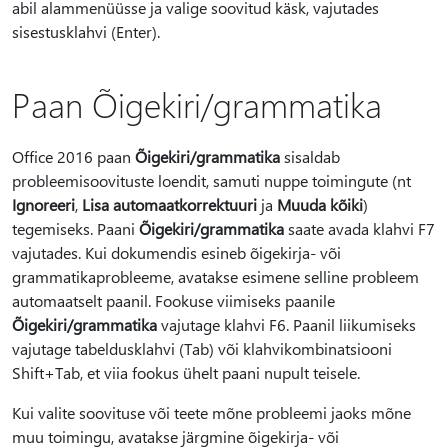
abil alammenüüsse ja valige soovitud käsk, vajutades
sisestusklahvi (Enter).
Paan Õigekiri/grammatika
Office 2016 paan
Õigekiri/grammatika
sisaldab
probleemisoovituste loendit, samuti nuppe toimingute (nt
Ignoreeri
,
Lisa automaatkorrektuuri
ja
Muuda kõiki
)
tegemiseks. Paani
Õigekiri/grammatika
saate avada klahvi F7
vajutades. Kui dokumendis esineb õigekirja- või
grammatikaprobleeme, avatakse esimene selline probleem
automaatselt paanil. Fookuse viimiseks paanile
Õigekiri/grammatika
vajutage klahvi F6. Paanil liikumiseks
vajutage tabeldusklahvi (Tab) või klahvikombinatsiooni
Shift+Tab, et viia fookus ühelt paani nupult teisele.
Kui valite soovituse või teete mõne probleemi jaoks mõne
muu toimingu, avatakse järgmine õigekirja- või