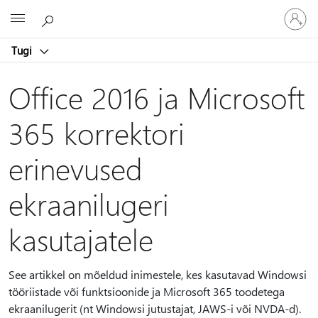
Logige
Microsoft
sisse
oma
Tugi
kontole
Office 2016 ja Microsoft
365 korrektori
erinevused
ekraanilugeri
kasutajatele
See artikkel on mõeldud inimestele, kes kasutavad Windowsi
tööriistade või funktsioonide ja Microsoft 365 toodetega
ekraanilugerit (nt Windowsi jutustajat, JAWS-i või NVDA-d).