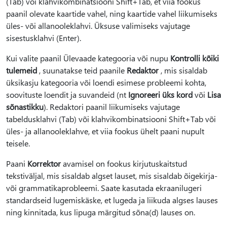
(Tab) või klahvikombinatsiooni Shift+Tab, et viia fookus
paanil olevate kaartide vahel, ning kaartide vahel liikumiseks
üles- või allanooleklahvi. Üksuse valimiseks vajutage
sisestusklahvi (Enter).
Kui valite paanil Ülevaade kategooria või nupu
Kontrolli kõiki
tulemeid
, suunatakse teid paanile
Redaktor
, mis sisaldab
üksikasju kategooria või loendi esimese probleemi kohta,
soovituste loendit ja suvandeid (nt
Ignoreeri üks kord
või
Lisa
sõnastikku
). Redaktori paanil liikumiseks vajutage
tabeldusklahvi (Tab) või klahvikombinatsiooni Shift+Tab või
üles- ja allanooleklahve, et viia fookus ühelt paani nupult
teisele.
Paani
Korrektor
avamisel on fookus kirjutuskaitstud
tekstiväljal, mis sisaldab algset lauset, mis sisaldab õigekirja-
või grammatikaprobleemi. Saate kasutada ekraanilugeri
standardseid lugemiskäske, et lugeda ja liikuda algses lauses
ning kinnitada, kus lipuga märgitud sõna(d) lauses on.