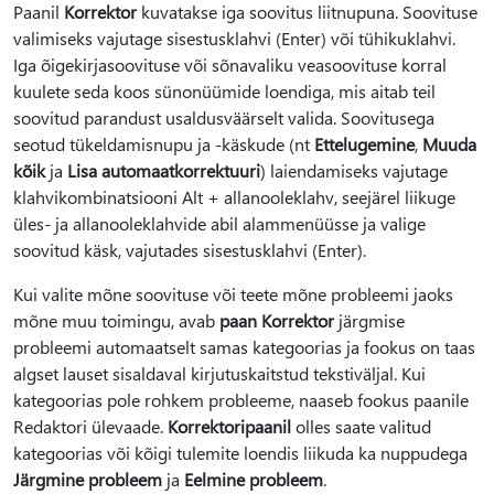
Paanil
Korrektor
kuvatakse iga soovitus liitnupuna. Soovituse
valimiseks vajutage sisestusklahvi (Enter) või tühikuklahvi.
Iga õigekirjasoovituse või sõnavaliku veasoovituse korral
kuulete seda koos sünonüümide loendiga, mis aitab teil
soovitud parandust usaldusväärselt valida. Soovitusega
seotud tükeldamisnupu ja -käskude (nt
Ettelugemine
,
Muuda
kõik
ja
Lisa automaatkorrektuuri
) laiendamiseks vajutage
klahvikombinatsiooni Alt + allanooleklahv, seejärel liikuge
üles- ja allanooleklahvide abil alammenüüsse ja valige
soovitud käsk, vajutades sisestusklahvi (Enter).
Kui valite mõne soovituse või teete mõne probleemi jaoks
mõne muu toimingu, avab
paan Korrektor
järgmise
probleemi automaatselt samas kategoorias ja fookus on taas
algset lauset sisaldaval kirjutuskaitstud tekstiväljal. Kui
kategoorias pole rohkem probleeme, naaseb fookus paanile
Redaktori ülevaade.
Korrektoripaanil
olles saate valitud
kategoorias või kõigi tulemite loendis liikuda ka nuppudega
Järgmine probleem
ja
Eelmine probleem
.