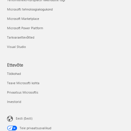
Microsofti tehnoloogiakogukond
Microsoft Marketplace
Microsoft Power Platform
Tarkvaraettevõtted
Visual Studio
Ettevõte
Töökohad
Teave Microsofti kohta
Privaatsus Microsoftis
Investorid
Eesti (Eesti)
Teie privaatsusvalikud