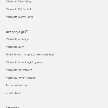
Microsoft Advertising
Microsoft 365 Copilot
Microsoft Teamsi jaoks
Arendaja ja IT
Microsofti arendaja
Microsoft Learn
Tehisintellekti-turuplatsi rakenduste tugi
Microsofti tehnoloogiakogukond
Microsoft Marketplace
Microsoft Power Platform
Tarkvaraettevõtted
Visual Studio