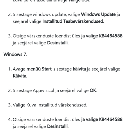
Sisestage windows update, valige
Windows Update
ja
seejärel valige
Installitud Teabevärskendused
.
Otsige värskenduste loendist üles
ja valige KB4464588
ja seejärel valige
Desinstalli
.
Windows 7
.
Avage
menüü Start
, sisestage
käivita
ja seejärel valige
Käivita
.
Sisestage Appwiz.cpl ja seejärel valige
OK
.
Valige Kuva installitud värskendused.
Otsige värskenduste loendist üles
ja valige KB4464588
ja seejärel valige
Desinstalli
.