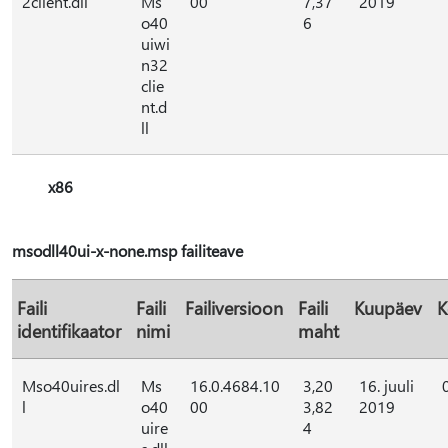
2client.dll
Ms
00
7,37
2019
o40
6
uiwi
n32
clie
nt.d
ll
x86
msodll40ui-x-none.msp failiteave
Faili
Faili
Failiversioon
Faili
Kuupäev
K
identifikaator
nimi
maht
Mso40uires.dl
Ms
16.0.4684.10
3,20
16. juuli
l
o40
00
3,82
2019
uire
4