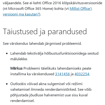
väljaandele. See ei kehti Office 2016 klõpskäivitusversioonide
(nt Microsoft Office 365 Home) kohta (vt
Millist Office'i
versiooni ma kasutan?
).
Täiustused ja parandused
See värskendus lahendab järgmised probleemid.
Lahendab tekstivälja hõlbustusfunktsioonidega seotud
mälulekke.
Märkus
Probleemi täielikuks lahendamiseks peate
installima ka värskendused
3141456
ja
4032254
.
Outlookis võivad akna sulgemisel või režiimi
vahetamisel ilmneda renderdamistõrked. See võib
põhjustada jõudluse halvenemist uue sisu kuval
renderdamisel.