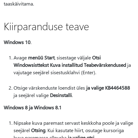
taaskäivitama.
Kiirparanduse teave
Windows 10
.
Avage
menüü Start
, sisestage väljale
Otsi
Windowsist
tekst Kuva installitud Teabevärskendused
ja
vajutage seejärel sisestusklahvi (Enter).
Otsige värskenduste loendist üles
ja valige KB4464588
ja seejärel valige
Desinstalli
.
Windows 8 ja Windows 8.1
Nipsake kuva paremast servast keskkoha poole ja valige
seejärel
Otsing
. Kui kasutate hiirt, osutage kursoriga
kuva paremasse allnurka
ja valige otsi
.