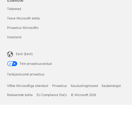
Ettevõte
Töökohad
Teave Microsofti kohta
Privaatsus Microsoftis
Investorid
Eesti (Eesti)
Teie privaatsusvalikud
Tarbijaseisundi privaatsus
Võtke Microsoftiga ühendust
Privaatsus
Kasutustingimused
Kaubamärgid
Reklaamide kohta
EU Compliance DoCs
© Microsoft 2026