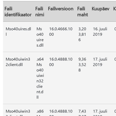
Faili
Faili
Failiversioon
Faili
Kuupäev
K
identifikaator
nimi
maht
Mso40uires.dl
Ms
16.0.4666.10
3,20
16. juuli
l
o40
00
3,81
2019
uire
6
s.dll
Mso40uiwin3
.x64
16.0.4888.10
9,36
17. juuli
2client.dll
Ms
00
3,52
2019
o40
8
uiwi
n32
clie
nt.d
ll
Mso40uiwin3
.x86
16.0.4888.10
7,43
17. juuli