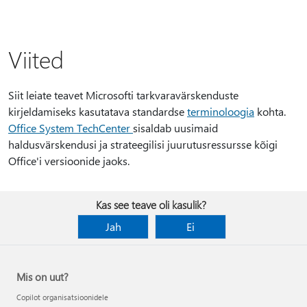
Viited
Siit leiate teavet Microsofti tarkvaravärskenduste
kirjeldamiseks kasutatava standardse
terminoloogia
kohta.
Office System TechCenter
sisaldab uusimaid
haldusvärskendusi ja strateegilisi juurutusressursse kõigi
Office'i versioonide jaoks.
Kas see teave oli kasulik?
Jah
Ei
Mis on uut?
Copilot organisatsioonidele