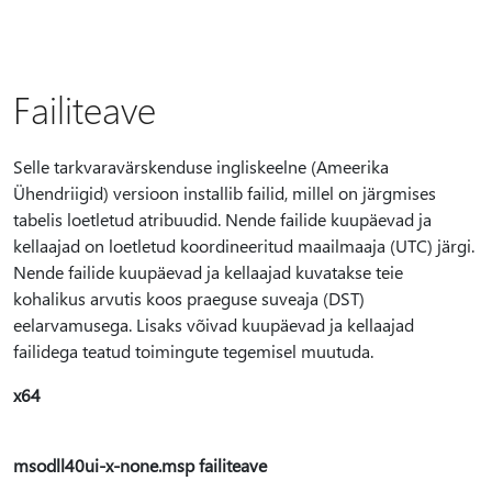
Failiteave
Selle tarkvaravärskenduse ingliskeelne (Ameerika
Ühendriigid) versioon installib failid, millel on järgmises
tabelis loetletud atribuudid. Nende failide kuupäevad ja
kellaajad on loetletud koordineeritud maailmaaja (UTC) järgi.
Nende failide kuupäevad ja kellaajad kuvatakse teie
kohalikus arvutis koos praeguse suveaja (DST)
eelarvamusega. Lisaks võivad kuupäevad ja kellaajad
failidega teatud toimingute tegemisel muutuda.
x64
msodll40ui-x-none.msp failiteave