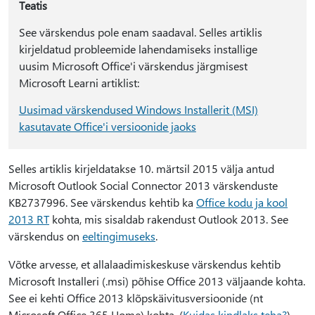
Teatis
See värskendus pole enam saadaval. Selles artiklis
kirjeldatud probleemide lahendamiseks installige
uusim Microsoft Office'i värskendus järgmisest
Microsoft Learni artiklist:
Uusimad värskendused Windows Installerit (MSI)
kasutavate Office'i versioonide jaoks
Selles artiklis kirjeldatakse 10. märtsil 2015 välja antud
Microsoft Outlook Social Connector 2013 värskenduste
KB2737996. See värskendus kehtib ka
Office kodu ja kool
2013 RT
kohta, mis sisaldab rakendust Outlook 2013. See
värskendus on
eeltingimuseks
.
Võtke arvesse, et allalaadimiskeskuse värskendus kehtib
Microsoft Installeri (.msi) põhise Office 2013 väljaande kohta.
See ei kehti Office 2013 klõpskäivitusversioonide (nt
Microsoft Office 365 Home) kohta. (
Kuidas kindlaks teha?
).