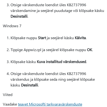
Otsige värskenduste loendist üles KB2737996
värskendamine ja seejärel puudutage või klõpsake käsku
Desinstalli
.
Windows 7
Klõpsake nuppu
Start
ja seejärel käsku
Käivita
.
Tippige Appwiz.cpl ja seejärel klõpsake nuppu
OK
.
Klõpsake käsku
Kuva installitud värskendused
.
Otsige värskenduste loendist üles KB2737996
värskendus ja klõpsake seda ning seejärel klõpsake
käsku
Desinstalli
.
Viited
Vaadake
teavet Microsofti tarkvaravärskenduste