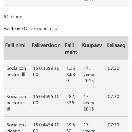
64-bitine
Failiteave Osc-x-none.msp
Faili nimi
Failiversioon
Faili
Kuupäev
Kellaaeg
maht
Socialcon
15.0.4699.10
1,25
17.
07:30
nector.dll
00
8,68
veebr
0
2015
Socialcon
15.0.4695.10
282,
17.
07:30
nectorres.
00
336
veebr
dll
2015
Socialpro
15.0.4454.10
39,5
17.
07:30
vider.dll
00
52
veebr