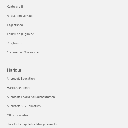
Konto profiil
Allalaadimiskeskus
Tagastused
Tellimuse jälgimine
Ringlussevõtt
Commercial Warranties
Haridus
Microsoft Education
Haridusseadmed
Microsoft Teams haridusasutustele
Microsoft 365 Education
Office Education
Haridustöötajate koolitus ja arendus