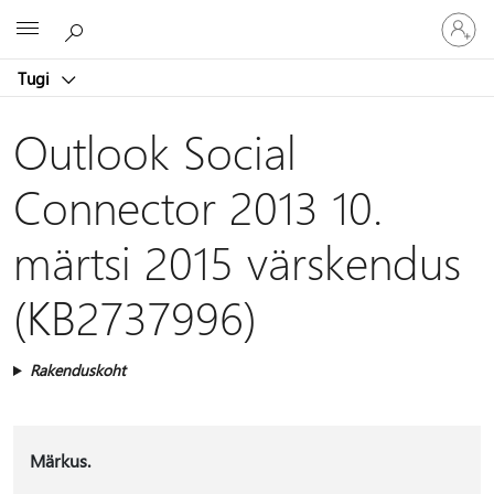
Logige
Microsoft
sisse
oma
Tugi
kontole
Outlook Social
Connector 2013 10.
märtsi 2015 värskendus
(KB2737996)
Rakenduskoht
Märkus.