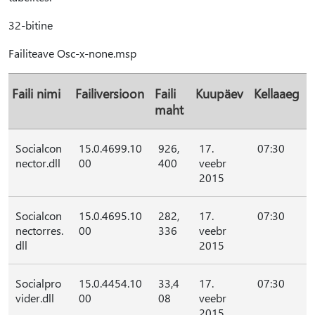
32-bitine
Failiteave Osc-x-none.msp
Faili nimi
Failiversioon
Faili
Kuupäev
Kellaaeg
maht
Socialcon
15.0.4699.10
926,
17.
07:30
nector.dll
00
400
veebr
2015
Socialcon
15.0.4695.10
282,
17.
07:30
nectorres.
00
336
veebr
dll
2015
Socialpro
15.0.4454.10
33,4
17.
07:30
vider.dll
00
08
veebr
2015