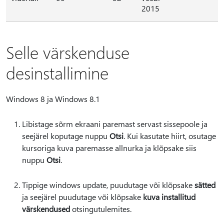
2015
Selle värskenduse
desinstallimine
Windows 8 ja Windows 8.1
Libistage sõrm ekraani paremast servast sissepoole ja
seejärel koputage nuppu
Otsi
. Kui kasutate hiirt, osutage
kursoriga kuva paremasse allnurka ja klõpsake siis
nuppu
Otsi
.
Tippige windows update, puudutage või klõpsake
sätted
ja seejärel puudutage või klõpsake
kuva installitud
värskendused
otsingutulemites.