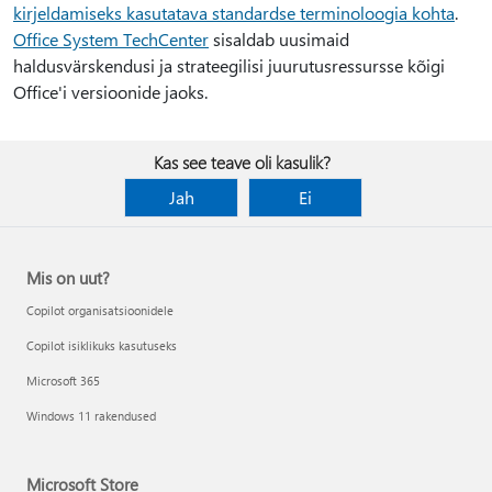
kirjeldamiseks kasutatava standardse terminoloogia kohta
.
Office System TechCenter
sisaldab uusimaid
haldusvärskendusi ja strateegilisi juurutusressursse kõigi
Office'i versioonide jaoks.
Kas see teave oli kasulik?
Jah
Ei
Mis on uut?
Copilot organisatsioonidele
Copilot isiklikuks kasutuseks
Microsoft 365
Windows 11 rakendused
Microsoft Store