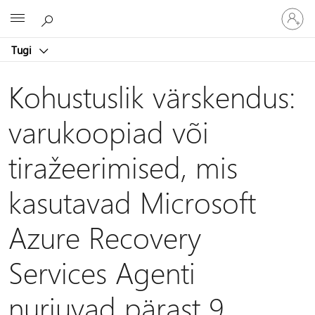
Logige
Microsoft
sisse
oma
Tugi
kontole
Kohustuslik värskendus:
varukoopiad või
tiražeerimised, mis
kasutavad Microsoft
Azure Recovery
Services Agenti
nurjuvad pärast 9.