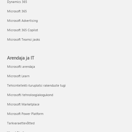
Dynamics 365
Microsoft 365
Microsoft Advertising
Microsoft 365 Copilot
Microsoft Teamsi jaoks
Arendaja ja IT
Microsofti arendaja
Microsoft Learn
Tehisintellekti-turuplatsi rakenduste tugi
Microsofti tehnoloogiakogukond
Microsoft Marketplace
Microsoft Power Platform
Tarkvaraettevõtted