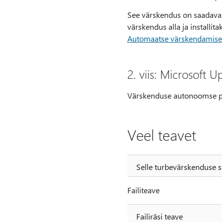
See värskendus on saadaval
värskendus alla ja installi
Automaatse värskendamise 
2. viis: Microsoft U
Värskenduse autonoomse p
Veel teavet
Selle turbevärskenduse s
Failiteave
Failiräsi teave