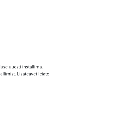
use uuesti installima.
llimist. Lisateavet leiate