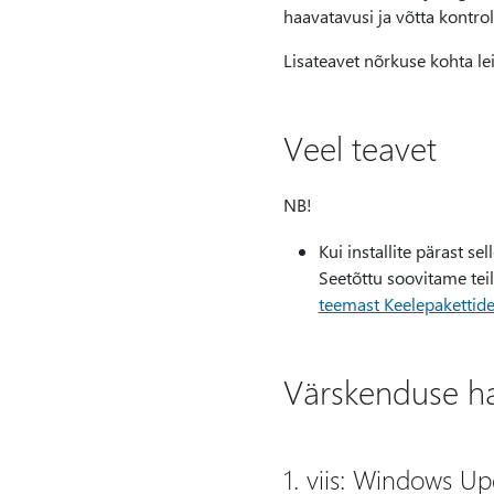
haavatavusi ja võtta kontro
Lisateavet nõrkuse kohta le
Veel teavet
NB!
Kui installite pärast s
Seetõttu soovitame teil 
teemast Keelepakettid
Värskenduse han
1. viis: Windows U