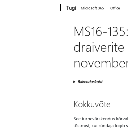
Microsoft
Tugi
Microsoft 365
Office
MS16-135:
draiverite
november
Rakenduskoht
Kokkuvõte
See turbevärskendus kõrva
tõstmist, kui ründaja logib 