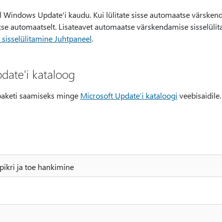
 Windows Update'i kaudu. Kui lülitate sisse automaatse värskend
takse automaatselt. Lisateavet automaatse värskendamise sisselülit
sisselülitamine Juhtpaneel
.
pdate'i kataloog
aketi saamiseks minge
Microsoft Update’i kataloogi
veebisaidile.
pikri ja toe hankimine