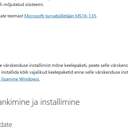
lli mõjutatud süsteemi.
iate teemast
Microsofti turvabülletään MS16-135
.
elle värskenduse installimist mõne keelepaketi, peate selle värskend
installida kõik vajalikud keelepaketid enne selle värskenduse insta
e lisamine Windowsi.
kimine ja installimine
pdate