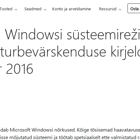
Tooted
Seadmed
Konto ja arveldamine
Ressursid
Osta
 Windowsi süsteemireži
 turbevärskenduse kirjel
 2016
ldab Microsoft Windowsi nõrkused. Kõige tõsisemad haavatavuse
sisse mõjutatud süsteemi ja töötab spetsiaalselt ette valmistatud