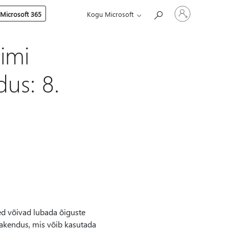
Logige
 Microsoft 365
Kogu Microsoft
sisse
oma
kontole
imi
dus: 8.
d võivad lubada õiguste
 rakendus, mis võib kasutada