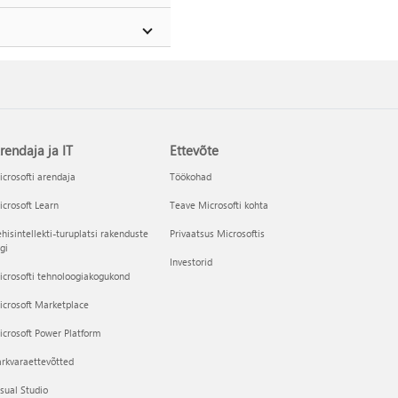
rendaja ja IT
Ettevõte
crosofti arendaja
Töökohad
crosoft Learn
Teave Microsofti kohta
hisintellekti-turuplatsi rakenduste
Privaatsus Microsoftis
gi
Investorid
crosofti tehnoloogiakogukond
icrosoft Marketplace
crosoft Power Platform
rkvaraettevõtted
sual Studio