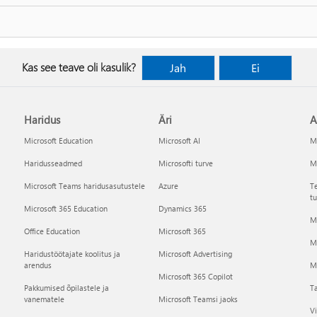
Kas see teave oli kasulik?
Jah
Ei
Haridus
Äri
A
Microsoft Education
Microsoft AI
Mi
Haridusseadmed
Microsofti turve
Mi
Microsoft Teams haridusasutustele
Azure
Te
tu
Microsoft 365 Education
Dynamics 365
Mi
Office Education
Microsoft 365
M
Haridustöötajate koolitus ja
Microsoft Advertising
arendus
Mi
Microsoft 365 Copilot
Pakkumised õpilastele ja
Ta
vanematele
Microsoft Teamsi jaoks
Vi