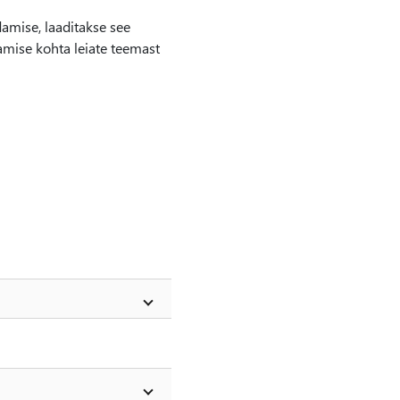
amise, laaditakse see
amise kohta leiate teemast