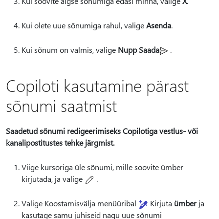
Kui soovite algse sõnumiga edasi minna, valige
X
.
Kui olete uue sõnumiga rahul, valige
Asenda
.
Kui sõnum on valmis, valige
Nupp Saada
.
Copiloti kasutamine pärast
sõnumi saatmist
Saadetud sõnumi redigeerimiseks Copilotiga vestlus- või
kanalipostitustes tehke järgmist.
Viige kursoriga üle sõnumi, mille soovite ümber
kirjutada, ja valige
.
Valige Koostamisvälja menüüribal
Kirjuta
ümber
ja
kasutage samu juhiseid nagu uue sõnumi