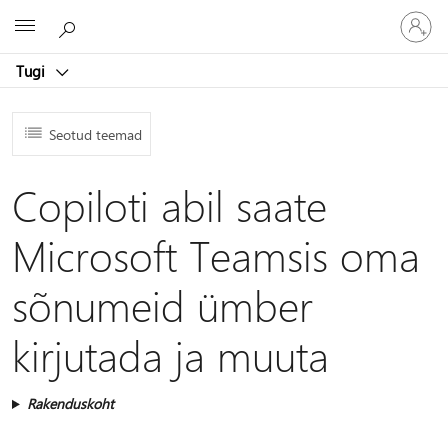
Logige
Microsoft
sisse
oma
Tugi
kontole
Seotud teemad
Copiloti abil saate
Microsoft Teamsis oma
sõnumeid ümber
kirjutada ja muuta
Rakenduskoht