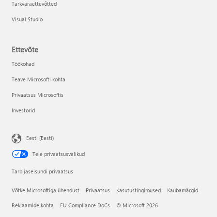
Tarkvaraettevõtted
Visual Studio
Ettevõte
Töökohad
Teave Microsofti kohta
Privaatsus Microsoftis
Investorid
Eesti (Eesti)
Teie privaatsusvalikud
Tarbijaseisundi privaatsus
Võtke Microsoftiga ühendust
Privaatsus
Kasutustingimused
Kaubamärgid
Reklaamide kohta
EU Compliance DoCs
© Microsoft 2026