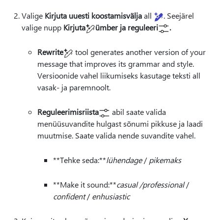
Valige
Kirjuta uuesti koostamisvälja
all
. Seejärel
valige nupp
Kirjuta
ümber ja reguleeri
.
Rewrite
tool generates another version of your
message that improves its grammar and style.
Versioonide vahel liikumiseks kasutage teksti all
vasak- ja paremnoolt.
Reguleerimisriista
abil saate valida
menüüsuvandite hulgast sõnumi pikkuse ja laadi
muutmise. Saate valida nende suvandite vahel.
**Tehke seda:**
lühendage
/
pikemaks
**Make it sound:**
casual /professional
/
confident
/
enhusiastic