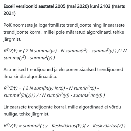
Exceli versioonid aastatel 2005 (mai 2020) kuni 2103 (märts
2021)
Polünoomsete ja logaritmiliste trendijoonte ning lineaarsete
trendijoonte korral, millel pole määratud algordinaati, tehke
järgmist.
2
2
2
R
(Z;Y) = ( 2 N summa(yz) - N summa(z
) - summa
(y) ) / ( N
2
2
summa(y
) - summa
(y) )
Astmelised trendijooned ja eksponentsiaalsed trendijooned
ilma kindla algordinaadita:
2
2
R
(Z;Y) = ( 2 N sum(ln(y) ln(z)) - N sum(ln
(z)) -
2
2
2
summa
(ln(y)) ) / ( N sum(ln
(y)) - summa
(ln(y)) )
Lineaarsete trendijoonte korral, mille algordinaad ei võrdu
nulliga, tehke järgmist.
2
2
R
(Z;Y) = summa
( ( y - Keskväärtus(Y) )( z - Keskväärtus(Z) )