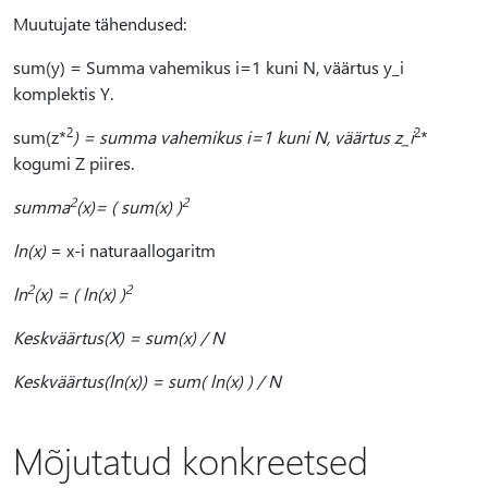
Muutujate tähendused:
sum(y) = Summa vahemikus i=1 kuni N, väärtus y_i
komplektis Y.
2
2
sum(z*
) = summa vahemikus i=1 kuni N, väärtus z_i
*
kogumi Z piires.
2
2
summa
(x)= ( sum(x) )
ln(x)
= x-i naturaallogaritm
2
2
ln
(x) = ( ln(x) )
Keskväärtus(X) = sum(x) / N
Keskväärtus(ln(x)) = sum( ln(x) ) / N
Mõjutatud konkreetsed