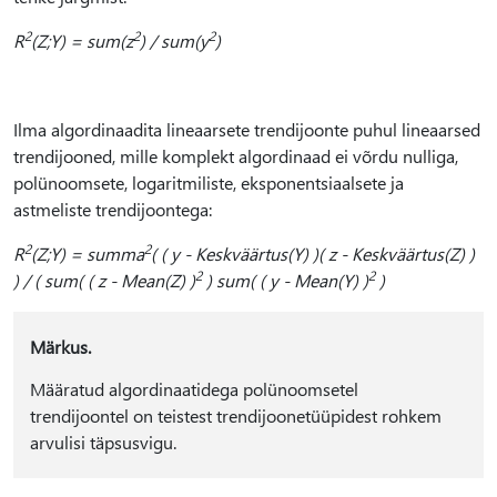
2
2
2
R
(Z;Y) = sum(z
) / sum(y
)
Ilma algordinaadita lineaarsete trendijoonte puhul lineaarsed
trendijooned, mille komplekt algordinaad ei võrdu nulliga,
polünoomsete, logaritmiliste, eksponentsiaalsete ja
astmeliste trendijoontega:
2
2
R
(Z;Y) = summa
( ( y - Keskväärtus(Y) )( z - Keskväärtus(Z) )
2
2
) / ( sum( ( z - Mean(Z) )
) sum( ( y - Mean(Y) )
)
Märkus.
Määratud algordinaatidega polünoomsetel
trendijoontel on teistest trendijoonetüüpidest rohkem
arvulisi täpsusvigu.