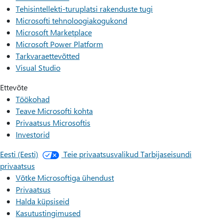
Tehisintellekti-turuplatsi rakenduste tugi
Microsofti tehnoloogiakogukond
Microsoft Marketplace
Microsoft Power Platform
Tarkvaraettevõtted
Visual Studio
Ettevõte
Töökohad
Teave Microsofti kohta
Privaatsus Microsoftis
Investorid
Eesti (Eesti)
Teie privaatsusvalikud
Tarbijaseisundi
privaatsus
Võtke Microsoftiga ühendust
Privaatsus
Halda küpsiseid
Kasutustingimused