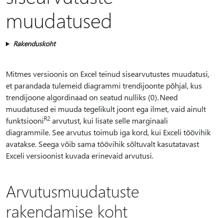
muudatused
Rakenduskoht
Mitmes versioonis on Excel teinud sisearvutustes muudatusi,
et parandada tulemeid diagrammi trendijoonte põhjal, kus
trendijoone algordinaad on seatud nulliks (0). Need
muudatused ei muuda tegelikult joont ega ilmet, vaid ainult
R2
funktsiooni
arvutust, kui lisate selle marginaali
diagrammile. See arvutus toimub iga kord, kui Exceli töövihik
avatakse. Seega võib sama töövihik sõltuvalt kasutatavast
Exceli versioonist kuvada erinevaid arvutusi.
Arvutusmuudatuste
rakendamise koht