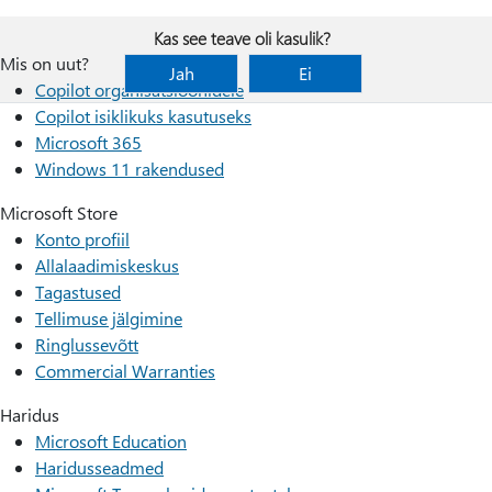
Kas see teave oli kasulik?
Mis on uut?
Jah
Ei
Copilot organisatsioonidele
Copilot isiklikuks kasutuseks
Microsoft 365
Windows 11 rakendused
Microsoft Store
Konto profiil
Allalaadimiskeskus
Tagastused
Tellimuse jälgimine
Ringlussevõtt
Commercial Warranties
Haridus
Microsoft Education
Haridusseadmed