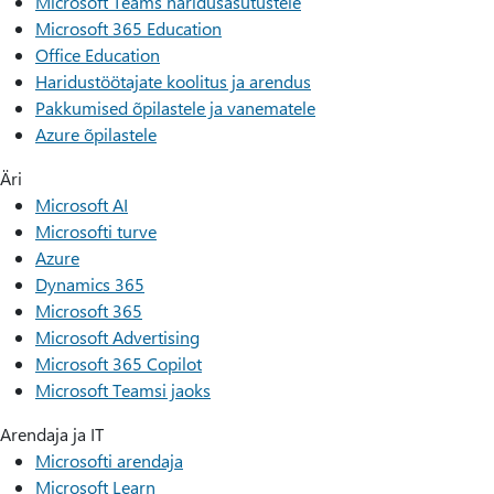
Microsoft Teams haridusasutustele
Microsoft 365 Education
Office Education
Haridustöötajate koolitus ja arendus
Pakkumised õpilastele ja vanematele
Azure õpilastele
Äri
Microsoft AI
Microsofti turve
Azure
Dynamics 365
Microsoft 365
Microsoft Advertising
Microsoft 365 Copilot
Microsoft Teamsi jaoks
Arendaja ja IT
Microsofti arendaja
Microsoft Learn