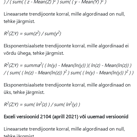
2
2
) / ( sum( ( z - Mean(Z) )
) sum( ( y - Mean(Y) )
)
Lineaarsete trendijoonte korral, mille algordinaad on null,
tehke järgmist.
2
2
2
R
(Z;Y) = sum(z
) / sum(y
)
Eksponentsiaalsete trendijoonte korral, mille algordinaad ei
võrdu ühega, tehke järgmist.
2
2
R
(Z;Y) = summa
( ( ln(y) - Mean(ln(y)) )( ln(z) - Mean(ln(z)) )
2
2
/ ( sum( ( ln(z) - Mean(ln(z)) )
) sum( ( ln(y) - Mean(ln(y)) )
) )
Eksponentsiaalsete trendijoonte korral, mille algordinaad on
üks, tehke järgmist.
2
2
2
R
(Z;Y) = sum( ln
(z) ) / sum( ln
(y) )
Exceli versioonid 2104 (aprill 2021) või uuemad versioonid
Lineaarsete trendijoonte korral, mille algordinaad on null,
tehke järgmist.