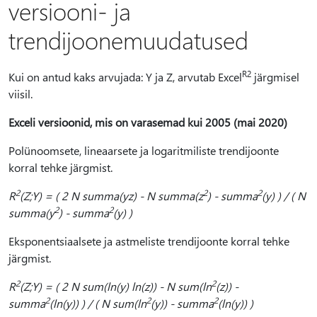
versiooni- ja
trendijoonemuudatused
R2
Kui on antud kaks arvujada: Y ja Z, arvutab Excel
järgmisel
viisil.
Exceli versioonid, mis on varasemad kui 2005 (mai 2020)
Polünoomsete, lineaarsete ja logaritmiliste trendijoonte
korral tehke järgmist.
2
2
2
R
(Z;Y) = ( 2 N summa(yz) - N summa(z
) - summa
(y) ) / ( N
2
2
summa(y
) - summa
(y) )
Eksponentsiaalsete ja astmeliste trendijoonte korral tehke
järgmist.
2
2
R
(Z;Y) = ( 2 N sum(ln(y) ln(z)) - N sum(ln
(z)) -
2
2
2
summa
(ln(y)) ) / ( N sum(ln
(y)) - summa
(ln(y)) )