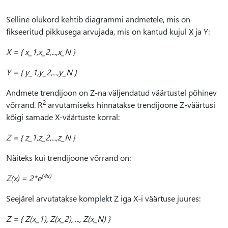
Selline olukord kehtib diagrammi andmetele, mis on
fikseeritud pikkusega arvujada, mis on kantud kujul X ja Y:
X = { x_1,x_2,...,x_N }
Y = { y_1,y_2,...,y_N }
Andmete trendijoon on Z-na väljendatud väärtustel põhinev
2
võrrand. R
arvutamiseks hinnatakse trendijoone Z-väärtusi
kõigi samade X-väärtuste korral:
Z = { z_1,z_2,...,z_N }
Näiteks kui trendijoone võrrand on:
(4x)
Z(x) = 2*e
Seejärel arvutatakse komplekt Z iga X-i väärtuse juures:
Z = { Z(x_1), Z(x_2), ..., Z(x_N) }