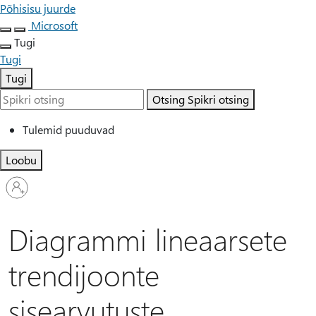
Põhisisu juurde
Microsoft
Tugi
Tugi
Tugi
Otsing
Spikri otsing
Tulemid puuduvad
Loobu
Logige
sisse
oma
kontole
Diagrammi lineaarsete
trendijoonte
sisearvutuste