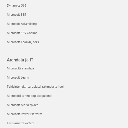
Dynamics 365
Microsoft 365
Microsoft Advertising
Microsoft 365 Copilot
Microsoft Teamsi jaoks
Arendaja ja IT
Microsofti arendaja
Microsoft Learn
Tehisintellekti-turuplatsi rakenduste tugi
Microsofti tehnoloogiakogukond
Microsoft Marketplace
Microsoft Power Platform
Tarkvaraettevõtted