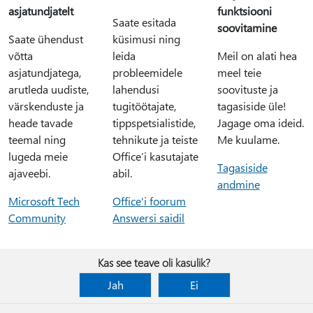
asjatundjatelt
funktsiooni
Saate esitada
soovitamine
Saate ühendust
küsimusi ning
võtta
leida
Meil on alati hea
asjatundjatega,
probleemidele
meel teie
arutleda uudiste,
lahendusi
soovituste ja
värskenduste ja
tugitöötajate,
tagasiside üle!
heade tavade
tippspetsialistide,
Jagage oma ideid.
teemal ning
tehnikute ja teiste
Me kuulame.
lugeda meie
Office’i kasutajate
Tagasiside
ajaveebi.
abil.
andmine
Microsoft Tech
Office'i foorum
Community
Answersi saidil
Kas see teave oli kasulik?
Jah
Ei