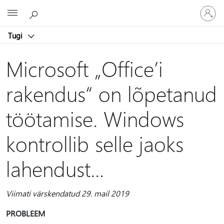
Logige
Microsoft
sisse
oma
Tugi
kontole
Microsoft „Office’i
rakendus“ on lõpetanud
töötamise. Windows
kontrollib selle jaoks
lahendust...
Viimati värskendatud 29. mail 2019
PROBLEEM