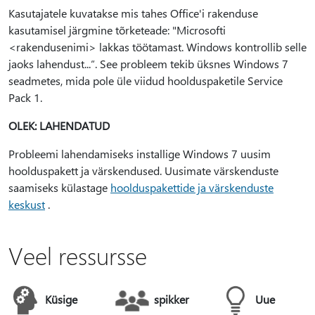
Kasutajatele kuvatakse mis tahes Office'i rakenduse
kasutamisel järgmine tõrketeade: "Microsofti
<rakendusenimi> lakkas töötamast. Windows kontrollib selle
jaoks lahendust...“. See probleem tekib üksnes Windows 7
seadmetes, mida pole üle viidud hoolduspaketile Service
Pack 1.
OLEK: LAHENDATUD
Probleemi lahendamiseks installige Windows 7 uusim
hoolduspakett ja värskendused. Uusimate värskenduste
saamiseks külastage
hoolduspakettide ja värskenduste
keskust
.
Veel ressursse
Küsige
spikker
Uue