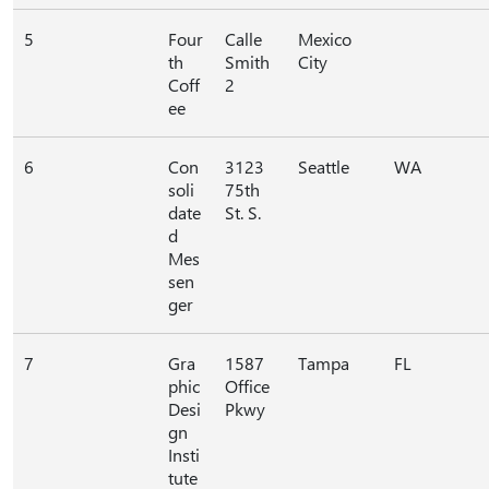
5
Four
Calle
Mexico
th
Smith
City
Coff
2
ee
6
Con
3123
Seattle
WA
soli
75th
date
St. S.
d
Mes
sen
ger
7
Gra
1587
Tampa
FL
phic
Office
Desi
Pkwy
gn
Insti
tute