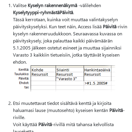
Valitse
Kyselyn rakennenäkymä
-välilehden
Kyselytyyppi-ryhmästä
Päivitä
.
Tässä kerrotaan, kuinka voit muuttaa valintakyselyn
päivityskyselyksi. Kun teet näin, Access lisää
Päivitä
-rivin
kyselyn rakenneruudukkoon. Seuraavassa kuvassa on
päivityskysely, joka palauttaa kaikki päivämäärän
5.1.2005 jälkeen ostetut esineet ja muuttaa sijainniksi
Varasto 3 kaikkiin tietueisiin, jotka täyttävät kyseisen
ehdon.
Etsi muutettavat tiedot sisältävä kenttä ja kirjoita
haluamasi lause (muutosehto) kyseisen kentän
Päivitä
-
riville.
Voit käyttää
Päivitä
-rivillä mitä tahansa kelvollista
lauseketta.