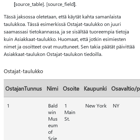
[
source_table]. [source_field
]
.
Tässä jaksossa oletetaan, että käytät kahta samanlaista
taulukkoa. Tässä esimerkissä Ostajat-taulukko on juuri
saamassasi tietokannassa, ja se sisältää tuoreempia tietoja
kuin Asiakkaat-taulukko. Huomaat, että jotkin esimiesten
nimet ja osoitteet ovat muuttuneet. Sen takia päätät päivittää
Asiakkaat-taulukon Ostajat-taulukon tiedoilla.
Ostajat-taulukko
OstajanTunnus
Nimi
Osoite
Kaupunki
Osavaltio/p
1
Bald
1
New York
NY
win
Main
Mus
St.
eum
of
Scie