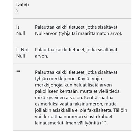
Date()
)
Is
Palauttaa kaikki tietueet, jotka sisältävät
Null
Null-arvon (tyhjä tai määrittämätön arvo).
Is Not
Palauttaa kaikki tietueet, jotka sisältävät
Null
arvon.
""
Palauttaa kaikki tietueet, jotka sisältävät
tyhjän merkkijonon. Käytä tyhjiä
merkkijonoja, kun haluat lisätä arvon
pakolliseen kenttään, mutta et vielä tiedä,
mikä kyseinen arvo on. Kenttä saattaa
esimerkiksi vaatia faksinumeron, mutta
joillakin asiakkailla ei ole faksilaitetta. Tällöin
voit kirjoittaa numeron sijasta kahdet
lainausmerkit ilman välilyöntiä (
""
).