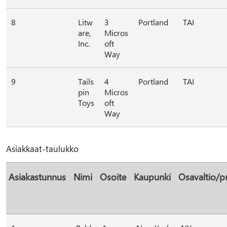
8
Litw
3
Portland
TAI
are,
Micros
Inc.
oft
Way
9
Tails
4
Portland
TAI
pin
Micros
Toys
oft
Way
Asiakkaat-taulukko
Asiakastunnus
Nimi
Osoite
Kaupunki
Osavaltio/pr