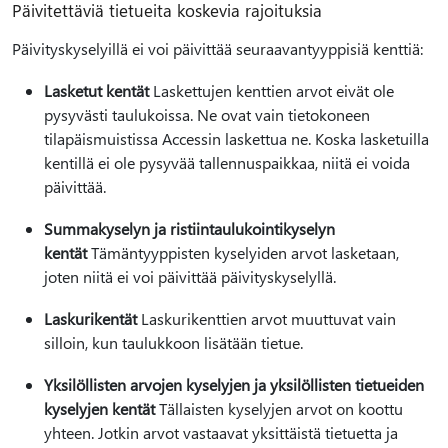
Päivitettäviä tietueita koskevia rajoituksia
Päivityskyselyillä ei voi päivittää seuraavantyyppisiä kenttiä:
Lasketut kentät
Laskettujen kenttien arvot eivät ole
pysyvästi taulukoissa. Ne ovat vain tietokoneen
tilapäismuistissa Accessin laskettua ne. Koska lasketuilla
kentillä ei ole pysyvää tallennuspaikkaa, niitä ei voida
päivittää.
Summakyselyn ja ristiintaulukointikyselyn
kentät
Tämäntyyppisten kyselyiden arvot lasketaan,
joten niitä ei voi päivittää päivityskyselyllä.
Laskurikentät
Laskurikenttien arvot muuttuvat vain
silloin, kun taulukkoon lisätään tietue.
Yksilöllisten arvojen kyselyjen ja yksilöllisten tietueiden
kyselyjen kentät
Tällaisten kyselyjen arvot on koottu
yhteen. Jotkin arvot vastaavat yksittäistä tietuetta ja