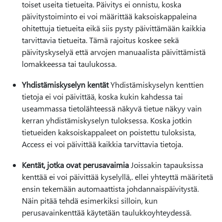
toiset useita tietueita. Päivitys ei onnistu, koska
päivitystoiminto ei voi määrittää kaksoiskappaleina
ohitettuja tietueita eikä siis pysty päivittämään kaikkia
tarvittavia tietueita. Tämä rajoitus koskee sekä
päivityskyselyä että arvojen manuaalista päivittämistä
lomakkeessa tai taulukossa.
Yhdistämiskyselyn kentät
Yhdistämiskyselyn kenttien
tietoja ei voi päivittää, koska kukin kahdessa tai
useammassa tietolähteessä näkyvä tietue näkyy vain
kerran yhdistämiskyselyn tuloksessa. Koska jotkin
tietueiden kaksoiskappaleet on poistettu tuloksista,
Access ei voi päivittää kaikkia tarvittavia tietoja.
Kentät, jotka ovat perusavaimia
Joissakin tapauksissa
kenttää ei voi päivittää kyselyllä,. ellei yhteyttä määritetä
ensin tekemään automaattista johdannaispäivitystä.
Näin pitää tehdä esimerkiksi silloin, kun
perusavainkenttää käytetään taulukkoyhteydessä.