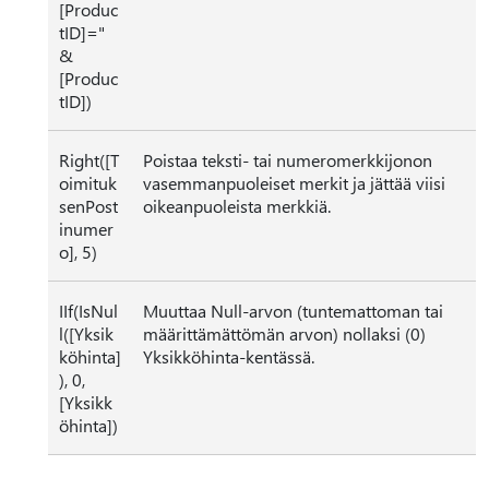
[Produc
tID]="
&
[Produc
tID])
Right([T
Poistaa teksti- tai numeromerkkijonon
oimituk
vasemmanpuoleiset merkit ja jättää viisi
senPost
oikeanpuoleista merkkiä.
inumer
o], 5)
IIf(IsNul
Muuttaa Null-arvon (tuntemattoman tai
l([Yksik
määrittämättömän arvon) nollaksi (0)
köhinta]
Yksikköhinta-kentässä.
), 0,
[Yksikk
öhinta])