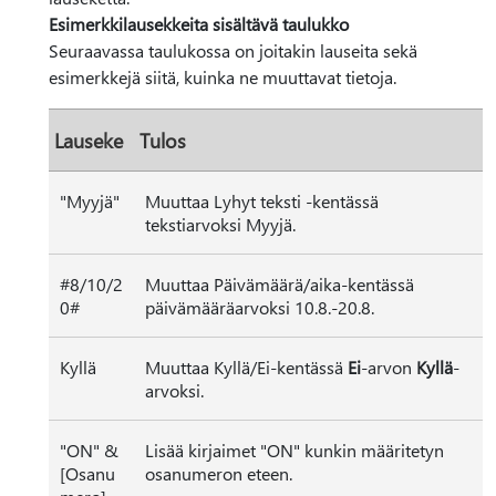
Esimerkkilausekkeita sisältävä taulukko
Seuraavassa taulukossa on joitakin lauseita sekä
esimerkkejä siitä, kuinka ne muuttavat tietoja.
Lauseke
Tulos
"Myyjä"
Muuttaa Lyhyt teksti -kentässä
tekstiarvoksi Myyjä.
#8/10/2
Muuttaa Päivämäärä/aika-kentässä
0#
päivämääräarvoksi 10.8.-20.8.
Kyllä
Muuttaa Kyllä/Ei-kentässä
Ei
-arvon
Kyllä
-
arvoksi.
"ON" &
Lisää kirjaimet "ON" kunkin määritetyn
[Osanu
osanumeron eteen.