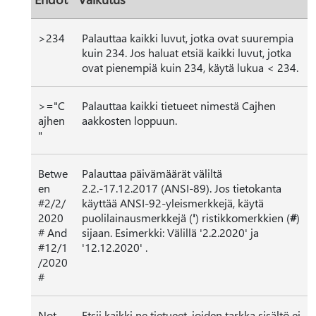
>234
Palauttaa kaikki luvut, jotka ovat suurempia
kuin 234. Jos haluat etsiä kaikki luvut, jotka
ovat pienempiä kuin 234, käytä lukua < 234.
>="C
Palauttaa kaikki tietueet nimestä Cajhen
ajhen
aakkosten loppuun.
"
Betwe
Palauttaa päivämäärät väliltä
en
2.2.-17.12.2017 (ANSI-89). Jos tietokanta
#2/2/
käyttää ANSI-92-yleismerkkejä, käytä
2020
puolilainausmerkkejä (
'
) ristikkomerkkien (
#
)
# And
sijaan. Esimerkki: Välillä '2.2.2020' ja
#12/1
'12.12.2020' .
/2020
#
Not
Etsii kaikki ne tietueet, joiden tarkka sisältö ei