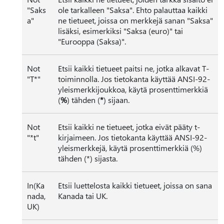
"Saks
ole tarkalleen "Saksa". Ehto palauttaa kaikki
a"
ne tietueet, joissa on merkkejä sanan "Saksa"
lisäksi, esimerkiksi "Saksa (euro)" tai
"Eurooppa (Saksa)".
Not
Etsii kaikki tietueet paitsi ne, jotka alkavat T-
"T*"
toiminnolla. Jos tietokanta käyttää ANSI-92-
yleismerkkijoukkoa, käytä prosenttimerkkiä
(
%
) tähden (
*
) sijaan.
Not
Etsii kaikki ne tietueet, jotka eivät pääty t-
"*t"
kirjaimeen. Jos tietokanta käyttää ANSI-92-
yleismerkkejä, käytä prosenttimerkkiä (%)
tähden (*) sijasta.
In(Ka
Etsii luettelosta kaikki tietueet, joissa on sana
nada,
Kanada tai UK.
UK)