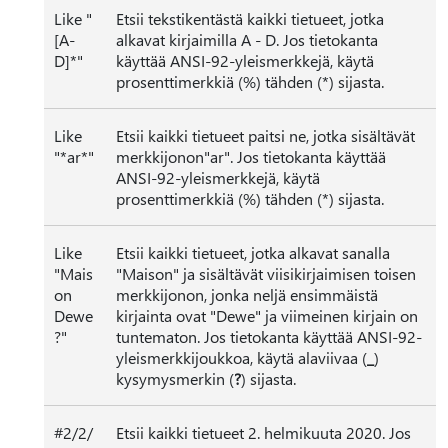
Like "
Etsii tekstikentästä kaikki tietueet, jotka
[A-
alkavat kirjaimilla A - D. Jos tietokanta
D]*"
käyttää ANSI-92-yleismerkkejä, käytä
prosenttimerkkiä (%) tähden (*) sijasta.
Like
Etsii kaikki tietueet paitsi ne, jotka sisältävät
"*ar*"
merkkijonon"ar". Jos tietokanta käyttää
ANSI-92-yleismerkkejä, käytä
prosenttimerkkiä (%) tähden (*) sijasta.
Like
Etsii kaikki tietueet, jotka alkavat sanalla
"Mais
"Maison" ja sisältävät viisikirjaimisen toisen
on
merkkijonon, jonka neljä ensimmäistä
Dewe
kirjainta ovat "Dewe" ja viimeinen kirjain on
?"
tuntematon. Jos tietokanta käyttää ANSI-92-
yleismerkkijoukkoa, käytä alaviivaa (
_
)
kysymysmerkin (
?
) sijasta.
#2/2/
Etsii kaikki tietueet 2. helmikuuta 2020. Jos