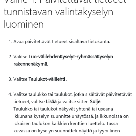
tunnistavan valintakyselyn
luominen
Avaa päivitettävät tietueet sisältävä tietokanta.
Valitse
Luo-välilehden
Kyselyt-ryhmässä
Kyselyn
rakennenäkymä
.
Valitse
Taulukot-välilehti
.
Valitse taulukko tai taulukot, jotka sisältävät päivitettävät
tietueet, valitse
Lisää
ja valitse sitten
Sulje
.
Taulukko tai taulukot näkyvät yhtenä tai useana
ikkunana kyselyn suunnittelunäytössä, ja ikkunoissa on
jokaisen taulukon kaikkien kenttien luettelo. Tässä
kuvassa on kyselyn suunnittelunäyttö ja tyypillinen