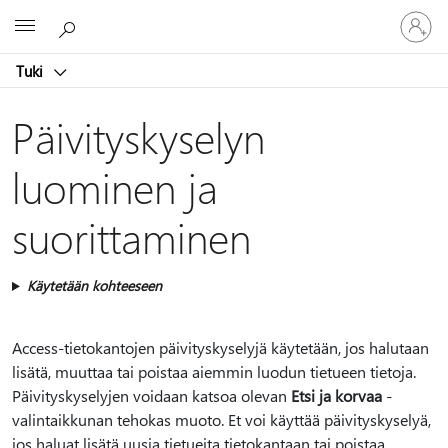
Kirjaudu
Microsoft
sisään
tilille
Tuki
Päivityskyselyn
luominen ja
suorittaminen
Käytetään kohteeseen
Access-tietokantojen päivityskyselyjä käytetään, jos halutaan
lisätä, muuttaa tai poistaa aiemmin luodun tietueen tietoja.
Päivityskyselyjen voidaan katsoa olevan
Etsi ja korvaa
-
valintaikkunan tehokas muoto. Et voi käyttää päivityskyselyä,
jos haluat lisätä uusia tietueita tietokantaan tai poistaa