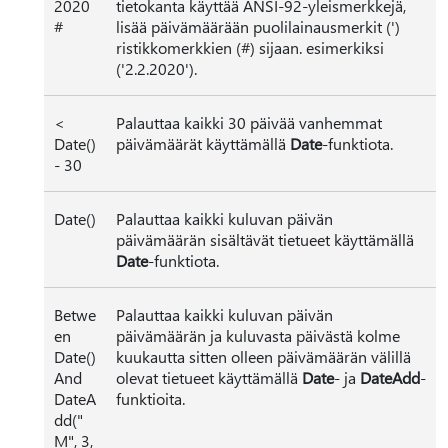
2020
tietokanta käyttää ANSI-92-yleismerkkejä,
#
lisää päivämäärään puolilainausmerkit (')
ristikkomerkkien (#) sijaan. esimerkiksi
('2.2.2020').
<
Palauttaa kaikki 30 päivää vanhemmat
Date()
päivämäärät käyttämällä
Date
-funktiota.
- 30
Date()
Palauttaa kaikki kuluvan päivän
päivämäärän sisältävät tietueet käyttämällä
Date
-funktiota.
Betwe
Palauttaa kaikki kuluvan päivän
en
päivämäärän ja kuluvasta päivästä kolme
Date()
kuukautta sitten olleen päivämäärän välillä
And
olevat tietueet käyttämällä
Date
- ja
DateAdd
-
DateA
funktioita.
dd("
M", 3,