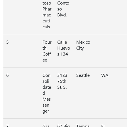
toso
Conto
Phar
so
mac
Blvd.
euti
cals
5
Four
Calle
Mexico
th
Huevo
City
Coff
s 134
ee
6
Con
3123
Seattle
WA
soli
75th
date
St. S.
d
Mes
sen
ger
7
Gra
67 Big
Tampa
FL