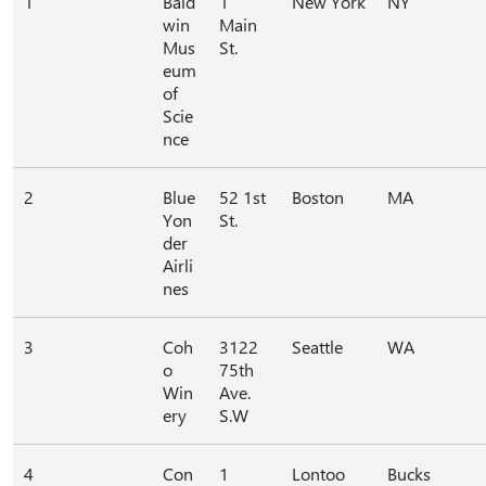
1
Bald
1
New York
NY
win
Main
Mus
St.
eum
of
Scie
nce
2
Blue
52 1st
Boston
MA
Yon
St.
der
Airli
nes
3
Coh
3122
Seattle
WA
o
75th
Win
Ave.
ery
S.W
4
Con
1
Lontoo
Bucks