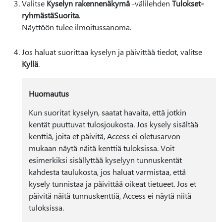
Valitse
Kyselyn rakennenäkymä
-välilehden
Tulokset-
ryhmästä
Suorita
.
Näyttöön tulee ilmoitussanoma.
Jos haluat suorittaa kyselyn ja päivittää tiedot, valitse
Kyllä
.
Huomautus
Kun suoritat kyselyn, saatat havaita, että jotkin
kentät puuttuvat tulosjoukosta. Jos kysely sisältää
kenttiä, joita et päivitä, Access ei oletusarvon
mukaan näytä näitä kenttiä tuloksissa. Voit
esimerkiksi sisällyttää kyselyyn tunnuskentät
kahdesta taulukosta, jos haluat varmistaa, että
kysely tunnistaa ja päivittää oikeat tietueet. Jos et
päivitä näitä tunnuskenttiä, Access ei näytä niitä
tuloksissa.