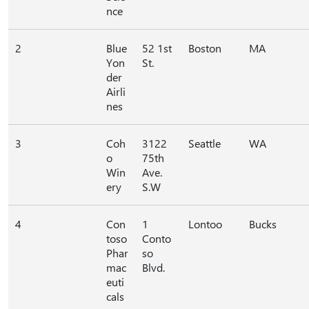
nce
2
Blue
52 1st
Boston
MA
Yon
St.
der
Airli
nes
3
Coh
3122
Seattle
WA
o
75th
Win
Ave.
ery
S.W
4
Con
1
Lontoo
Bucks
toso
Conto
Phar
so
mac
Blvd.
euti
cals