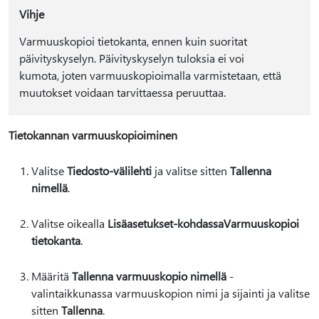
Vihje
Varmuuskopioi tietokanta, ennen kuin suoritat
päivityskyselyn. Päivityskyselyn tuloksia ei voi
kumota, joten varmuuskopioimalla varmistetaan, että
muutokset voidaan tarvittaessa peruuttaa.
Tietokannan varmuuskopioiminen
Valitse
Tiedosto-välilehti
ja valitse sitten
Tallenna
nimellä
.
Valitse oikealla
Lisäasetukset-kohdassa
Varmuuskopioi
tietokanta
.
Määritä
Tallenna varmuuskopio nimellä
-
valintaikkunassa varmuuskopion nimi ja sijainti ja valitse
sitten
Tallenna
.