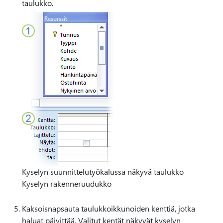
taulukko.
Kyselyn suunnittelutyökalussa näkyvä taulukko
Kyselyn rakenneruudukko
Kaksoisnapsauta taulukkoikkunoiden kenttiä, jotka
haluat päivittää. Valitut kentät näkyvät kyselyn