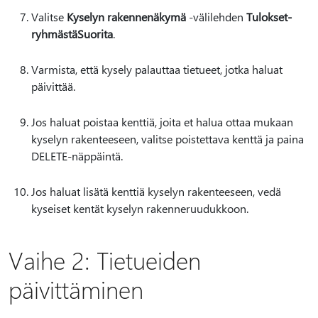
Valitse
Kyselyn rakennenäkymä
-välilehden
Tulokset-
ryhmästä
Suorita
.
Varmista, että kysely palauttaa tietueet, jotka haluat
päivittää.
Jos haluat poistaa kenttiä, joita et halua ottaa mukaan
kyselyn rakenteeseen, valitse poistettava kenttä ja paina
DELETE-näppäintä.
Jos haluat lisätä kenttiä kyselyn rakenteeseen, vedä
kyseiset kentät kyselyn rakenneruudukkoon.
Vaihe 2: Tietueiden
päivittäminen