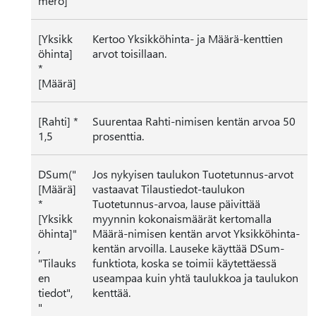
mero]
[Yksikk
Kertoo Yksikköhinta- ja Määrä-kenttien
öhinta]
arvot toisillaan.
*
[Määrä]
[Rahti] *
Suurentaa Rahti-nimisen kentän arvoa 50
1,5
prosenttia.
DSum("
Jos nykyisen taulukon Tuotetunnus-arvot
[Määrä]
vastaavat Tilaustiedot-taulukon
*
Tuotetunnus-arvoa, lause päivittää
[Yksikk
myynnin kokonaismäärät kertomalla
öhinta]"
Määrä-nimisen kentän arvot Yksikköhinta-
,
kentän arvoilla. Lauseke käyttää DSum-
"Tilauks
funktiota, koska se toimii käytettäessä
en
useampaa kuin yhtä taulukkoa ja taulukon
tiedot",
kenttää.
"