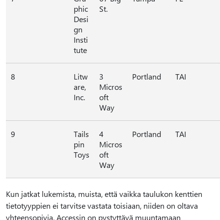
phic
St.
Desi
gn
Insti
tute
8
Litw
3
Portland
TAI
are,
Micros
Inc.
oft
Way
9
Tails
4
Portland
TAI
pin
Micros
Toys
oft
Way
Kun jatkat lukemista, muista, että vaikka taulukon kenttien
tietotyyppien ei tarvitse vastata toisiaan, niiden on oltava
yhteensopivia. Accessin on pystyttävä muuntamaan