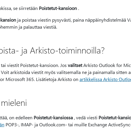
kissa, se siirretään
Poistetut-kansioon
.
-kansion
ja poistaa viestin pysyvästi, paina näppäinyhdistelmää V
hemmin ja palauttaa viestiä.
ista- ja Arkisto-toiminnoilla?
n tai viestit Poistetut-kansioon. Jos
valitset
Arkisto Outlook for Micr
 Voit arkistoida viestit myös valitsemalla ne ja painamalla sitten a
or Microsoft 365. Lisätietoja Arkisto on
artikkelissa Arkisto Outlo
mieleni
yttää, on edelleen
Poistetut-kansiossa
, vedä viesti
Poistetut-kansio
ään
POP3-, IMAP- ja Outlook.com- tai muille Exchange ActiveSync-til