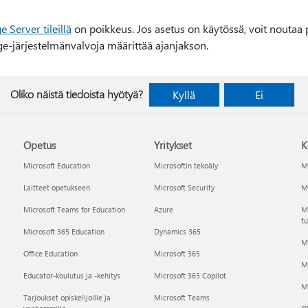
 Server tileillä
on poikkeus. Jos asetus on käytössä, voit noutaa po
ge-järjestelmänvalvoja määrittää ajanjakson.
Oliko näistä tiedoista hyötyä?
Kyllä
Ei
Opetus
Yritykset
K
Microsoft Education
Microsoftin tekoäly
Mi
Laitteet opetukseen
Microsoft Security
Mi
Microsoft Teams for Education
Azure
Ma
tu
Microsoft 365 Education
Dynamics 365
M
Office Education
Microsoft 365
M
Educator-koulutus ja -kehitys
Microsoft 365 Copilot
Mi
Tarjoukset opiskelijoille ja
Microsoft Teams