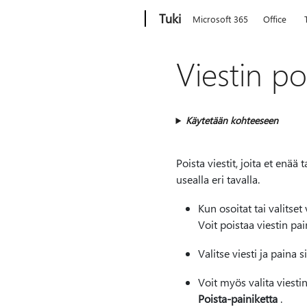
Microsoft
Tuki
Microsoft 365
Office
Viestin p
Käytetään kohteeseen
Poista viestit, joita et enää
usealla eri tavalla.
Kun osoitat tai valitset
Voit poistaa viestin p
Valitse viesti ja paina
Voit myös valita viesti
Poista-painiketta
.