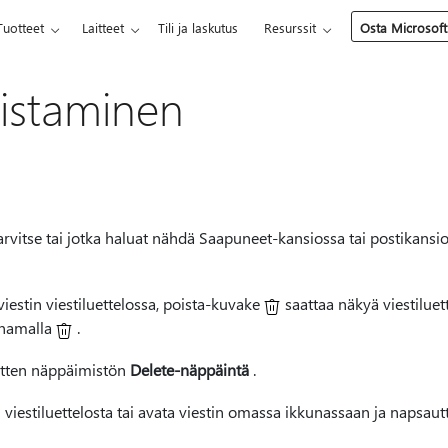
Tuotteet
Laitteet
Tili ja laskutus
Resurssit
Osta Microsoft
oistaminen
 tarvitse tai jotka haluat nähdä Saapuneet-kansiossa tai postikansio
 viestin viestiluettelossa, poista-kuvake
saattaa näkyä viestiluet
ainamalla
.
 sitten näppäimistön
Delete-näppäintä
.
n viestiluettelosta tai avata viestin omassa ikkunassaan ja napsaut