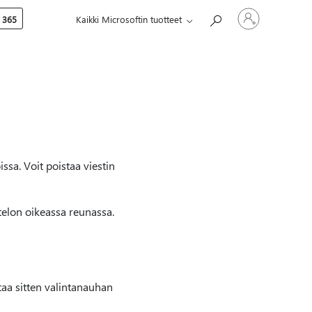
Kirjaudu
 365
Kaikki Microsoftin tuotteet
sisään
tilille
issa. Voit poistaa viestin
telon oikeassa reunassa.
taa sitten valintanauhan