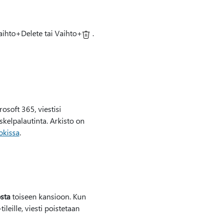
aihto+Delete tai Vaihto+
.
osoft 365, viestisi
skelpalautinta. Arkisto on
okissa
.
sta
toiseen kansioon. Kun
eille, viesti poistetaan