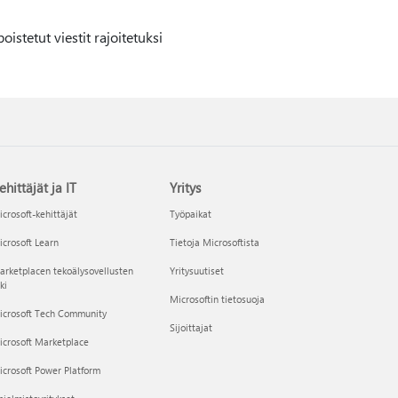
istetut viestit rajoitetuksi
ehittäjät ja IT
Yritys
crosoft-kehittäjät
Työpaikat
crosoft Learn
Tietoja Microsoftista
rketplacen tekoälysovellusten
Yritysuutiset
ki
Microsoftin tietosuoja
icrosoft Tech Community
Sijoittajat
icrosoft Marketplace
crosoft Power Platform