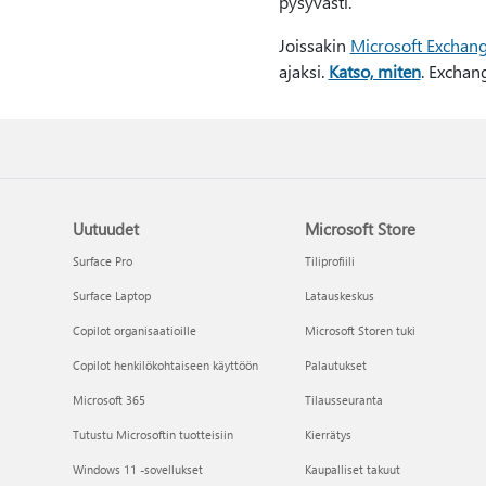
pysyvästi.
Joissakin
Microsoft Exchange
ajaksi.
Katso, miten
. Exchan
Uutuudet
Microsoft Store
Surface Pro
Tiliprofiili
Surface Laptop
Latauskeskus
Copilot organisaatioille
Microsoft Storen tuki
Copilot henkilökohtaiseen käyttöön
Palautukset
Microsoft 365
Tilausseuranta
Tutustu Microsoftin tuotteisiin
Kierrätys
Windows 11 -sovellukset
Kaupalliset takuut