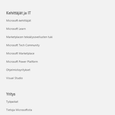
Kehittäjät ja IT
Microsoft-kehittäjät
Microsoft Learn
Marketplacen tekoälysovellusten tuki
Microsoft Tech Community
Microsoft Marketplace
Microsoft Power Platform
Ohjelmistoyritykset
Visual Studio
Yritys
Työpaikat
Tietoja Microsoftista