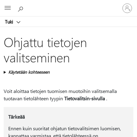
Kirjaudu
Microsoft
sisään
tilille
Tuki
Ohjattu tietojen
valitseminen
Käytetään kohteeseen
Voit aloittaa tietojen tuomisen muotoihin valitsemalla
tuotavan tietolähteen tyypin
Tietovalitsin-sivulla
.
Tärkeää
Ennen kuin suoritat ohjatun tietovalitsimen luomisen,
kannattaa varmistaa, että tietolähteessä on