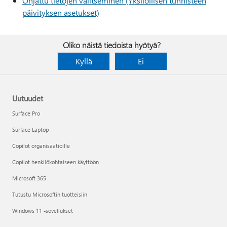
Ohjattu tietojen valitseminen (Yksilöllisen tunnisteen
päivityksen asetukset)
Oliko näistä tiedoista hyötyä?
Kyllä
Ei
Uutuudet
Surface Pro
Surface Laptop
Copilot organisaatioille
Copilot henkilökohtaiseen käyttöön
Microsoft 365
Tutustu Microsoftin tuotteisiin
Windows 11 -sovellukset