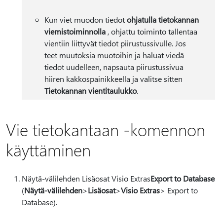
Kun viet muodon tiedot
ohjatulla tietokannan
viemistoiminnolla
, ohjattu toiminto tallentaa
vientiin liittyvät tiedot piirustussivulle. Jos
teet muutoksia muotoihin ja haluat viedä
tiedot uudelleen, napsauta piirustussivua
hiiren kakkospainikkeella ja valitse sitten
Tietokannan vientitaulukko
.
Vie tietokantaan -komennon
käyttäminen
Näytä-välilehden Lisäosat Visio Extras
Export to Database
(
Näytä-välilehden
>
Lisäosat
>
Visio Extras
> Export to
Database).