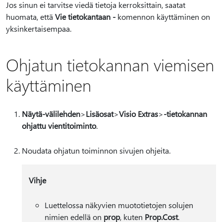
Jos sinun ei tarvitse viedä tietoja kerroksittain, saatat
huomata, että
Vie tietokantaan -
komennon käyttäminen on
yksinkertaisempaa.
Ohjatun tietokannan viemisen
käyttäminen
Näytä-välilehden
>
Lisäosat
>
Visio Extras
>
-tietokannan
ohjattu vientitoiminto
.
Noudata ohjatun toiminnon sivujen ohjeita.
Vihje
Luettelossa näkyvien muototietojen solujen
nimien edellä on
prop
, kuten
Prop.Cost
.