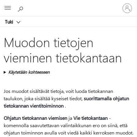
Kirjaudu
Microsoft
sisään
tilille
Tuki
Muodon tietojen
vieminen tietokantaan
Käytetään kohteeseen
Jos muodot sisältävät tietoja, voit luoda tietokannan
taulukon, joka sisältää kyseiset tiedot,
suorittamalla ohjatun
tietokannan vientitoiminnon
.
Ohjatun tietokannan viemisen
ja
Vie tietokantaan
-
komennolla saavutettavan valintaikkunan ero on siinä, että
ohjatun toiminnon avulla voit viedä kaikki kerroksen muodot.