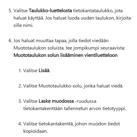
Valitse
Taulukko-luettelosta
tietokantataulukko, jota
haluat käyttää. Jos haluat luoda uuden taulukon, kirjoita
sille nimi.
Jos haluat muuttaa tapaa, jolla tiedot viedään
Muototaulukon soluista, tee jompikumpi seuraavista:
Muototaulukon solun lisääminen vientiluetteloon
Valitse
Lisää
.
Valitse Muototaulukko-solu, jonka haluat viedä.
Valitse
Laske muodossa
-ruudussa
tietokantakenttään tallennetun arvon tietotyyppi.
Valitse tietokantakenttä, johon muodon tiedot
kopioidaan.