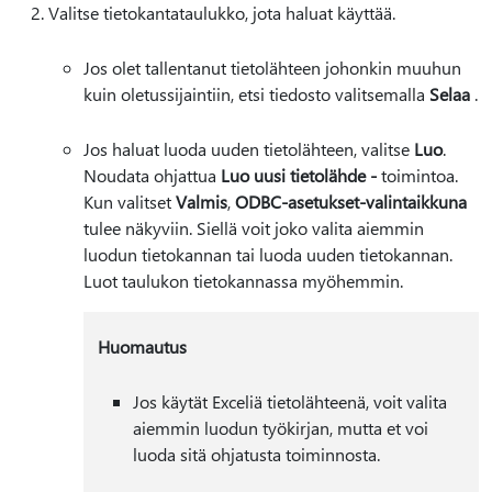
Valitse tietokantataulukko, jota haluat käyttää.
Jos olet tallentanut tietolähteen johonkin muuhun
kuin oletussijaintiin, etsi tiedosto valitsemalla
Selaa
.
Jos haluat luoda uuden tietolähteen, valitse
Luo
.
Noudata ohjattua
Luo uusi tietolähde -
toimintoa.
Kun valitset
Valmis
,
ODBC-asetukset-valintaikkuna
tulee näkyviin. Siellä voit joko valita aiemmin
luodun tietokannan tai luoda uuden tietokannan.
Luot taulukon tietokannassa myöhemmin.
Huomautus
Jos käytät Exceliä tietolähteenä, voit valita
aiemmin luodun työkirjan, mutta et voi
luoda sitä ohjatusta toiminnosta.