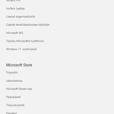
Surface Pro
Surface Laptop
Copilot organisaatioille
Copilot henkilökohtaiseen käyttöön
Microsoft 365
Tutustu Microsoftin tuotteisiin
Windows 11 -sovellukset
Microsoft Store
Tiliprofiili
Latauskeskus
Microsoft Storen tuki
Palautukset
Tilausseuranta
Kierrätys