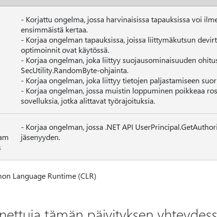
- Korjattu ongelma, jossa harvinaisissa tapauksissa voi ilm
ensimmäistä kertaa.
- Korjaa ongelman tapauksissa, joissa liittymäkutsun devirtua
optimoinnit ovat käytössä.
- Korjaa ongelman, joka liittyy suojausominaisuuden ohit
SecUtility.RandomByte-ohjainta.
- Korjaa ongelman, joka liittyy tietojen paljastamiseen suo
- Korjaa ongelman, jossa muistin loppuminen poikkeaa ros
sovelluksia, jotka alittavat työrajoituksia.
- Korjaa ongelman, jossa .NET API UserPrincipal.GetAuthor
am
jäsenyyden.
s
n Language Runtime (CLR)
nettuja tämän päivityksen yhteydes