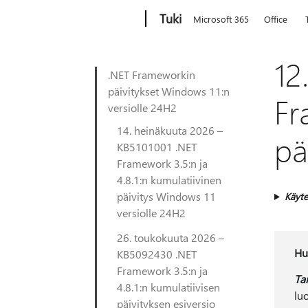
Microsoft
Tuki
Microsoft 365
Office
12
.NET Frameworkin
päivitykset Windows 11:n
Fr
versiolle 24H2
14. heinäkuuta 2026 –
pä
KB5101001 .NET
Framework 3.5:n ja
4.8.1:n kumulatiivinen
päivitys Windows 11
Käyte
versiolle 24H2
26. toukokuuta 2026 –
Hu
KB5092430 .NET
Framework 3.5:n ja
Ta
4.8.1:n kumulatiivisen
lu
päivityksen esiversio