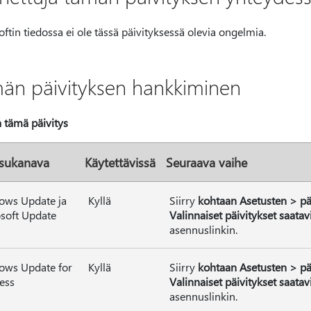
ftin tiedossa ei ole tässä päivityksessä olevia ongelmia.
än päivityksen hankkiminen
 tämä päivitys
isukanava
Käytettävissä
Seuraava vaihe
ows Update ja
Kyllä
Siirry
kohtaan Asetusten > p
soft Update
Valinnaiset päivitykset saatavi
asennuslinkin.
ows Update for
Kyllä
Siirry
kohtaan Asetusten > p
ess
Valinnaiset päivitykset saatavi
asennuslinkin.