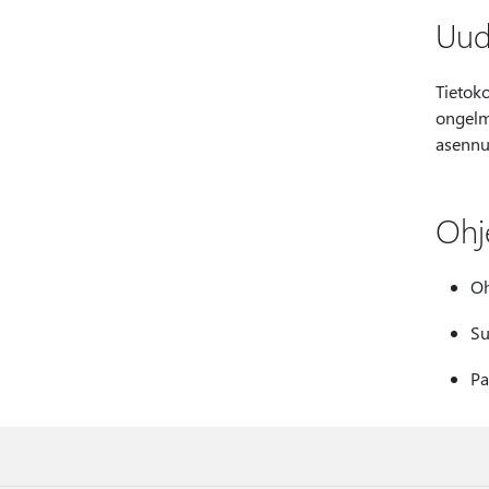
Uud
Tietoko
ongelm
asennu
Ohje
Oh
Su
Pa