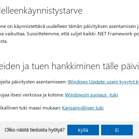
elleenkäynnistystarve
ne on käynnistettävä uudelleen tämän päivityksen asentamisen jäl
a vaikuttaa. Suosittelemme, että suljet kaikki .NET Framework-po
sta.
iden ja tuen hankkiminen tälle päivi
jeita päivitysten asentamiseen:
Windows Update: usein kysytyt 
ojaa itsesi verkossa ja kotona:
Windowsin suojaus -tuki
ikallinen tuki maasi mukaan:
Kansainvälinen tuki
Oliko näistä tiedoista hyötyä?
Kyllä
Ei