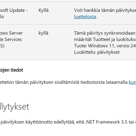
soft Update -
Kyllä
Voit hankkia tämän päivitykse
lo
luettelosta
.
ows Server
kyllä
Tämä päivitys synkronoidaan 
e Services
määrität Tuotteet ja luokituks
S)
Tuote: Windows 11, versio 2
Luokittelu: päivitykset
ojen tiedot
ettelon tämän päivityksen sisältämistä tiedostoista lataamalla
kum
lytykset
äivityksen käyttöönotto edellyttää, että .NET Framework 3.5 tai 