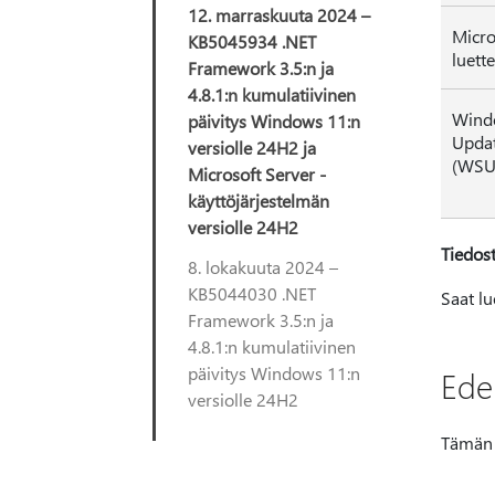
12. marraskuuta 2024 –
Micro
KB5045934 .NET
luette
Framework 3.5:n ja
4.8.1:n kumulatiivinen
Wind
päivitys Windows 11:n
Updat
versiolle 24H2 ja
(WSU
Microsoft Server -
käyttöjärjestelmän
versiolle 24H2
Tiedost
8. lokakuuta 2024 –
KB5044030 .NET
Saat lu
Framework 3.5:n ja
4.8.1:n kumulatiivinen
päivitys Windows 11:n
Edel
versiolle 24H2
Tämän p