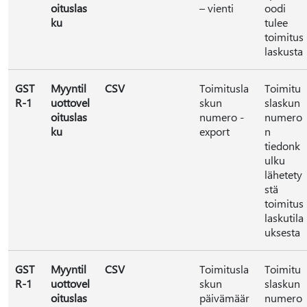
oituslas
– vienti
oodi
ku
tulee
toimitus
laskusta
GST
Myyntil
CSV
Toimitusla
Toimitu
R-1
uottovel
skun
slaskun
oituslas
numero -
numero
ku
export
n
tiedonk
ulku
lähetety
stä
toimitus
laskutila
uksesta
GST
Myyntil
CSV
Toimitusla
Toimitu
R-1
uottovel
skun
slaskun
oituslas
päivämäär
numero