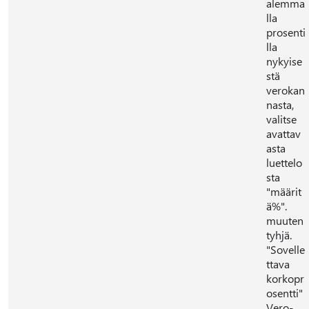
alemma
lla
prosenti
lla
nykyise
stä
verokan
nasta,
valitse
avattav
asta
luettelo
sta
"määrit
ä%".
muuten
tyhjä.
"Sovelle
ttava
korkopr
osentti"
Vero-