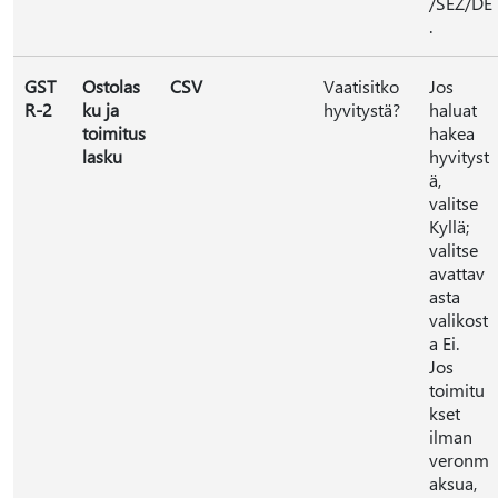
/SEZ/DE
.
GST
Ostolas
CSV
Vaatisitko
Jos
R-2
ku ja
hyvitystä?
haluat
toimitus
hakea
lasku
hyvityst
ä,
valitse
Kyllä;
valitse
avattav
asta
valikost
a Ei.
Jos
toimitu
kset
ilman
veronm
aksua,