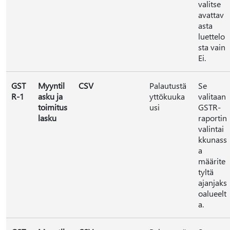
valitse
avattav
asta
luettelo
sta vain
Ei.
GST
Myyntil
CSV
Palautustä
Se
R-1
asku ja
yttökuuka
valitaan
toimitus
usi
GSTR-
lasku
raportin
valintai
kkunass
a
määrite
tyltä
ajanjaks
oalueelt
a.