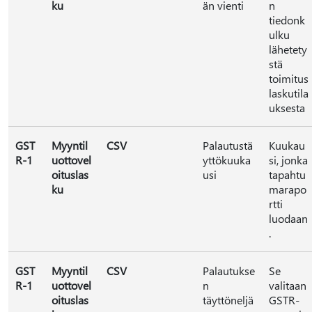
ku
än vienti
n
tiedonk
ulku
lähetety
stä
toimitus
laskutila
uksesta
GST
Myyntil
CSV
Palautustä
Kuukau
R-1
uottovel
yttökuuka
si, jonka
oituslas
usi
tapahtu
ku
marapo
rtti
luodaan
.
GST
Myyntil
CSV
Palautukse
Se
R-1
uottovel
n
valitaan
oituslas
täyttöneljä
GSTR-