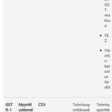
GS
T-
ma
ksu
a
SE
Z
Vie
ntii
n
kat
sot
ut
tie
dot
GST
Myyntil
CSV
Toimitusp
Toimitu
R-1
uottovel
orttikoodi
sporttik