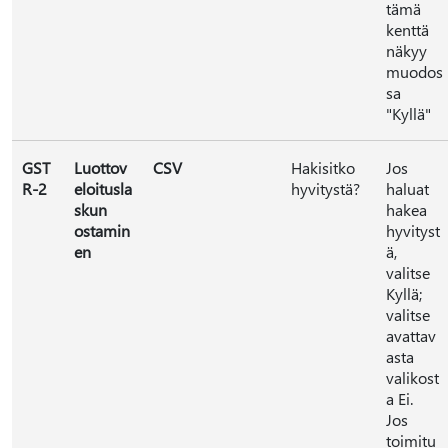
tämä
kenttä
näkyy
muodos
sa
"Kyllä"
GST
Luottov
CSV
Hakisitko
Jos
R-2
eloitusla
hyvitystä?
haluat
skun
hakea
ostamin
hyvityst
en
ä,
valitse
Kyllä;
valitse
avattav
asta
valikost
a Ei.
Jos
toimitu