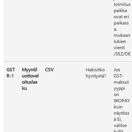
toimitus
paikka
ovat eri
paikass
a,
mukaan
lukien
vienti
/SEZ/DE
GST
Myyntil
CSV
Hakisitko
Jos
R-1
uottovel
hyvitystä?
GST-
oituslas
maksut
ku
yyppi
on
WOPAY
kuin
näytöss
ä Ei,
valitse
kyllä.