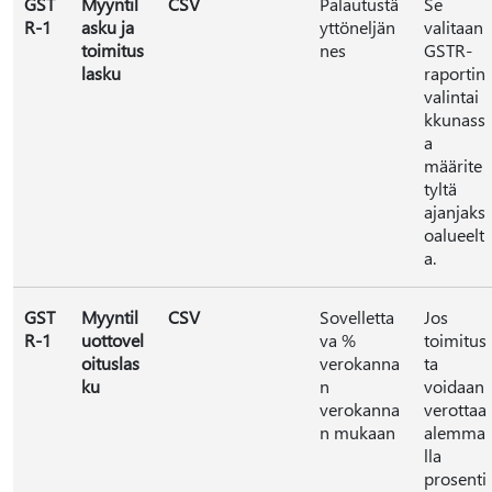
GST
Myyntil
CSV
Palautustä
Se
R-1
asku ja
yttöneljän
valitaan
toimitus
nes
GSTR-
lasku
raportin
valintai
kkunass
a
määrite
tyltä
ajanjaks
oalueelt
a.
GST
Myyntil
CSV
Sovelletta
Jos
R-1
uottovel
va %
toimitus
oituslas
verokanna
ta
ku
n
voidaan
verokanna
verottaa
n mukaan
alemma
lla
prosenti