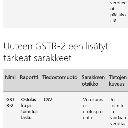
verotied
ot
päällikö
iltä
Uuteen GSTR-2:een lisätyt
tärkeät sarakkeet
Nimi
Raportti
Tiedostomuoto
Sarakkeen
Tietojen
otsikko
kuvaus
GST
Ostolas
CSV
Verokanna
Jos
R-2
ku ja
n
toimitus
toimitus
erotuspros
ta
lasku
entti
voidaan
verottaa