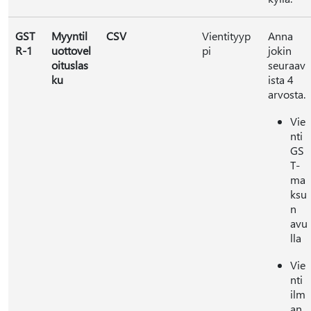
GST
Myyntil
CSV
Vientityyp
Anna
R-1
uottovel
pi
jokin
oituslas
seuraav
ku
ista 4
arvosta.
Vie
nti
GS
T-
ma
ksu
n
avu
lla
Vie
nti
ilm
an