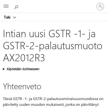
Kirjaudu
Microsoft
sisään
tilille
Tuki
Intian uusi GSTR -1- ja
GSTR-2-palautusmuoto
AX2012R3
Käytetään kohteeseen
Yhteenveto
Tässä GSTR -1- ja GSTR-2-palautusominaisuusmuodossa on
päivitetty uuden muodon mukaisesti, jonka on päivittänyt