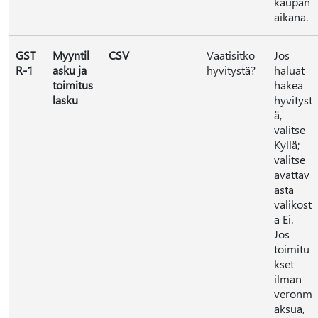
kaupan
aikana.
GST
Myyntil
CSV
Vaatisitko
Jos
R-1
asku ja
hyvitystä?
haluat
toimitus
hakea
lasku
hyvityst
ä,
valitse
Kyllä;
valitse
avattav
asta
valikost
a Ei.
Jos
toimitu
kset
ilman
veronm
aksua,