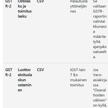
GST
Ostolas
CSV
Palautustä
Se
R-2
ku ja
yttöneljän
valitaan
toimitus
nes
GSTR-
lasku
raportin
valintai
kkunass
a
määrite
tyltä
ajanjaks
oalueelt
a.
GST
Luottov
CSV
IGST-lain
Jos
R-2
eloitusla
7 §:n
Vero-
skun
mukainen
asiakirja
ostamin
toimitus
ssa
en
"Osaval
tioiden
välinen"
on kyllä,