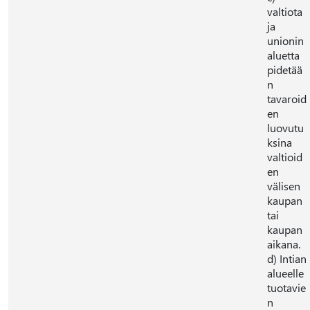
valtiota
ja
unionin
aluetta
pidetää
n
tavaroid
en
luovutu
ksina
valtioid
en
välisen
kaupan
tai
kaupan
aikana.
d) Intian
alueelle
tuotavie
n