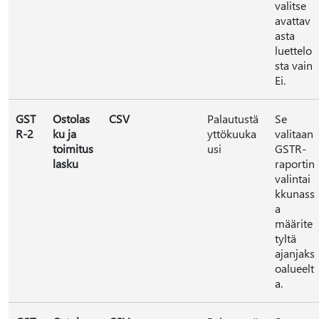
valitse
avattav
asta
luettelo
sta vain
Ei.
GST
Ostolas
CSV
Palautustä
Se
R-2
ku ja
yttökuuka
valitaan
toimitus
usi
GSTR-
lasku
raportin
valintai
kkunass
a
määrite
tyltä
ajanjaks
oalueelt
a.