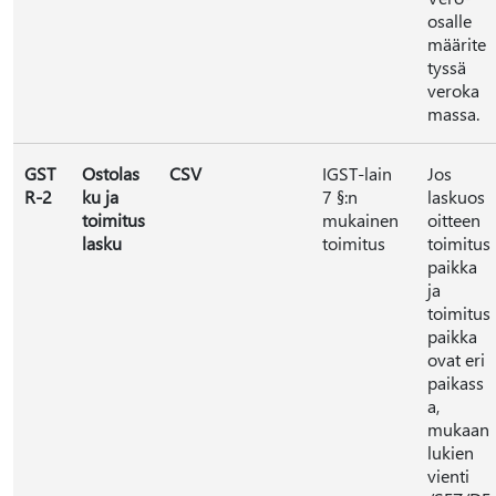
osalle
määrite
tyssä
veroka
massa.
GST
Ostolas
CSV
IGST-lain
Jos
R-2
ku ja
7 §:n
laskuos
toimitus
mukainen
oitteen
lasku
toimitus
toimitus
paikka
ja
toimitus
paikka
ovat eri
paikass
a,
mukaan
lukien
vienti