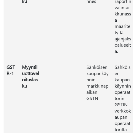
ku
nnes
raportin
valintai
kkunass
a
määrite
tyltä
ajanjaks
oalueelt
a.
GST
Myyntil
Sähköisen
Sähköis
R-1
uottovel
kaupankäy
en
oituslas
nnin
kaupan
ku
markkinap
käynnin
aikan
operaat
GSTN
torin
GSTIN
verkkok
aupan
operaat
torilta