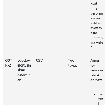
kset
ilman
veronm
aksua,
valitse
avattav
asta
luettelo
sta vain
Ei.
GST
Luottov
CSV
Tuonnin
Anna
R-2
eloitusla
tyyppi
jokin
skun
seuraav
ostamin
ista 4
en
arvosta.
Tu
ont
i