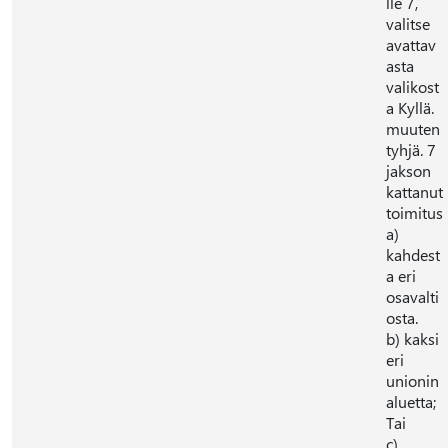
lle 7,
valitse
avattav
asta
valikost
a Kyllä.
muuten
tyhjä. 7
jakson
kattanut
toimitus
a)
kahdest
a eri
osavalti
osta.
b) kaksi
eri
unionin
aluetta;
Tai
c)