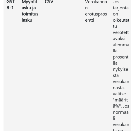
GST
Myyntil
CSV
Verokanna
Jos
R-1
asku ja
n
tarjonta
toimitus
erotuspros
on
lasku
entti
oikeutet
tu
verotett
avaksi
alemma
lla
prosenti
lla
nykyise
stä
verokan
nasta,
valitse
"määrit
ä%". Jos
normaa
li
verokan
ta on