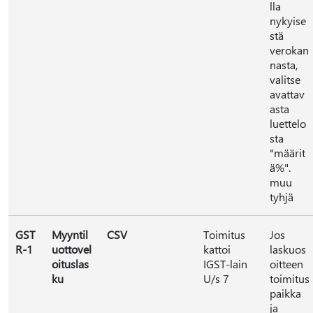
lla
nykyise
stä
verokan
nasta,
valitse
avattav
asta
luettelo
sta
"määrit
ä%".
muu
tyhjä
GST
Myyntil
CSV
Toimitus
Jos
R-1
uottovel
kattoi
laskuos
oituslas
IGST-lain
oitteen
ku
U/s 7
toimitus
paikka
ja