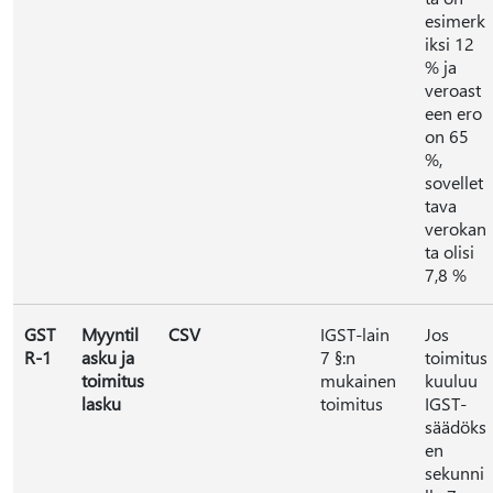
esimerk
iksi 12
% ja
veroast
een ero
on 65
%,
sovellet
tava
verokan
ta olisi
7,8 %
GST
Myyntil
CSV
IGST-lain
Jos
R-1
asku ja
7 §:n
toimitus
toimitus
mukainen
kuuluu
lasku
toimitus
IGST-
säädöks
en
sekunni