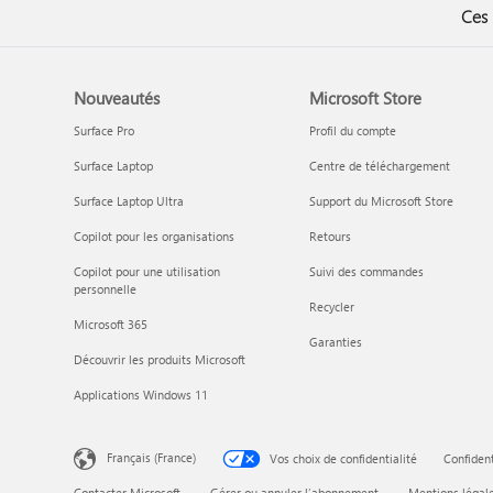
Ces 
Nouveautés
Microsoft Store
Surface Pro
Profil du compte
Surface Laptop
Centre de téléchargement
Surface Laptop Ultra
Support du Microsoft Store
Copilot pour les organisations
Retours
Copilot pour une utilisation
Suivi des commandes
personnelle
Recycler
Microsoft 365
Garanties
Découvrir les produits Microsoft
Applications Windows 11
Français (France)
Vos choix de confidentialité
Confident
Contacter Microsoft
Gérer ou annuler l’abonnement
Mentions légal