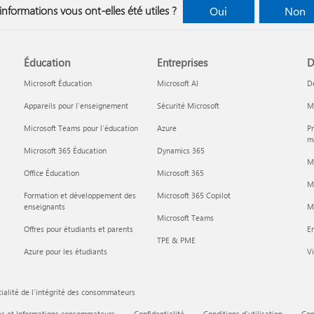
informations vous ont-elles été utiles ?
Oui
Non
Éducation
Entreprises
D
Microsoft Éducation
Microsoft AI
D
Appareils pour l’enseignement
Sécurité Microsoft
Mi
Microsoft Teams pour l’éducation
Azure
Pr
ma
Microsoft 365 Éducation
Dynamics 365
M
Office Éducation
Microsoft 365
M
Formation et développement des
Microsoft 365 Copilot
enseignants
Mi
Microsoft Teams
Offres pour étudiants et parents
En
TPE & PME
Azure pour les étudiants
Vi
ialité de l’intégrité des consommateurs
es et Informations consommateurs
Confidentialité
Conditions d'utilisation
Con