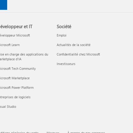
éveloppeur et IT
Société
éveloppeur Microsoft
Emploi
crosoft Learn
Actualités de la société
ise en charge des applications du
Confidentialité chez Microsoft
rketplace d’IA
Investisseurs
icrosoft Tech Community
icrosoft Marketplace
crosoft Power Platform
treprises de logiciels
sual Studio
ditions générales de vente
Marques
À propos de nos annonces