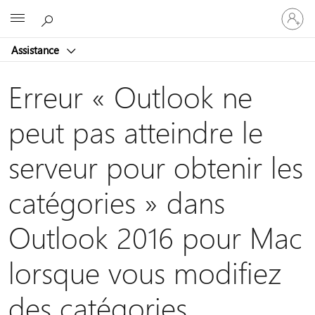
Connect
Microsoft
vous
à
Assistance
votre
compte
Erreur « Outlook ne
peut pas atteindre le
serveur pour obtenir les
catégories » dans
Outlook 2016 pour Mac
lorsque vous modifiez
des catégories