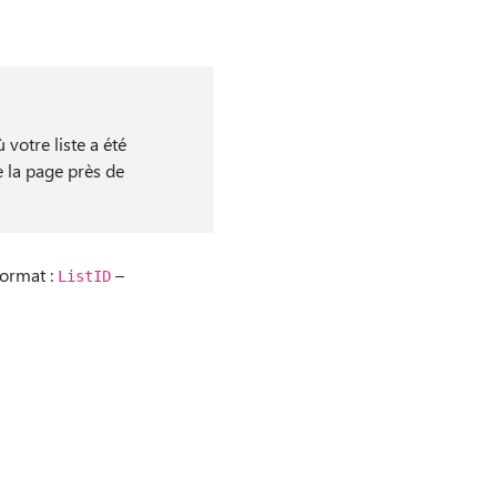
votre liste a été
 la page près de
format :
–
ListID