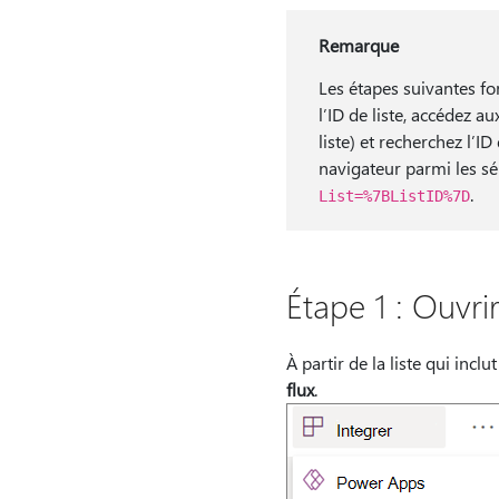
Remarque
Les étapes suivantes fon
l’ID de liste, accédez a
liste) et recherchez l’ID
navigateur parmi les sér
.
List=%7BListID%7D
Étape 1 : Ouvri
À partir de la liste qui incl
flux
.