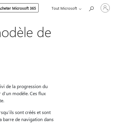
Connectez-
cheter Microsoft 365
Tout Microsoft
vous
à
votre
compte
modèle de
uivi de la progression du
r d’un modèle. Ces flux
e.
squ’ils sont créés et sont
 la barre de navigation dans