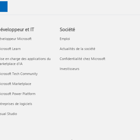
éveloppeur et IT
Société
éveloppeur Microsoft
Emploi
crosoft Learn
Actualités de la société
ise en charge des applications du
Confidentialité chez Microsoft
rketplace d’IA
Investisseurs
icrosoft Tech Community
icrosoft Marketplace
crosoft Power Platform
treprises de logiciels
sual Studio