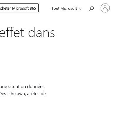
Connectez-
cheter Microsoft 365
Tout Microsoft
vous
à
votre
compte
effet dans
une situation donnée :
ées Ishikawa, arêtes de