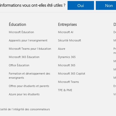
informations vous ont-elles été utiles ?
Oui
Non
Éducation
Entreprises
D
Microsoft Éducation
Microsoft AI
D
Appareils pour l’enseignement
Sécurité Microsoft
Mi
Microsoft Teams pour l’éducation
Azure
Pr
ma
Microsoft 365 Éducation
Dynamics 365
M
Office Éducation
Microsoft 365
M
Formation et développement des
Microsoft 365 Copilot
enseignants
Mi
Microsoft Teams
Offres pour étudiants et parents
En
TPE & PME
Azure pour les étudiants
Vi
ialité de l’intégrité des consommateurs