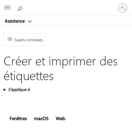
Connect
Microsoft
vous
à
Assistance
votre
compte
Sujets connexes
Créer et imprimer des
étiquettes
S’applique à
Fenêtres
macOS
Web