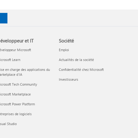
éveloppeur et IT
Société
éveloppeur Microsoft
Emploi
crosoft Learn
Actualités de la société
ise en charge des applications du
Confidentialité chez Microsoft
rketplace d’IA
Investisseurs
icrosoft Tech Community
icrosoft Marketplace
crosoft Power Platform
treprises de logiciels
sual Studio