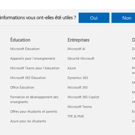
informations vous ont-elles été utiles ?
Oui
Non
Éducation
Entreprises
D
Microsoft Éducation
Microsoft AI
D
Appareils pour l’enseignement
Sécurité Microsoft
Mi
Microsoft Teams pour l’éducation
Azure
Pr
ma
Microsoft 365 Éducation
Dynamics 365
M
Office Éducation
Microsoft 365
M
Formation et développement des
Microsoft 365 Copilot
enseignants
Mi
Microsoft Teams
Offres pour étudiants et parents
En
TPE & PME
Azure pour les étudiants
Vi