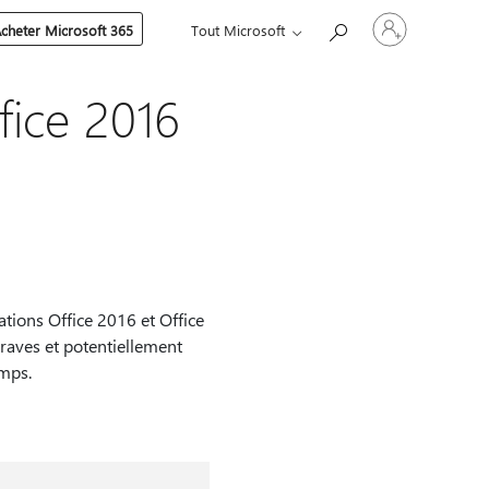
Connectez-
cheter Microsoft 365
Tout Microsoft
vous
à
votre
compte
fice 2016
ations Office 2016 et Office
raves et potentiellement
emps.