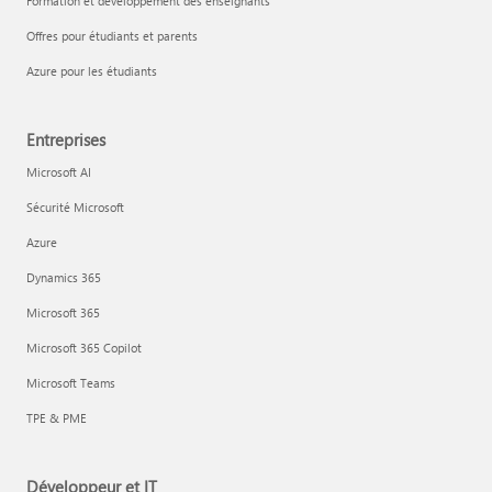
Formation et développement des enseignants
Offres pour étudiants et parents
Azure pour les étudiants
Entreprises
Microsoft AI
Sécurité Microsoft
Azure
Dynamics 365
Microsoft 365
Microsoft 365 Copilot
Microsoft Teams
TPE & PME
Développeur et IT