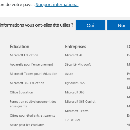
on de votre pays :
Support international
informations vous ont-elles été utiles ?
Oui
Non
Éducation
Entreprises
D
Microsoft Éducation
Microsoft AI
D
Appareils pour l’enseignement
Sécurité Microsoft
Mi
Microsoft Teams pour l’éducation
Azure
Pr
ma
Microsoft 365 Éducation
Dynamics 365
M
Office Éducation
Microsoft 365
M
Formation et développement des
Microsoft 365 Copilot
enseignants
Mi
Microsoft Teams
Offres pour étudiants et parents
En
TPE & PME
Azure pour les étudiants
Vi