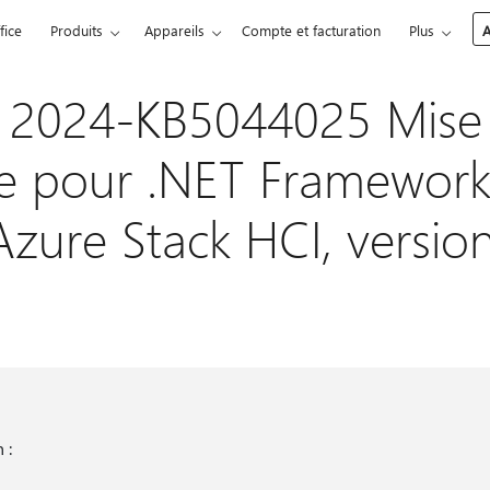
fice
Produits
Appareils
Compte et facturation
Plus
A
 2024-KB5044025 Mise 
e pour .NET Framework 
Azure Stack HCI, versi
 :