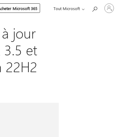
Connectez-
cheter Microsoft 365
Tout Microsoft
vous
à
votre
compte
à jour
3.5 et
on 22H2