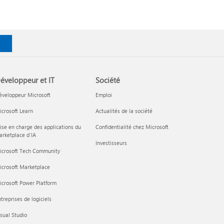
éveloppeur et IT
Société
éveloppeur Microsoft
Emploi
crosoft Learn
Actualités de la société
ise en charge des applications du
Confidentialité chez Microsoft
rketplace d’IA
Investisseurs
icrosoft Tech Community
icrosoft Marketplace
crosoft Power Platform
treprises de logiciels
sual Studio