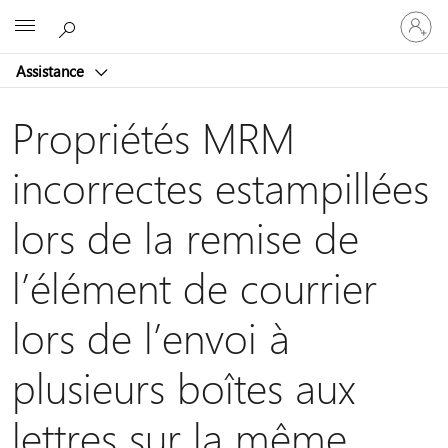
Connect
Microsoft
vous
à
Assistance
votre
compte
Propriétés MRM
incorrectes estampillées
lors de la remise de
l’élément de courrier
lors de l’envoi à
plusieurs boîtes aux
lettres sur la même