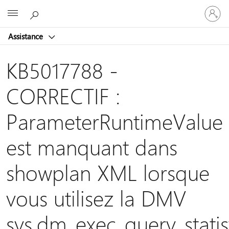
Connect
Microsoft
vous
à
Assistance
votre
compte
KB5017788 -
CORRECTIF :
ParameterRuntimeValue
est manquant dans
showplan XML lorsque
vous utilisez la DMV
sys.dm_exec_query_statis