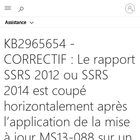
Connect
Microsoft
vous
à
Assistance
votre
compte
KB2965654 -
CORRECTIF : Le rapport
SSRS 2012 ou SSRS
2014 est coupé
horizontalement après
l’application de la mise
à jour MS13-088 sur un