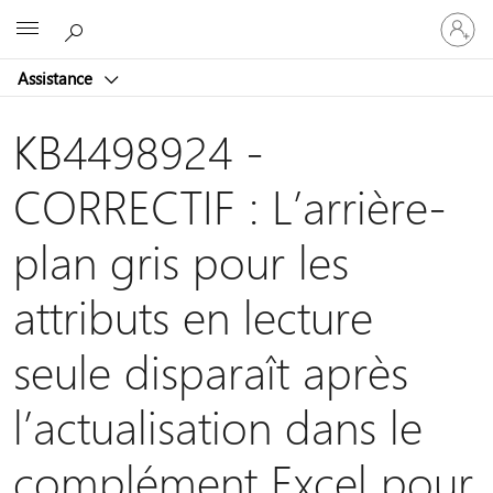
Connect
Microsoft
vous
à
Assistance
votre
compte
KB4498924 -
CORRECTIF : L’arrière-
plan gris pour les
attributs en lecture
seule disparaît après
l’actualisation dans le
complément Excel pour