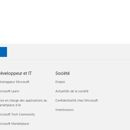
éveloppeur et IT
Société
éveloppeur Microsoft
Emploi
crosoft Learn
Actualités de la société
ise en charge des applications du
Confidentialité chez Microsoft
rketplace d’IA
Investisseurs
icrosoft Tech Community
icrosoft Marketplace