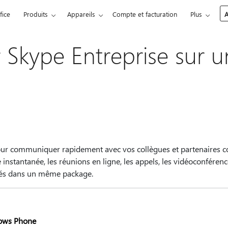
fice
Produits
Appareils
Compte et facturation
Plus
A
 Skype Entreprise sur u
pour communiquer rapidement avec vos collègues et partenaires 
 instantanée, les réunions en ligne, les appels, les vidéoconférence
pés dans un même package.
ows Phone