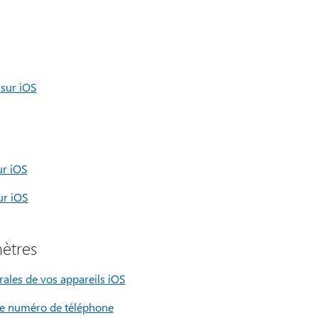
 sur iOS
ur iOS
ur iOS
ètres
rales de vos appareils iOS
tre numéro de téléphone