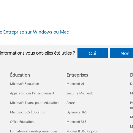
pe Entreprise sur Windows ou Mac
informations vous ont-elles été utiles ?
Oui
Non
Éducation
Entreprises
D
Microsoft Éducation
Microsoft AI
D
Appareils pour l’enseignement
Sécurité Microsoft
Mi
Microsoft Teams pour l’éducation
Azure
Pr
ma
Microsoft 365 Éducation
Dynamics 365
M
Office Éducation
Microsoft 365
M
Formation et développement des
Microsoft 365 Copilot