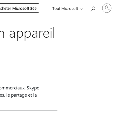
Connectez-
cheter Microsoft 365
Tout Microsoft
vous
à
votre
compte
n appareil
commerciaux. Skype
s, le partage et la