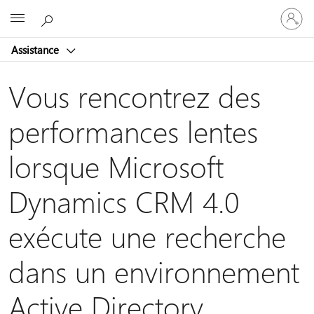
Connect
Microsoft
vous
à
Assistance
votre
compte
Vous rencontrez des
performances lentes
lorsque Microsoft
Dynamics CRM 4.0
exécute une recherche
dans un environnement
Active Directory