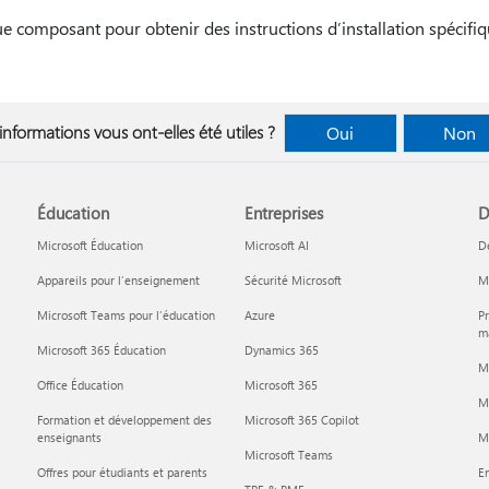
que composant pour obtenir des instructions d’installation spécif
informations vous ont-elles été utiles ?
Oui
Non
Éducation
Entreprises
D
Microsoft Éducation
Microsoft AI
D
Appareils pour l’enseignement
Sécurité Microsoft
Mi
Microsoft Teams pour l’éducation
Azure
Pr
ma
Microsoft 365 Éducation
Dynamics 365
M
Office Éducation
Microsoft 365
M
Formation et développement des
Microsoft 365 Copilot
enseignants
Mi
Microsoft Teams
Offres pour étudiants et parents
En