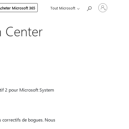
Connectez-
cheter Microsoft 365
Tout Microsoft
vous
à
votre
compte
m Center
atif 2 pour Microsoft System
s correctifs de bogues. Nous