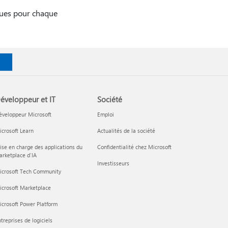
iques pour chaque
éveloppeur et IT
Société
éveloppeur Microsoft
Emploi
crosoft Learn
Actualités de la société
ise en charge des applications du
Confidentialité chez Microsoft
rketplace d’IA
Investisseurs
icrosoft Tech Community
icrosoft Marketplace
crosoft Power Platform
treprises de logiciels