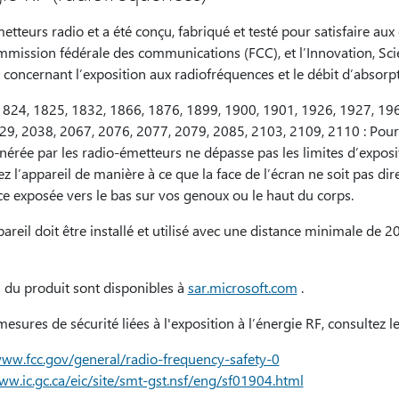
etteurs radio et a été conçu, fabriqué et testé pour satisfaire au
ommission fédérale des communications (FCC), et l’Innovation, S
oncernant l’exposition aux radiofréquences et le débit d’absorpt
824, 1825, 1832, 1866, 1876, 1899, 1900, 1901, 1926, 1927, 196
29, 2038, 2067, 2076, 2077, 2079, 2085, 2103, 2109, 2110 : Pour
énérée par les radio-émetteurs ne dépasse pas les limites d’expos
ez l’appareil de manière à ce que la face de l’écran ne soit pas d
ce exposée vers le bas sur vos genoux ou le haut du corps.
reil doit être installé et utilisé avec une distance minimale de 20
 du produit sont disponibles à
sar.microsoft.com
.
esures de sécurité liées à l'exposition à l’énergie RF, consultez le
www.fcc.gov/general/radio-frequency-safety-0
ww.ic.gc.ca/eic/site/smt-gst.nsf/eng/sf01904.html