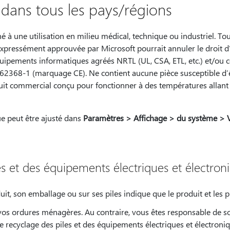
s dans tous les pays/régions
né à une utilisation en milieu médical, technique ou industriel. T
expressément approuvée par Microsoft pourrait annuler le droit d’u
quipements informatiques agréés NRTL (UL, CSA, ETL, etc.) et/ou
2368-1 (marquage CE). Ne contient aucune pièce susceptible d’êt
duit commercial conçu pour fonctionner à des températures allant
e peut être ajusté dans
Paramètres > Affichage > du système > V
es et des équipements électriques et électron
it, son emballage ou sur ses piles indique que le produit et les pi
 vos ordures ménagères. Au contraire, vous êtes responsable de s
e recyclage des piles et des équipements électriques et électroniqu