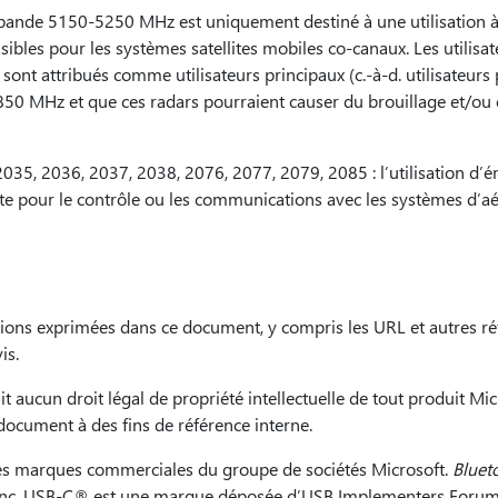
a bande 5150-5250 MHz est uniquement destiné à une utilisation à l
isibles pour les systèmes satellites mobiles co-canaux. Les utilisat
ont attribués comme utilisateurs principaux (c.-à-d. utilisateurs 
 MHz et que ces radars pourraient causer du brouillage et/ou 
35, 2036, 2037, 2038, 2076, 2077, 2079, 2085 : l’utilisation d’
te pour le contrôle ou les communications avec les systèmes d’aé
nions exprimées dans ce document, y compris les URL et autres ré
is.
aucun droit légal de propriété intellectuelle de tout produit Mic
t document à des fins de référence interne.
es marques commerciales du groupe de sociétés Microsoft.
Bluet
 Inc. USB-C® est une marque déposée d’USB Implementers Forum.