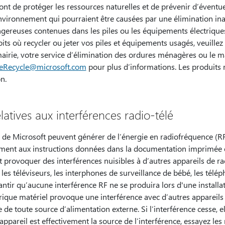
ront de protéger les ressources naturelles et de prévenir d’évent
’environnement qui pourraient être causées par une élimination in
gereuses contenues dans les piles ou les équipements électriques
its où recycler ou jeter vos piles et équipements usagés, veuillez
airie, votre service d’élimination des ordures ménagères ou le 
eRecycle@microsoft.com
pour plus d’informations. Les produits
n.
atives aux interférences radio-télé
 de Microsoft peuvent générer de l’énergie en radiofréquence (RF
ément aux instructions données dans la documentation imprimée e
eut provoquer des interférences nuisibles à d’autres appareils de
s téléviseurs, les interphones de surveillance de bébé, les téléphone
ntir qu’aucune interférence RF ne se produira lors d'une installat
rique matériel provoque une interférence avec d’autres appareil
 de toute source d’alimentation externe. Si l’interférence cesse, 
t appareil est effectivement la source de l’interférence, essayez le