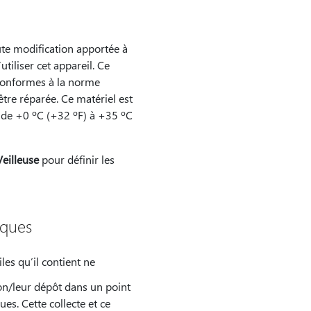
oute modification apportée à
tiliser cet appareil. Ce
 conformes à la norme
re réparée. Ce matériel est
 de +0 ºC (+32 ºF) à +35 ºC
eilleuse
pour définir les
iques
les qu’il contient ne
on/leur dépôt dans un point
es. Cette collecte et ce