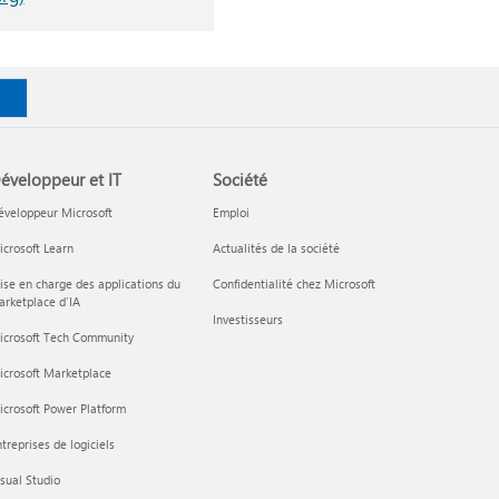
éveloppeur et IT
Société
éveloppeur Microsoft
Emploi
crosoft Learn
Actualités de la société
ise en charge des applications du
Confidentialité chez Microsoft
rketplace d’IA
Investisseurs
icrosoft Tech Community
icrosoft Marketplace
crosoft Power Platform
treprises de logiciels
sual Studio