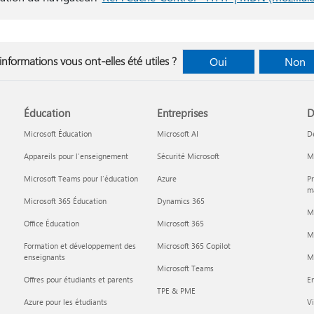
informations vous ont-elles été utiles ?
Oui
Non
Éducation
Entreprises
D
Microsoft Éducation
Microsoft AI
D
Appareils pour l’enseignement
Sécurité Microsoft
Mi
Microsoft Teams pour l’éducation
Azure
Pr
ma
Microsoft 365 Éducation
Dynamics 365
M
Office Éducation
Microsoft 365
M
Formation et développement des
Microsoft 365 Copilot
enseignants
Mi
Microsoft Teams
Offres pour étudiants et parents
En
TPE & PME
Azure pour les étudiants
Vi