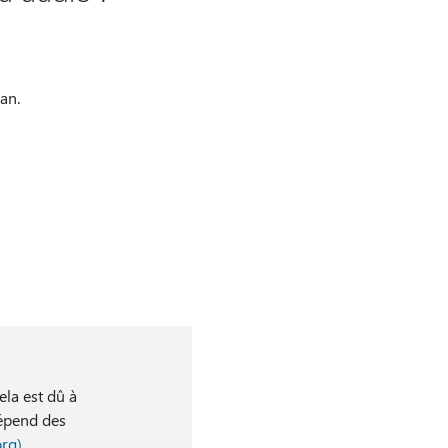
an.
ela est dû à
dépend des
org)