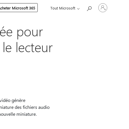
Connectez-
cheter Microsoft 365
Tout Microsoft
vous
à
votre
compte
sée pour
le lecteur
 vidéo génère
iature des fichiers audio
ouvelle miniature.