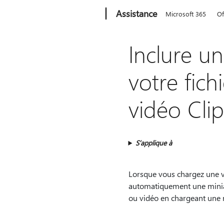
Microsoft
Assistance
Microsoft 365
Of
Inclure u
votre fich
vidéo Cl
S’applique à
Lorsque vous chargez une v
automatiquement une miniatu
ou vidéo en chargeant une 