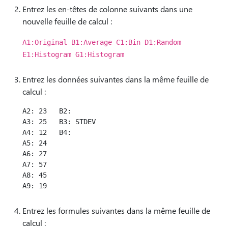
Entrez les en-têtes de colonne suivants dans une
nouvelle feuille de calcul :
A1:Original B1:Average C1:Bin D1:Random
E1:Histogram G1:Histogram
Entrez les données suivantes dans la même feuille de
calcul :
A2: 23   B2:

A3: 25   B3: STDEV

A4: 12   B4:

A5: 24

A6: 27

A7: 57

A8: 45

Entrez les formules suivantes dans la même feuille de
calcul :