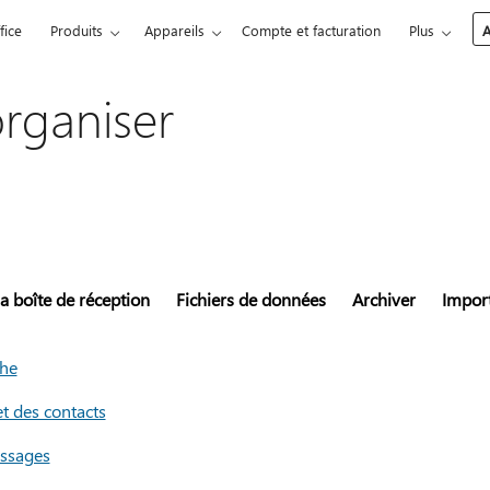
fice
Produits
Appareils
Compte et facturation
Plus
A
organiser
a boîte de réception
Fichiers de données
Archiver
Import
che
t des contacts
essages