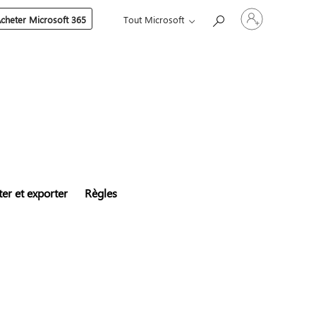
Connectez-
cheter Microsoft 365
Tout Microsoft
vous
à
votre
compte
er et exporter
Règles