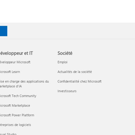
éveloppeur et IT
Société
éveloppeur Microsoft
Emploi
crosoft Learn
Actualités de la société
ise en charge des applications du
Confidentialité chez Microsoft
rketplace d’IA
Investisseurs
icrosoft Tech Community
icrosoft Marketplace
crosoft Power Platform
treprises de logiciels
sual Studio