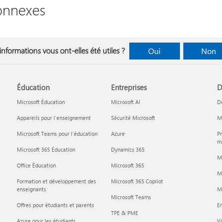
onnexes
informations vous ont-elles été utiles ?
Oui
Non
Éducation
Entreprises
D
Microsoft Éducation
Microsoft AI
D
Appareils pour l’enseignement
Sécurité Microsoft
Mi
Microsoft Teams pour l’éducation
Azure
Pr
ma
Microsoft 365 Éducation
Dynamics 365
M
Office Éducation
Microsoft 365
M
Formation et développement des
Microsoft 365 Copilot
enseignants
Mi
Microsoft Teams
Offres pour étudiants et parents
En
TPE & PME
Azure pour les étudiants
Vi