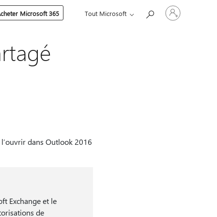
Connectez-
cheter Microsoft 365
Tout Microsoft
vous
à
votre
compte
artagé
z l’ouvrir dans Outlook 2016
oft Exchange et le
torisations de