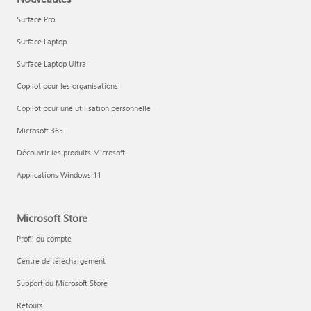
Surface Pro
Surface Laptop
Surface Laptop Ultra
Copilot pour les organisations
Copilot pour une utilisation personnelle
Microsoft 365
Poser des questions sur une rubrique sans ouvrir vos fichiers
Découvrir les produits Microsoft
Applications Windows 11
Microsoft Store
Profil du compte
Centre de téléchargement
Support du Microsoft Store
Retours