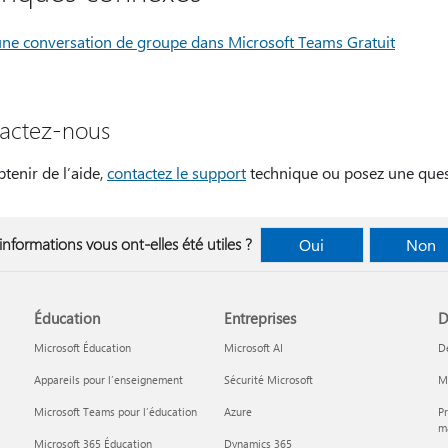
une conversation de groupe dans Microsoft Teams Gratuit
actez-nous
tenir de l’aide,
contactez le support
technique ou posez une ques
informations vous ont-elles été utiles ?
Oui
Non
Éducation
Entreprises
D
Microsoft Éducation
Microsoft AI
D
Appareils pour l’enseignement
Sécurité Microsoft
Mi
Microsoft Teams pour l’éducation
Azure
Pr
ma
Microsoft 365 Éducation
Dynamics 365