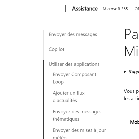
Microsoft
Assistance
Microsoft 365
Of
Pa
Envoyer des messages
Mi
Copilot
Utiliser des applications
S’app
Envoyer Composant
Loop
Vous po
Ajouter un flux
les ar
d’actualités
Envoyez des messages
thématiques
Mob
Envoyer des mises à jour
météo