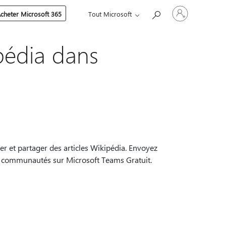
Connectez-
cheter Microsoft 365
Tout Microsoft
vous
à
votre
compte
ipédia dans
er et partager des articles Wikipédia. Envoyez
et communautés sur Microsoft Teams Gratuit.