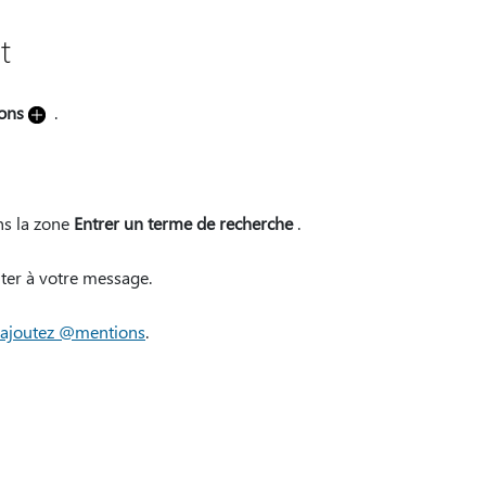
t
ions
.
ns la zone
Entrer un terme de recherche
.
uter à votre message.
ajoutez @mentions
.