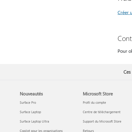
Créer 
Cont
Pour ob
Ces 
Nouveautés
Microsoft Store
Surface Pro
Profil du compte
Surface Laptop
Centre de téléchargement
Surface Laptop Ultra
Support du Microsoft Store
Copilot pour les organisations
Retours