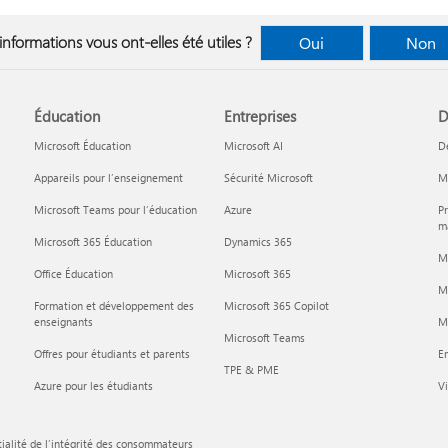
informations vous ont-elles été utiles ?
Oui
Non
Éducation
Entreprises
D
Microsoft Éducation
Microsoft AI
D
Appareils pour l’enseignement
Sécurité Microsoft
Mi
Microsoft Teams pour l’éducation
Azure
Pr
ma
Microsoft 365 Éducation
Dynamics 365
M
Office Éducation
Microsoft 365
M
Formation et développement des
Microsoft 365 Copilot
enseignants
Mi
Microsoft Teams
Offres pour étudiants et parents
En
TPE & PME
Azure pour les étudiants
Vi
ialité de l’intégrité des consommateurs