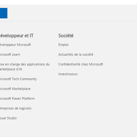
éveloppeur et IT
Société
éveloppeur Microsoft
Emploi
crosoft Learn
Actualités de la société
ise en charge des applications du
Confidentialité chez Microsoft
rketplace d’IA
Investisseurs
icrosoft Tech Community
icrosoft Marketplace
crosoft Power Platform
treprises de logiciels
sual Studio