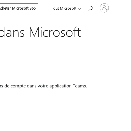
Connectez-
cheter Microsoft 365
Tout Microsoft
vous
à
votre
compte
dans Microsoft
tions de compte dans votre application Teams.