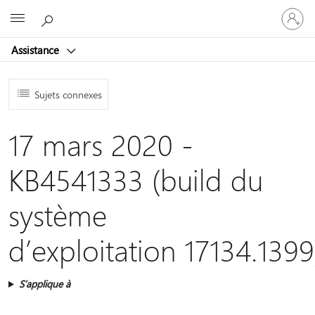
Connect
Microsoft
vous
à
Assistance
votre
compte
Sujets connexes
17 mars 2020 -
KB4541333 (build du
système
d’exploitation 17134.1399
S’applique à