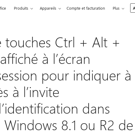
fice
Produits
Appareils
Compte et facturation
Plus
A
touches Ctrl + Alt +
affiché à l’écran
session pour indiquer à
ès à l’invite
’identification dans
, Windows 8.1 ou R2 de