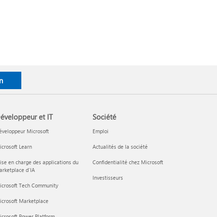
n
éveloppeur et IT
Société
éveloppeur Microsoft
Emploi
crosoft Learn
Actualités de la société
ise en charge des applications du
Confidentialité chez Microsoft
rketplace d’IA
Investisseurs
icrosoft Tech Community
icrosoft Marketplace
crosoft Power Platform