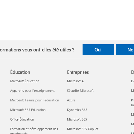
ormations vous ont-elles été utiles ?
Oui
No
Éducation
Entreprises
D
Microsoft Éducation
Microsoft AI
D
Appareils pour l’enseignement
Sécurité Microsoft
Mi
Microsoft Teams pour l’éducation
Azure
Pr
ma
Microsoft 365 Éducation
Dynamics 365
M
Office Éducation
Microsoft 365
M
Formation et développement des
Microsoft 365 Copilot
enseignants
Mi