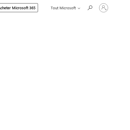
Connectez-
cheter Microsoft 365
Tout Microsoft
vous
à
votre
compte